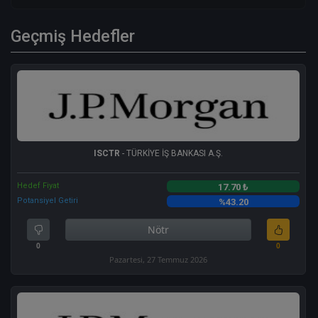
Geçmiş Hedefler
ISCTR
- TÜRKİYE İŞ BANKASI A.Ş.
Hedef Fiyat
17.70 ₺
Potansiyel Getiri
%43.20
Nötr
0
0
Pazartesi, 27 Temmuz 2026