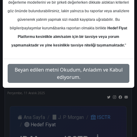
değerleme modellerini ve bir şirketi değerlerken dikkate aldıkları kriterleri
Kurum Sayısı
göz önünde bulundurabilirsiniz, lakin yalnızca bu raporlar veya analizlere
21
güvenerek yatırım yapmak sizi maddi kayıplara uğratabilir.. Bu
Al
Tut
End.
Endeks
Tavsiye
bilgiler/paylaşımlar kurum&banka raporları olmakla birlikte
Hedef Fiyat
Paralel
Üstü
Yok
Platformu kesinlikle alım/satım için bir tavsiye veya yorum
Get.
Get.
10
1
1
yapmamaktadır ve yine kesinlikle tavsiye niteliği taşımamaktadır.
"
3
4
Nötr
Beyan edilen metni Okudum, Anladım ve Kabul
2
ediyorum.
Perşembe, 11 Aralık 2025
Ana Sayfa
J. P. Morgan
ISCTR
Hedef Fiyat