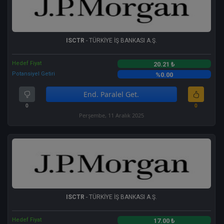
ISCTR
- TÜRKİYE İŞ BANKASI A.Ş.
Hedef Fiyat
20.21 ₺
Potansiyel Getiri
%0.00
End. Paralel Get.
0
0
Perşembe, 11 Aralık 2025
ISCTR
- TÜRKİYE İŞ BANKASI A.Ş.
Hedef Fiyat
17.00 ₺