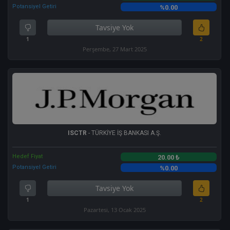
Potansiyel Getiri
%0.00
Tavsiye Yok
1
2
Perşembe, 27 Mart 2025
ISCTR
- TÜRKİYE İŞ BANKASI A.Ş.
Hedef Fiyat
20.00 ₺
Potansiyel Getiri
%0.00
Tavsiye Yok
1
2
Pazartesi, 13 Ocak 2025