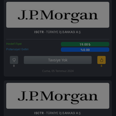
ISCTR
- TÜRKİYE İŞ BANKASI A.Ş.
Hedef Fiyat
19.00 ₺
Potansiyel Getiri
%0.00
Tavsiye Yok
0
8
Cuma, 05 Temmuz 2024
ISCTR
- TÜRKİYE İŞ BANKASI A.Ş.