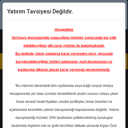
Yatırım Tavsiyesi Değildir.
Şimdi uygulamayı indirin!
Hoşgeldiniz
Sermaye piyasalarında yapacağınız işlemler sonucunda kar elde
edebileceğiniz gibi zarar riskiniz de bulunmaktadır.
Bu nedenle, işlem yapmaya karar vermeden önce, piyasada
karşılaşabileceğiniz riskleri anlamanız, mali durumunuzu ve
kısıtlarınızı dikkate alarak karar vermeniz gerekmektedir.
Geri Dön
"Bu internet sitesindeki tüm sayfalarda veya bağlı sosyal medya
hesaplarında yer alan ücretsiz temel/teknik analiz sonucu ortaya çıkan
hisse senedi hedef fiyatları, model portföyler, hisse önerileri ve
açıklamalar kesinlikle yatırım danışmanlığı kapsamında değildir. Yatırım
ISCTR
- TÜRKİYE İŞ BANKASI
A.Ş.
danışmanlığı hizmeti, SPK tarafından yetkilendirilmiş kuruluşlar
Hedef Fiyat
20.21 ₺
tarafından kişilerin risk ve getiri tercihleri dikkate alınarak kişiye Özel