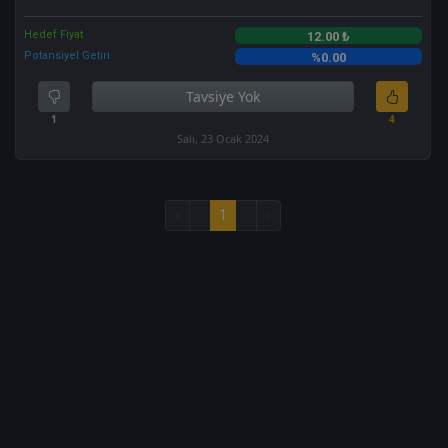
Hedef Fiyat
12.00 ₺
Potansiyel Getiri
%0.00
Tavsiye Yok
1
4
Salı, 23 Ocak 2024
«
‹
1
›
»