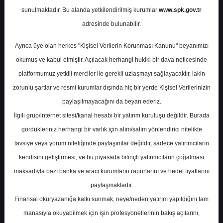
Potansiyel
%0.00
sunulmaktadır. Bu alanda yetkilendirilmiş kurumlar
www.spk.gov.tr
Getiri
adresinde bulunabilir.
End. Paralel
Get.
0
0
Ayrıca üye olan herkes "Kişisel Verilerin Korunması Kanunu" beyanımızı
Perşembe, 11 Aralık 2025
okumuş ve kabul etmiştir. Açılacak herhangi hukiki bir dava neticesinde
platformumuz yetkili merciler ile gerekli uzlaşmayı sağlayacaktır, lakin
zorunlu şartlar ve resmi kurumlar dışında hiç bir yerde Kişisel Verilerinizin
paylaşılmayacağını da beyan ederiz.
İlgili grup/internet sitesi/kanal hesabı bir yatırım kuruluşu değildir. Burada
gördükleriniz herhangi bir varlık için alım/satım yönlendirici nitelikte
tavsiye veya yorum niteliğinde paylaşımlar değildir, sadece yatırımcıların
En Yüksek Tahmin
23,36 ₺
kendisini geliştirmesi, ve bu piyasada bilinçli yatırımcıların çoğalması
Ortalama Fiyat Tahmini
19,32 ₺
maksadıyla bazı banka ve aracı kurumların raporlarını ve hedef fiyatlarını
En Düşük Tahmin
17,00 ₺
paylaşmaktadır.
Ortalama Getiri Potansiyeli
%56.30
Finansal okuryazarlığa katkı sunmak, neye/neden yatırım yapıldığını tam
manasıyla okuyabilmek için işin profesyonellerinin bakış açılarını,