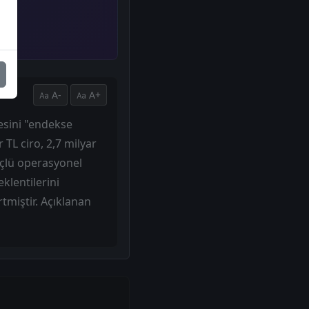
A-
A+
yesini "endekse
 TL ciro, 2,7 milyar
üçlü operasyonel
klentilerini
tmiştir. Açıklanan