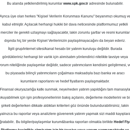
alık 2025
Bu alanda yetkilendirilmiş kurumlar
www.spk.gov.tr
adresinde bulunabilir.
Ortalama Getiri
Potansiyeli
Ayrıca üye olan herkes "Kişisel Verilerin Korunması Kanunu" beyanımızı okumuş v
kabul etmiştir. Açılacak herhangi hukiki bir dava neticesinde platformumuz yetkili
merciler ile gerekli uzlaşmayı sağlayacaktır, lakin zorunlu şartlar ve resmi kurumlar
Al
dışında hiç bir yerde Kişisel Verilerinizin paylaşılmayacağını da beyan ederiz.
Kurum Sayısı
İlgili grup/internet sitesi/kanal hesabı bir yatırım kuruluşu değildir. Burada
5
4
gördükleriniz herhangi bir varlık için alım/satım yönlendirici nitelikte tavsiye veya
yorum niteliğinde paylaşımlar değildir, sadece yatırımcıların kendisini geliştirmesi, v
Çarşamba, 24 Aralık 2025
bu piyasada bilinçli yatırımcıların çoğalması maksadıyla bazı banka ve aracı
kurumların raporlarını ve hedef fiyatlarını paylaşmaktadır.
Finansal okuryazarlığa katkı sunmak, neye/neden yatırım yapıldığını tam manasıyl
yak Yatırım
TABGD
Hedef Fiyat
okuyabilmek için işin profesyonellerinin bakış açılarını, değerleme modellerini ve bi
m, TABGD - TAB Gıda için hedef fiy
şirketi değerlerken dikkate aldıkları kriterleri göz önünde bulundurabilirsiniz, lakin
yalnızca bu raporlar veya analizlere güvenerek yatırım yapmak sizi maddi kayıplar
TL'ye, tavsiyesini "endekse paralel g
ğratabilir.. Bu bilgiler/paylaşımlar kurum&banka raporları olmakla birlikte
Hedef Fiy
 getiri"ye yükseltti