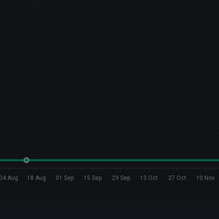
04 Aug
18 Aug
01 Sep
15 Sep
29 Sep
13 Oct
27 Oct
10 Nov