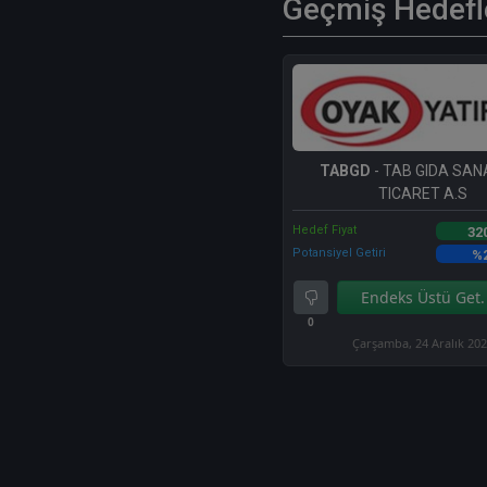
Geçmiş Hedefl
TABGD
- TAB GIDA SAN
TICARET A.S
Hedef Fiyat
32
Potansiyel Getiri
%
Endeks Üstü Get.
0
Çarşamba, 24 Aralık 20