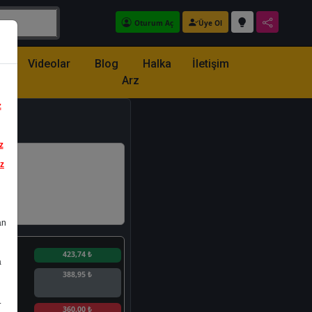
Oturum Aç
Üye Ol
z
Videolar
Blog
Halka
İletişim
Arz
z
z
iz
an
n
423,74 ₺
a
388,95 ₺
.
n
360,00 ₺