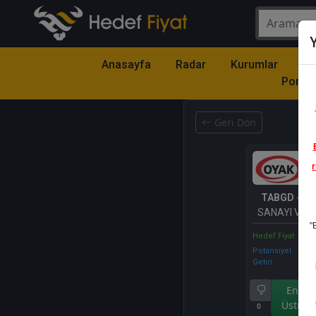
Y
Anasayfa
Radar
Kurumlar
Mo
Portfö
Geri Dön
r
TABGD
- TA
SANAYI VE 
"
A.S
Hedef Fiyat
Potansiyel
Getiri
Endek
Üstü Ge
0