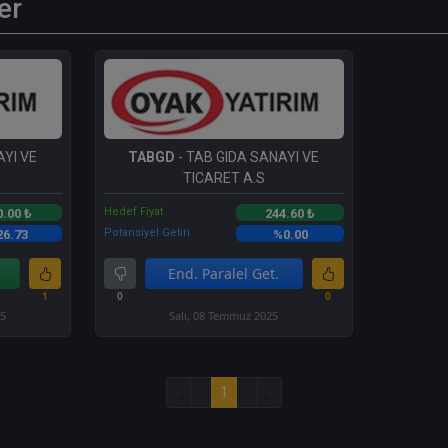
er
AYI VE
TABGD
- TAB GIDA SANAYI VE
TICARET A.S
Hedef Fiyat
0.00 ₺
244.60 ₺
Potansiyel Getiri
26.73
%0.00
End. Paralel Get.
1
0
0
25
Salı, 08 Temmuz 2025
«
‹
1
›
»