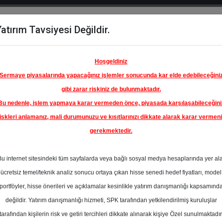
atırım Tavsiyesi Değildir.
del
Hisse
Öne
Raporlar
Partnerlerimi
y
Karşılaştır
Çıkanlar
Hoşgeldiniz
Sermaye piyasalarında yapacağınız işlemler sonucunda kar elde edebileceğini
gibi zarar riskiniz de bulunmaktadır.
Bu nedenle, işlem yapmaya karar vermeden önce, piyasada karşılaşabileceğini
iskleri anlamanız, mali durumunuzu ve kısıtlarınızı dikkate alarak karar vermen
gerekmektedir.
B GIDA
TICARET
Bu internet sitesindeki tüm sayfalarda veya bağlı sosyal medya hesaplarında yer al
320.00 ₺
ücretsiz temel/teknik analiz sonucu ortaya çıkan hisse senedi hedef fiyatları, model
%26.73
En Yüksek Tahmi
portföyler, hisse önerileri ve açıklamalar kesinlikle yatırım danışmanlığı kapsamınd
Ortalama Fiyat
değildir. Yatırım danışmanlığı hizmeti, SPK tarafından yetkilendirilmiş kuruluşlar
s
Tahmini
t.
tarafından kişilerin risk ve getiri tercihleri dikkate alınarak kişiye Özel sunulmaktadır
1
En Düşük Tahmi