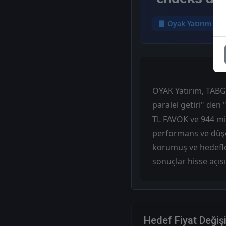
Oyak Yatırım
OYAK Yatırım, TABGD
paralel getiri" den 
TL FAVÖK ve 944 mil
performans ve düşen 
korumuş ve hedefler
sonuçlar hisse açıs
Hedef Fiyat Değiş