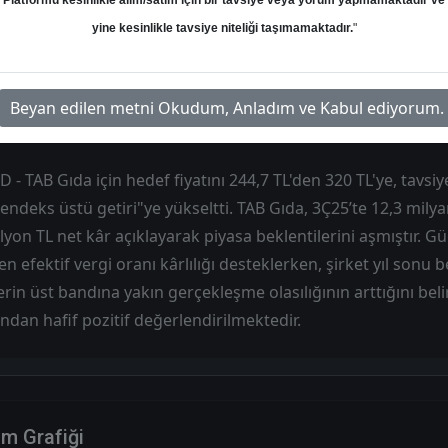
Platformu kesinlikle alım/satım için bir tavsiye veya yorum yapmamaktadır ve
yine kesinlikle tavsiye niteliği taşımamaktadır.
"
Hedef: 320.00 ₺
Potansiyel: %26.73
Beyan edilen metni Okudum, Anladım ve Kabul ediyorum.
 - TAB Gıda için hedef fiyatını 244,7 TL'den 320 TL'ye, tavsi
"endeks üstü getiri"ye yükseltti. TAB Gıda, 3Ç25’te 12,3 milyar
yon TL net kâr açıklayarak piyasa beklentilerini aşmıştır. G
efektif vergi oranı kârlılığı desteklerken, şirket yıl sonu be
in üst bandına yakın gerçekleşme olasılığının arttığını belir
ından hafif pozitif değerlendirilmektedir.
im Grafiği