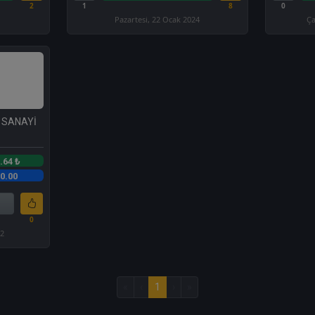
2
1
8
0
Pazartesi, 22 Ocak 2024
Ça
 SANAYİ
.64 ₺
0.00
0
22
«
‹
1
›
»