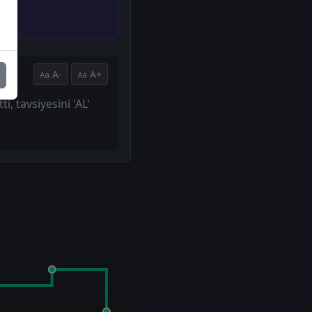
A-
A+
, tavsiyesini 'AL'