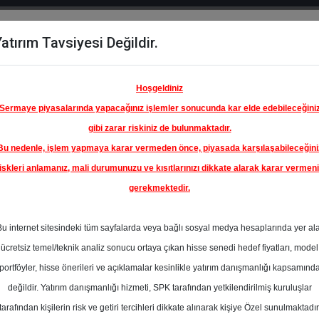
atırım Tavsiyesi Değildir.
del
Hisse
Öne
Raporlar
Partnerlerimi
y
Karşılaştır
Çıkanlar
Hoşgeldiniz
Sermaye piyasalarında yapacağınız işlemler sonucunda kar elde edebileceğini
gibi zarar riskiniz de bulunmaktadır.
Bu nedenle, işlem yapmaya karar vermeden önce, piyasada karşılaşabileceğini
iskleri anlamanız, mali durumunuzu ve kısıtlarınızı dikkate alarak karar vermen
gerekmektedir.
FORD
SANAYİ
Bu internet sitesindeki tüm sayfalarda veya bağlı sosyal medya hesaplarında yer al
151.00 ₺
ücretsiz temel/teknik analiz sonucu ortaya çıkan hisse senedi hedef fiyatları, model
%0.00
En Yüksek Tahmi
portföyler, hisse önerileri ve açıklamalar kesinlikle yatırım danışmanlığı kapsamınd
Ortalama Fiyat
değildir. Yatırım danışmanlığı hizmeti, SPK tarafından yetkilendirilmiş kuruluşlar
Tahmini
tarafından kişilerin risk ve getiri tercihleri dikkate alınarak kişiye Özel sunulmaktadır
1
En Düşük Tahmi