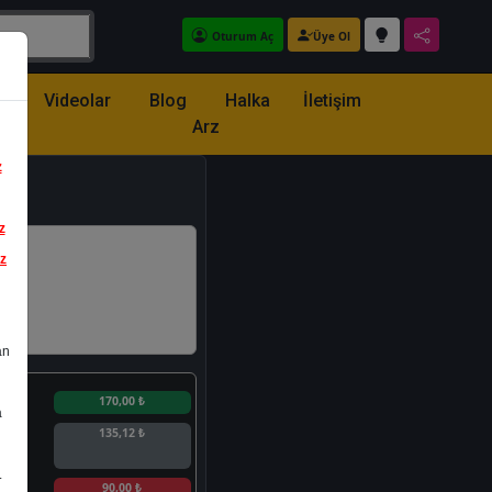
Oturum Aç
Üye Ol
z
Videolar
Blog
Halka
İletişim
Arz
z
z
iz
an
n
170,00 ₺
a
135,12 ₺
.
n
90,00 ₺