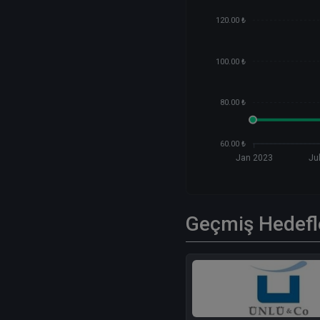
120.00 ₺
100.00 ₺
80.00 ₺
60.00 ₺
Jan 2023
Ju
Geçmiş Hedefl