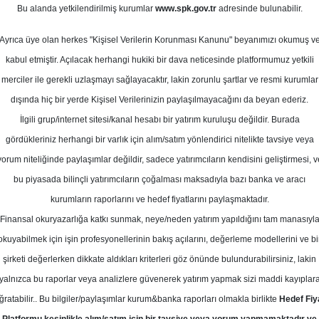
Ocak 2026
Bu alanda yetkilendirilmiş kurumlar
www.spk.gov.tr
adresinde bulunabilir.
Ortalama Getiri
Potansiyeli
Ayrıca üye olan herkes "Kişisel Verilerin Korunması Kanunu" beyanımızı okumuş v
kabul etmiştir. Açılacak herhangi hukiki bir dava neticesinde platformumuz yetkili
merciler ile gerekli uzlaşmayı sağlayacaktır, lakin zorunlu şartlar ve resmi kurumlar
Al
Tut
dışında hiç bir yerde Kişisel Verilerinizin paylaşılmayacağını da beyan ederiz.
Kurum Sayısı
İlgili grup/internet sitesi/kanal hesabı bir yatırım kuruluşu değildir. Burada
22
12
3
gördükleriniz herhangi bir varlık için alım/satım yönlendirici nitelikte tavsiye veya
yorum niteliğinde paylaşımlar değildir, sadece yatırımcıların kendisini geliştirmesi, v
bu piyasada bilinçli yatırımcıların çoğalması maksadıyla bazı banka ve aracı
Pazartesi, 12 Ocak 2026
kurumların raporlarını ve hedef fiyatlarını paylaşmaktadır.
Finansal okuryazarlığa katkı sunmak, neye/neden yatırım yapıldığını tam manasıyl
nlü Menkul
FROTO
Hedef Fiyat
okuyabilmek için işin profesyonellerinin bakış açılarını, değerleme modellerini ve bi
şirketi değerlerken dikkate aldıkları kriterleri göz önünde bulundurabilirsiniz, lakin
FROTO - Ford Otosan için hedef fiy
yalnızca bu raporlar veya analizlere güvenerek yatırım yapmak sizi maddi kayıplar
TL'ye yükseltti, tavsiyesini 'AL' ola
ğratabilir.. Bu bilgiler/paylaşımlar kurum&banka raporları olmakla birlikte
Hedef Fiy