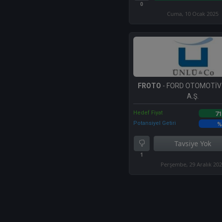
0
Cuma, 10 Ocak 2025
FROTO
- FORD OTOMOTİV
A.Ş.
Hedef Fiyat
71
Potansiyel Getiri
%
Tavsiye Yok
1
Perşembe, 29 Aralık 20