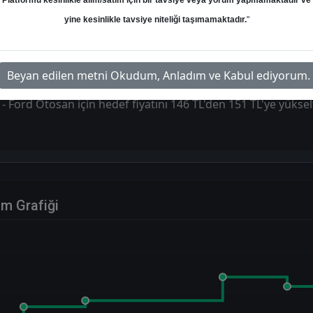
Platformu kesinlikle alım/satım için bir tavsiye veya yorum yapmamaktadır ve
Hedef: 151.00 ₺
Potansiyel: %0.00
yine kesinlikle tavsiye niteliği taşımamaktadır.
"
Beyan edilen metni Okudum, Anladım ve Kabul ediyorum.
Ford Otosan için hedef fiyatını 146 TL'den 151 TL'ye yükseltti
im Grafiği