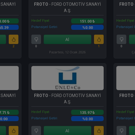
 SANAYİ
FROTO
- FORD OTOMOTİV SANAYİ
FROTO
A.Ş.
Hedef Fiyat
Hedef Fiyat
0.00 ₺
151.00 ₺
Potansiyel Getiri
Potansiyel G
65.39
%0.00
Al
2
0
1
0
Pazartesi, 12 Ocak 2026
Ça
 SANAYİ
FROTO
- FORD OTOMOTİV SANAYİ
FROTO
A.Ş.
Hedef Fiyat
Hedef Fiyat
7.71 ₺
135.97 ₺
Potansiyel Getiri
Potansiyel G
0.00
%0.00
Al