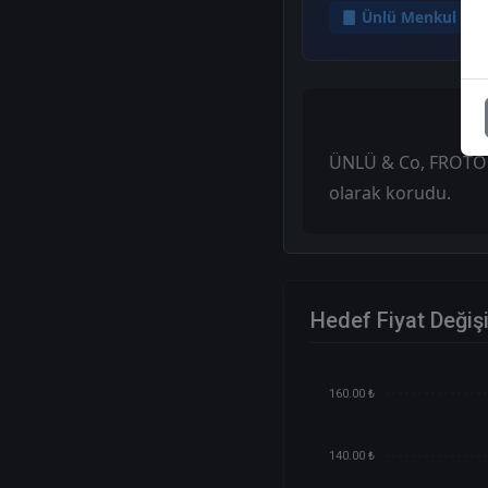
Ünlü Menkul
ÜNLÜ & Co, FROTO - 
olarak korudu.
Hedef Fiyat Değiş
160.00 ₺
140.00 ₺