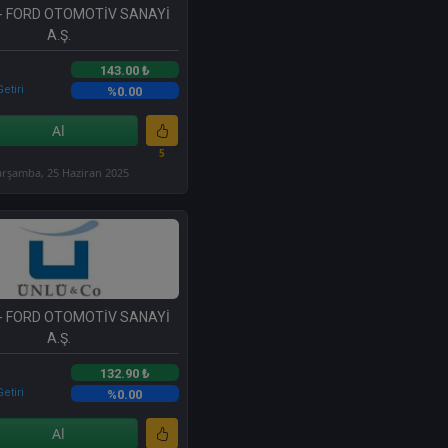
- FORD OTOMOTİV SANAYİ
A.Ş.
143.00 ₺
etiri
%0.00
Al
5
rşamba, 25 Haziran 2025
- FORD OTOMOTİV SANAYİ
A.Ş.
132.90 ₺
etiri
%0.00
Al