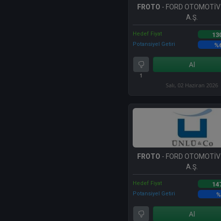
FROTO
- FORD OTOMOTİV
A.Ş.
Hedef Fiyat
13
Potansiyel Getiri
%
Al
1
Salı, 02 Haziran 2026
FROTO
- FORD OTOMOTİV
A.Ş.
Hedef Fiyat
14
Potansiyel Getiri
%
Al