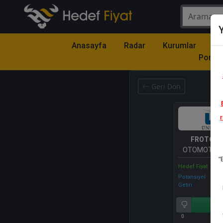
Y
Anasayfa
Radar
Kurumlar
Mo
Portfö
Geri Dön
r
FROTO
- 
OTOMOTİV 
"
A.Ş.
Hedef Fiyat
Potansiyel
Getiri
Al
0