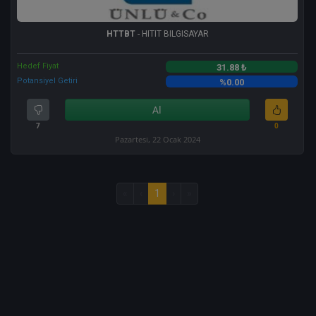
HTTBT
- HITIT BILGISAYAR
Hedef Fiyat
31.88 ₺
Potansiyel Getiri
%0.00
Al
7
0
Pazartesi, 22 Ocak 2024
«
‹
1
›
»