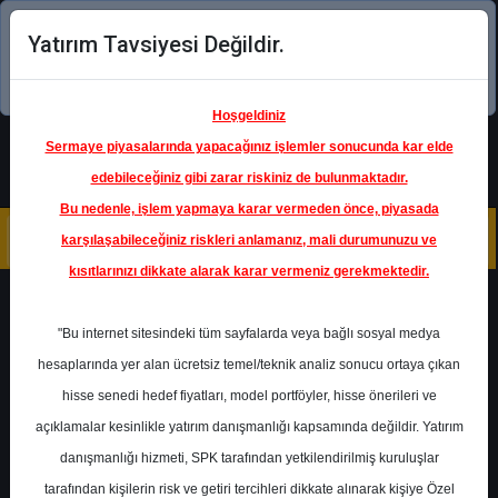
Yatırım Tavsiyesi Değildir.
Şimdi uygulamayı indirin!
Hoşgeldiniz
Sermaye piyasalarında yapacağınız işlemler sonucunda kar elde
edebileceğiniz gibi zarar riskiniz de bulunmaktadır.
Bu nedenle, işlem yapmaya karar vermeden önce, piyasada
karşılaşabileceğiniz riskleri anlamanız, mali durumunuzu ve
kısıtlarınızı dikkate alarak karar vermeniz gerekmektedir.
Geri Dön
"Bu internet sitesindeki tüm sayfalarda veya bağlı sosyal medya
hesaplarında yer alan ücretsiz temel/teknik analiz sonucu ortaya çıkan
hisse senedi hedef fiyatları, model portföyler, hisse önerileri ve
açıklamalar kesinlikle yatırım danışmanlığı kapsamında değildir. Yatırım
HTTBT
- HITIT BILGISAYAR
danışmanlığı hizmeti, SPK tarafından yetkilendirilmiş kuruluşlar
Hedef Fiyat
60.27 ₺
tarafından kişilerin risk ve getiri tercihleri dikkate alınarak kişiye Özel