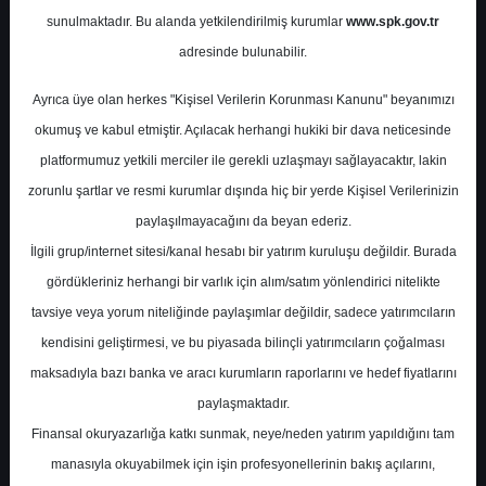
Potansiyel
%57.45
sunulmaktadır. Bu alanda yetkilendirilmiş kurumlar
www.spk.gov.tr
Getiri
adresinde bulunabilir.
Tut
1
2
Ayrıca üye olan herkes "Kişisel Verilerin Korunması Kanunu" beyanımızı
Pazartesi, 12 Ocak 2026
okumuş ve kabul etmiştir. Açılacak herhangi hukiki bir dava neticesinde
platformumuz yetkili merciler ile gerekli uzlaşmayı sağlayacaktır, lakin
zorunlu şartlar ve resmi kurumlar dışında hiç bir yerde Kişisel Verilerinizin
paylaşılmayacağını da beyan ederiz.
İlgili grup/internet sitesi/kanal hesabı bir yatırım kuruluşu değildir. Burada
gördükleriniz herhangi bir varlık için alım/satım yönlendirici nitelikte
tavsiye veya yorum niteliğinde paylaşımlar değildir, sadece yatırımcıların
En Yüksek Tahmin
77,00 ₺
kendisini geliştirmesi, ve bu piyasada bilinçli yatırımcıların çoğalması
Ortalama Fiyat Tahmini
66,87 ₺
maksadıyla bazı banka ve aracı kurumların raporlarını ve hedef fiyatlarını
En Düşük Tahmin
60,22 ₺
paylaşmaktadır.
Ortalama Getiri Potansiyeli
%74.70
Finansal okuryazarlığa katkı sunmak, neye/neden yatırım yapıldığını tam
manasıyla okuyabilmek için işin profesyonellerinin bakış açılarını,