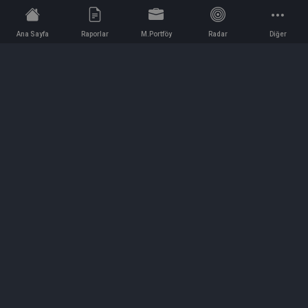
Ana Sayfa
Raporlar
M.Portföy
Radar
Diğer
İletişim
Bilgi ve Reklam için bizimle iletişime geçin!