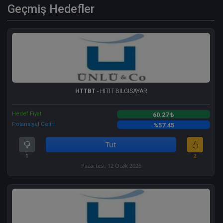
Geçmiş Hedefler
HTTBT
- HITIT BILGISAYAR
Hedef Fiyat
60.27 ₺
Potansiyel Getiri
%57.45
Tut
1
2
Pazartesi, 12 Ocak 2026