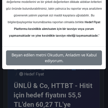
değerleme modellerini ve bir şirketi değerlerken dikkate aldıkları kriterleri
Kurum Sayısı
göz önünde bulundurabilirsiniz, lakin yalnızca bu raporlar veya analizlere
3
güvenerek yatırım yapmak sizi maddi kayıplara uğratabilir.. Bu
Al
bilgiler/paylaşımlar kurum&banka raporları olmakla birlikte
Hedef Fiyat
Platformu kesinlikle alım/satım için bir tavsiye veya yorum
3
yapmamaktadır ve yine kesinlikle tavsiye niteliği taşımamaktadır.
"
Pazartesi, 12 Ocak 2026
Beyan edilen metni Okudum, Anladım ve Kabul
ediyorum.
Ana Sayfa
Ünlü Menkul
HTTBT
Hedef Fiyat
ÜNLÜ & Co, HTTBT - Hitit
için hedef fiyatını 55,5
TL'den 60,27 TL'ye