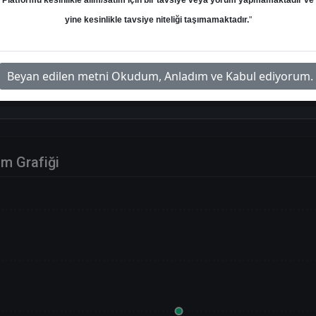
Platformu kesinlikle alım/satım için bir tavsiye veya yorum yapmamaktadır ve
Hedef: 201.00 ₺
Potansiyel: %-47.89
yine kesinlikle tavsiye niteliği taşımamaktadır.
"
Beyan edilen metni Okudum, Anladım ve Kabul ediyorum.
im Grafiği