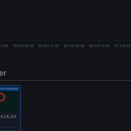
12:00
05 Oct 00:00
05 Oct 12:00
06 Oct 00:00
06 Oct 12:00
07 Oct 00
er
ılım Endeksinde
AĞAZALAR