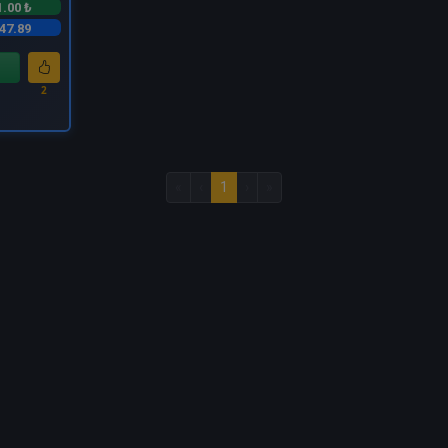
1.00 ₺
47.89
2
«
‹
1
›
»