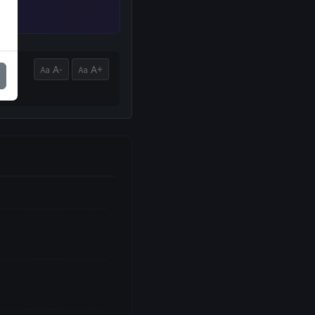
A-
A+