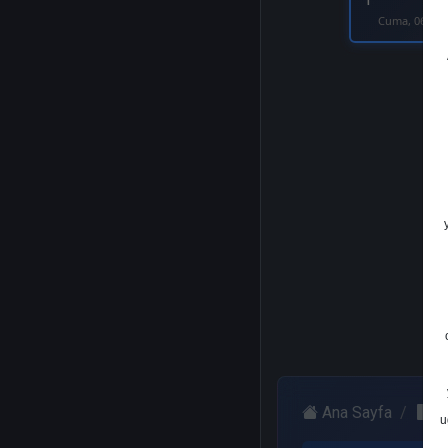
1
Cuma, 06 Eki
Ana Sayfa
W
u