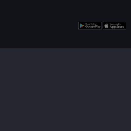
enü
Bizi Takip Edin!