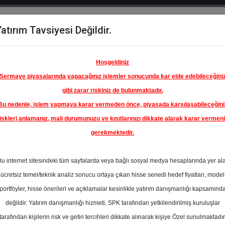
atırım Tavsiyesi Değildir.
del
Hisse
Öne
Raporlar
Partnerlerimi
y
Karşılaştır
Çıkanlar
Hoşgeldiniz
Sermaye piyasalarında yapacağınız işlemler sonucunda kar elde edebileceğini
gibi zarar riskiniz de bulunmaktadır.
Bu nedenle, işlem yapmaya karar vermeden önce, piyasada karşılaşabileceğini
ım Endeksinde
iskleri anlamanız, mali durumunuzu ve kısıtlarınızı dikkate alarak karar vermen
gerekmektedir.
BİRLEŞİK
 A.Ş.
Bu internet sitesindeki tüm sayfalarda veya bağlı sosyal medya hesaplarında yer al
201.00 ₺
ücretsiz temel/teknik analiz sonucu ortaya çıkan hisse senedi hedef fiyatları, model
En Yüksek Tahmi
%-47.89
portföyler, hisse önerileri ve açıklamalar kesinlikle yatırım danışmanlığı kapsamınd
Ortalama Fiyat
değildir. Yatırım danışmanlığı hizmeti, SPK tarafından yetkilendirilmiş kuruluşlar
Tahmini
tarafından kişilerin risk ve getiri tercihleri dikkate alınarak kişiye Özel sunulmaktadır
En Düşük Tahmi