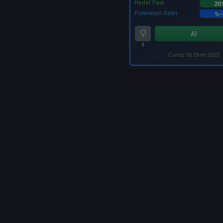
Hedef Fiyat
20
Potansiyel Getiri
%-
Al
1
Cuma, 06 Ekim 2023