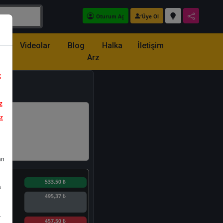
Oturum Aç
Üye Ol
z
Videolar
Blog
Halka
İletişim
Arz
z
z
iz
an
n
533,50 ₺
a
495,37 ₺
.
n
457,50 ₺