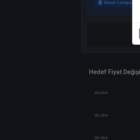
Wood Company
Hedef Fiyat Değiş
202.00 ₺
201.50 ₺
201.00 ₺