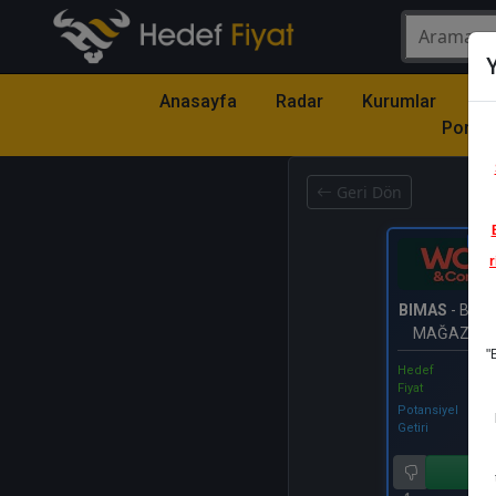
Y
Anasayfa
Radar
Kurumlar
Mo
Portfö
Geri Dön
Katıl
r
BIMAS
- BİM 
MAĞAZALAR
"
Hedef
Fiyat
Potansiyel
Getiri
Al