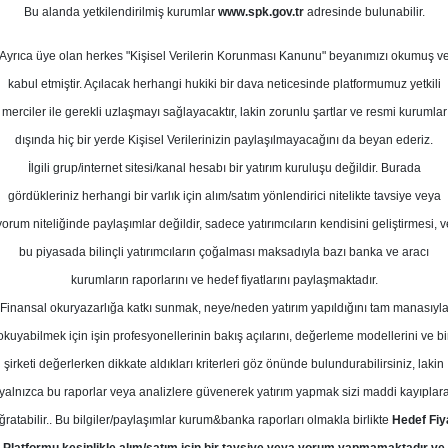
2
Bu alanda yetkilendirilmiş kurumlar
www.spk.gov.tr
adresinde bulunabilir.
m 2023
Ortalama Getiri
Potansiyeli
Ayrıca üye olan herkes "Kişisel Verilerin Korunması Kanunu" beyanımızı okumuş v
kabul etmiştir. Açılacak herhangi hukiki bir dava neticesinde platformumuz yetkili
merciler ile gerekli uzlaşmayı sağlayacaktır, lakin zorunlu şartlar ve resmi kurumlar
Al
dışında hiç bir yerde Kişisel Verilerinizin paylaşılmayacağını da beyan ederiz.
İlgili grup/internet sitesi/kanal hesabı bir yatırım kuruluşu değildir. Burada
14
Kurum Sayısı
gördükleriniz herhangi bir varlık için alım/satım yönlendirici nitelikte tavsiye veya
20
T
yorum niteliğinde paylaşımlar değildir, sadece yatırımcıların kendisini geliştirmesi, v
bu piyasada bilinçli yatırımcıların çoğalması maksadıyla bazı banka ve aracı
kurumların raporlarını ve hedef fiyatlarını paylaşmaktadır.
Finansal okuryazarlığa katkı sunmak, neye/neden yatırım yapıldığını tam manasıyl
okuyabilmek için işin profesyonellerinin bakış açılarını, değerleme modellerini ve bi
Cuma, 06 Ekim 2023
şirketi değerlerken dikkate aldıkları kriterleri göz önünde bulundurabilirsiniz, lakin
yalnızca bu raporlar veya analizlere güvenerek yatırım yapmak sizi maddi kayıplar
ood Company
BIMAS
Hedef Fiyat
ğratabilir.. Bu bilgiler/paylaşımlar kurum&banka raporları olmakla birlikte
Hedef Fiy