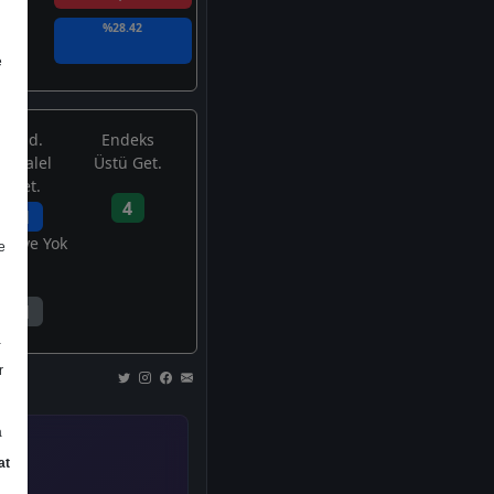
%28.42
e
End.
Endeks
Paralel
Üstü Get.
Get.
4
1
avsiye Yok
e
1
a
r
a
at