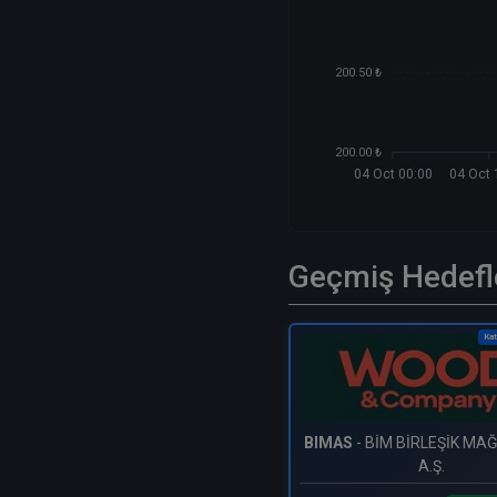
200.50 ₺
200.00 ₺
04 Oct 00:00
04 Oct 
Geçmiş Hedefl
Kat
BIMAS
- BİM BİRLEŞİK M
A.Ş.