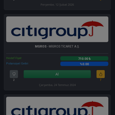
Perşembe, 12 Şubat 2026
MGROS
- MİGROS TİCARET A.Ş.
Hedef Fiyat
710.00 ₺
Potansiyel Getiri
%0.00
Al
2
7
Çarşamba, 24 Temmuz 2024