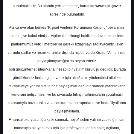
Potansiyel
%0.00
sunulmaktadır. Bu alanda yetkilendirilmiş kurumlar
www.spk.gov.tr
Getiri
adresinde bulunabilir.
Al
0
0
Ayrıca üye olan herkes "Kişisel Verilerin Korunması Kanunu" beyanımızı
Perşembe, 12 Şubat 2026
okumuş ve kabul etmiştir. Açılacak herhangi hukiki bir dava neticesinde
platformumuz yetkili merciler ile gerekli uzlaşmayı sağlayacaktır, lakin
zorunlu şartlar ve resmi kurumlar dışında hiç bir yerde Kişisel Verilerinizin
paylaşılmayacağını da beyan ederiz.
İlgili grup/internet sitesi/kanal hesabı bir yatırım kuruluşu değildir. Burada
gördükleriniz herhangi bir varlık için alım/satım yönlendirici nitelikte
tavsiye veya yorum niteliğinde paylaşımlar değildir, sadece yatırımcıların
En Yüksek Tahmin
1.039,00 ₺
kendisini geliştirmesi, ve bu piyasada bilinçli yatırımcıların çoğalması
Ortalama Fiyat Tahmini
929,13 ₺
maksadıyla bazı banka ve aracı kurumların raporlarını ve hedef fiyatlarını
En Düşük Tahmin
800,00 ₺
paylaşmaktadır.
Ortalama Getiri Potansiyeli
%41.96
Finansal okuryazarlığa katkı sunmak, neye/neden yatırım yapıldığını tam
manasıyla okuyabilmek için işin profesyonellerinin bakış açılarını,