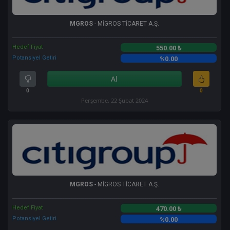
MGROS
- MİGROS TİCARET A.Ş.
Hedef Fiyat
550.00 ₺
Potansiyel Getiri
%0.00
Al
0
0
Perşembe, 22 Şubat 2024
MGROS
- MİGROS TİCARET A.Ş.
Hedef Fiyat
470.00 ₺
Potansiyel Getiri
%0.00