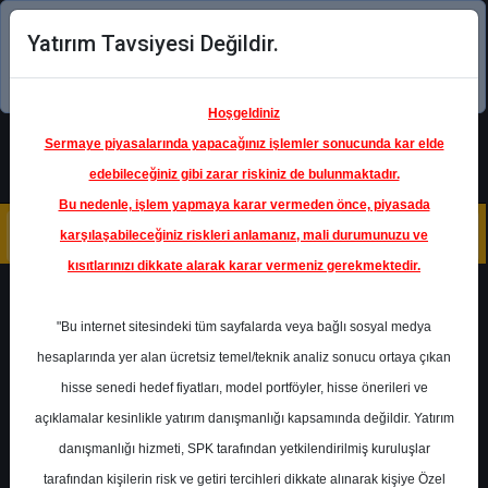
Yatırım Tavsiyesi Değildir.
Şimdi uygulamayı indirin!
Hoşgeldiniz
Sermaye piyasalarında yapacağınız işlemler sonucunda kar elde
edebileceğiniz gibi zarar riskiniz de bulunmaktadır.
Bu nedenle, işlem yapmaya karar vermeden önce, piyasada
karşılaşabileceğiniz riskleri anlamanız, mali durumunuzu ve
kısıtlarınızı dikkate alarak karar vermeniz gerekmektedir.
Geri Dön
"Bu internet sitesindeki tüm sayfalarda veya bağlı sosyal medya
hesaplarında yer alan ücretsiz temel/teknik analiz sonucu ortaya çıkan
hisse senedi hedef fiyatları, model portföyler, hisse önerileri ve
açıklamalar kesinlikle yatırım danışmanlığı kapsamında değildir. Yatırım
MGROS
- MİGROS TİCARET A.Ş.
danışmanlığı hizmeti, SPK tarafından yetkilendirilmiş kuruluşlar
Hedef Fiyat
810.00 ₺
tarafından kişilerin risk ve getiri tercihleri dikkate alınarak kişiye Özel