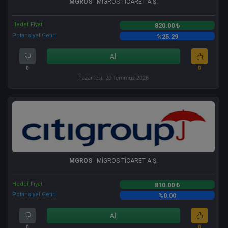
MGROS
- MİGROS TİCARET A.Ş.
Hedef Fiyat
820.00 ₺
Potansiyel Getiri
%25.29
Al
0
0
Pazartesi, 20 Temmuz 2026
MGROS
- MİGROS TİCARET A.Ş.
Hedef Fiyat
810.00 ₺
Potansiyel Getiri
%0.00
Al
0
0