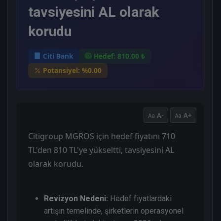
tavsiyesini AL olarak
korudu
Citi Bank
Hedef: 810.00 ₺
Potansiyel: %0.00
A-
A+
Citigroup MGROS için hedef fiyatını 710
TL'den 810 TL'ye yükseltti, tavsiyesini AL
olarak korudu.
Revizyon Nedeni:
Hedef fiyatlardaki
artışın temelinde, şirketlerin operasyonel