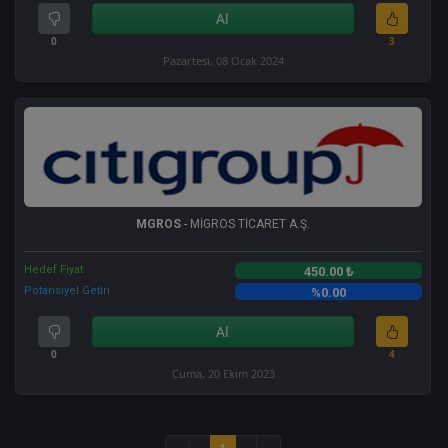
Al
0
3
Pazartesi, 08 Ocak 2024
MGROS
- MİGROS TİCARET A.Ş.
Hedef Fiyat
450.00 ₺
Potansiyel Getiri
%0.00
Al
0
4
Cuma, 20 Ekim 2023