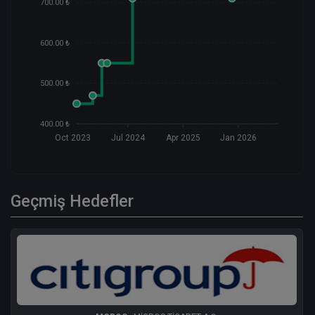
700.00 ₺
600.00 ₺
500.00 ₺
400.00 ₺
Oct 2023
Jul 2024
Apr 2025
Jan 2026
Geçmiş Hedefler