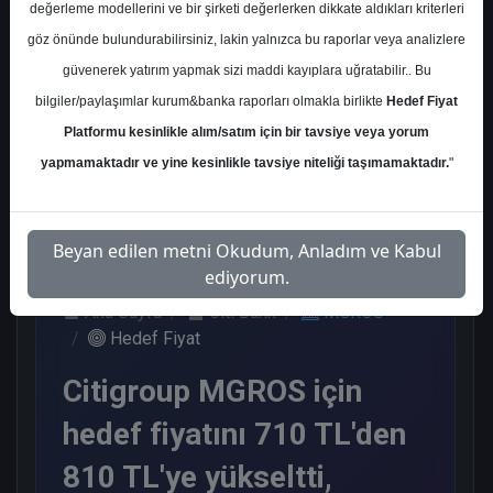
değerleme modellerini ve bir şirketi değerlerken dikkate aldıkları kriterleri
Kurum Sayısı
göz önünde bulundurabilirsiniz, lakin yalnızca bu raporlar veya analizlere
11
güvenerek yatırım yapmak sizi maddi kayıplara uğratabilir.. Bu
Al
Endeks Üstü Get.
bilgiler/paylaşımlar kurum&banka raporları olmakla birlikte
Hedef Fiyat
Platformu kesinlikle alım/satım için bir tavsiye veya yorum
8
3
yapmamaktadır ve yine kesinlikle tavsiye niteliği taşımamaktadır.
"
Perşembe, 12 Şubat 2026
Beyan edilen metni Okudum, Anladım ve Kabul
ediyorum.
Ana Sayfa
Citi Bank
MGROS
Hedef Fiyat
Citigroup MGROS için
hedef fiyatını 710 TL'den
810 TL'ye yükseltti,