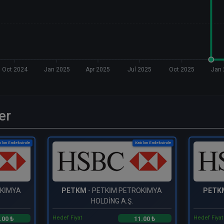
Oct 2024
Jan 2025
Apr 2025
Jul 2025
Oct 2025
Jan 
er
ılım Endeksinde
Katılım Endeksinde
OKİMYA
PETKM
- PETKİM PETROKİMYA
PETK
HOLDİNG A.Ş.
Hedef Fiyat
Hedef Fiyat
.00 ₺
11.00 ₺