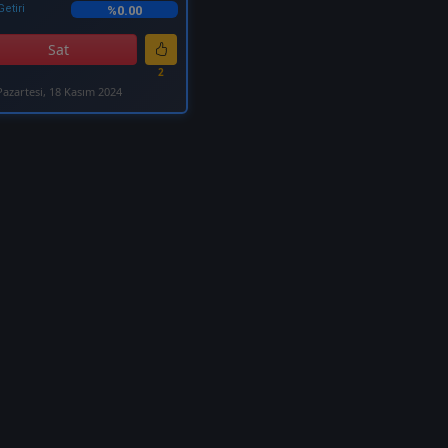
Getiri
%0.00
Sat
2
Pazartesi, 18 Kasım 2024