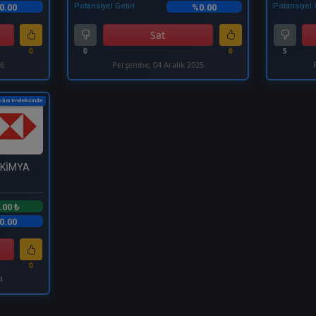
Potansiyel Getiri
Potansiyel 
0.00
%0.00
Sat
0
0
0
5
26
Perşembe, 04 Aralık 2025
ılım Endeksinde
OKİMYA
.00 ₺
0.00
0
4