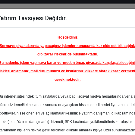
atırım Tavsiyesi Değildir.
del
Hisse
Öne
Raporlar
Partnerlerimi
y
Karşılaştır
Çıkanlar
Hoşgeldiniz
Sermaye piyasalarında yapacağınız işlemler sonucunda kar elde edebileceğini
gibi zarar riskiniz de bulunmaktadır.
Bu nedenle, işlem yapmaya karar vermeden önce, piyasada karşılaşabileceğini
ım Endeksinde
iskleri anlamanız, mali durumunuzu ve kısıtlarınızı dikkate alarak karar vermen
gerekmektedir.
ETKİM
MYA
Bu internet sitesindeki tüm sayfalarda veya bağlı sosyal medya hesaplarında yer al
A.Ş.
12.00 ₺
ücretsiz temel/teknik analiz sonucu ortaya çıkan hisse senedi hedef fiyatları, model
En Yüksek Tahmi
%0.00
portföyler, hisse önerileri ve açıklamalar kesinlikle yatırım danışmanlığı kapsamınd
Ortalama Fiyat
değildir. Yatırım danışmanlığı hizmeti, SPK tarafından yetkilendirilmiş kuruluşlar
Tahmini
tarafından kişilerin risk ve getiri tercihleri dikkate alınarak kişiye Özel sunulmaktadır
En Düşük Tahmi