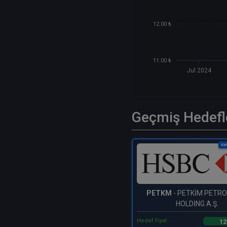
12.00 ₺
11.00 ₺
Jul 2024
Geçmiş Hedefl
Kat
PETKM
- PETKİM PETR
HOLDİNG A.Ş.
Hedef Fiyat
12