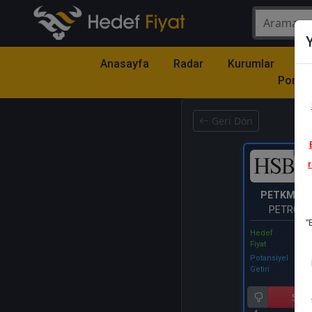
Y
Anasayfa
Radar
Kurumlar
Mo
Portfö
Geri Dön
Katıl
r
PETKM
- P
PETROKİ
"
HOLDİNG 
Hedef
Fiyat
Potansiyel
Getiri
Sat