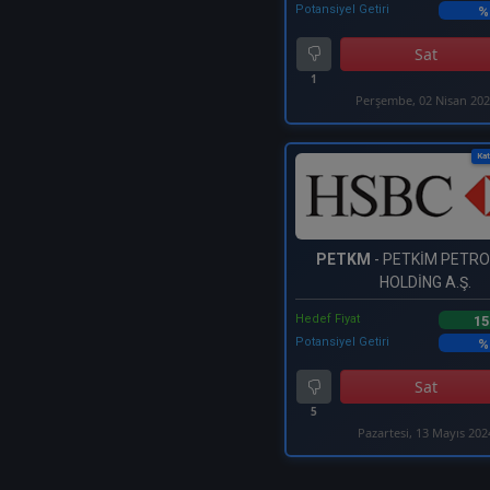
Potansiyel Getiri
%
Sat
1
Perşembe, 02 Nisan 20
Kat
PETKM
- PETKİM PETR
HOLDİNG A.Ş.
Hedef Fiyat
15
Potansiyel Getiri
%
Sat
5
Pazartesi, 13 Mayıs 202