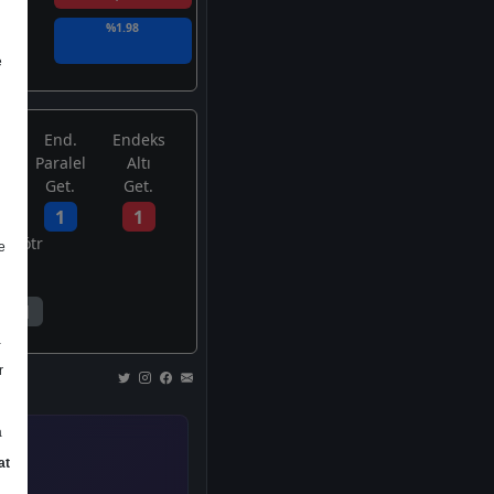
%1.98
e
End.
Endeks
Paralel
Altı
Get.
Get.
1
1
Nötr
e
1
a
r
a
at