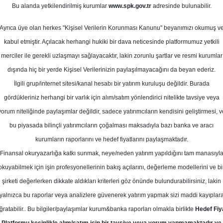
0
Bu alanda yetkilendirilmiş kurumlar
www.spk.gov.tr
adresinde bulunabilir.
isan 2026
Ortalama Getiri
Potansiyeli
Ayrıca üye olan herkes "Kişisel Verilerin Korunması Kanunu" beyanımızı okumuş v
kabul etmiştir. Açılacak herhangi hukiki bir dava neticesinde platformumuz yetkili
merciler ile gerekli uzlaşmayı sağlayacaktır, lakin zorunlu şartlar ve resmi kurumlar
Sat
Tut
dışında hiç bir yerde Kişisel Verilerinizin paylaşılmayacağını da beyan ederiz.
İlgili grup/internet sitesi/kanal hesabı bir yatırım kuruluşu değildir. Burada
3
2
Kurum Sayısı
gördükleriniz herhangi bir varlık için alım/satım yönlendirici nitelikte tavsiye veya
8
yorum niteliğinde paylaşımlar değildir, sadece yatırımcıların kendisini geliştirmesi, v
bu piyasada bilinçli yatırımcıların çoğalması maksadıyla bazı banka ve aracı
kurumların raporlarını ve hedef fiyatlarını paylaşmaktadır.
Finansal okuryazarlığa katkı sunmak, neye/neden yatırım yapıldığını tam manasıyl
okuyabilmek için işin profesyonellerinin bakış açılarını, değerleme modellerini ve bi
Perşembe, 02 Nisan 2026
şirketi değerlerken dikkate aldıkları kriterleri göz önünde bulundurabilirsiniz, lakin
yalnızca bu raporlar veya analizlere güvenerek yatırım yapmak sizi maddi kayıplar
SBC Yatırım
PETKM
Hedef Fiyat
ğratabilir.. Bu bilgiler/paylaşımlar kurum&banka raporları olmakla birlikte
Hedef Fiy