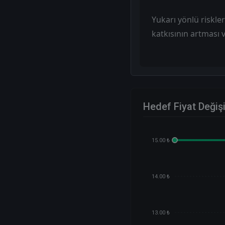
Yukarı yönlü riskle
katkısının artması 
Hedef Fiyat Değiş
15.00 ₺
14.00 ₺
13.00 ₺