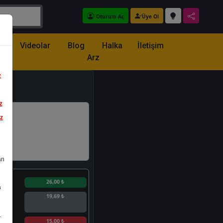
Oturum Aç
Üye Ol
z
Videolar
Blog
Halka
İletişim
Arz
z
z
iz
an
n
26,00 ₺
a
19,69 ₺
.
n
15,00 ₺