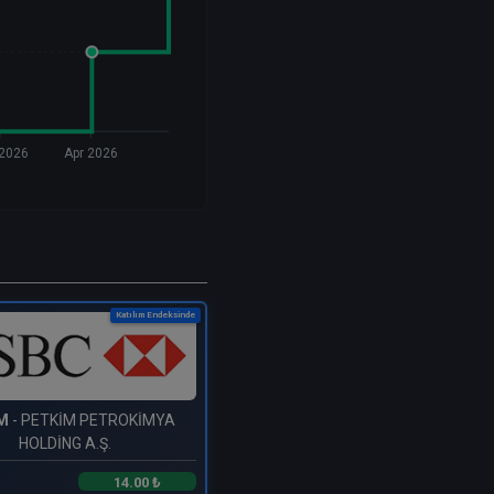
2026
Apr 2026
Katılım Endeksinde
M
- PETKİM PETROKİMYA
HOLDİNG A.Ş.
14.00 ₺