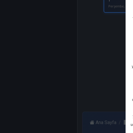
1
Perşembe, 02 N
Ana Sayfa
H
u