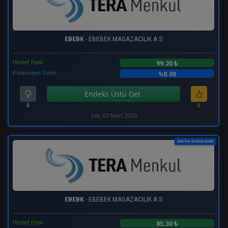
EBEBK
- EBEBEK MAGAZACILIK A S
Hedef Fiyat
99.20 ₺
Potansiyel Getiri
%0.00
Endeks Üstü Get.
0
0
Salı, 03 Mart 2026
Katılım Endeksinde
EBEBK
- EBEBEK MAGAZACILIK A S
Hedef Fiyat
85.30 ₺