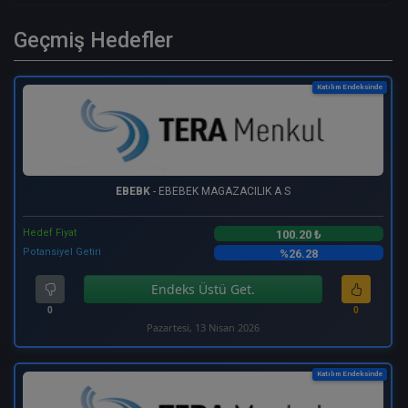
Geçmiş Hedefler
Katılım Endeksinde
EBEBK
- EBEBEK MAGAZACILIK A S
Hedef Fiyat
100.20 ₺
Potansiyel Getiri
%26.28
Endeks Üstü Get.
0
0
Pazartesi, 13 Nisan 2026
Katılım Endeksinde