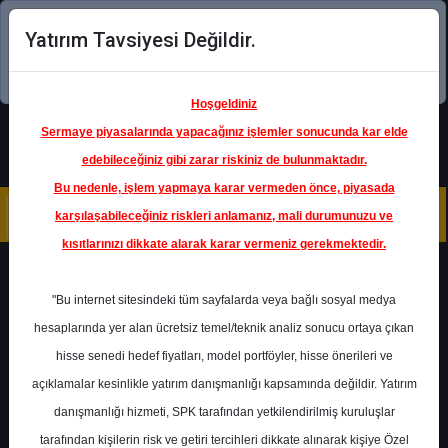
Yatırım Tavsiyesi Değildir.
Şimdi uygulamayı indirin!
Hoşgeldiniz
Sermaye piyasalarında yapacağınız işlemler sonucunda kar elde
edebileceğiniz gibi zarar riskiniz de bulunmaktadır.
Bu nedenle, işlem yapmaya karar vermeden önce, piyasada
karşılaşabileceğiniz riskleri anlamanız, mali durumunuzu ve
kısıtlarınızı dikkate alarak karar vermeniz gerekmektedir.
Geri Dön
"Bu internet sitesindeki tüm sayfalarda veya bağlı sosyal medya
Katılım Endeksinde
hesaplarında yer alan ücretsiz temel/teknik analiz sonucu ortaya çıkan
hisse senedi hedef fiyatları, model portföyler, hisse önerileri ve
açıklamalar kesinlikle yatırım danışmanlığı kapsamında değildir. Yatırım
EBEBK
- EBEBEK MAGAZACILIK
A S
danışmanlığı hizmeti, SPK tarafından yetkilendirilmiş kuruluşlar
Hedef Fiyat
100.20 ₺
tarafından kişilerin risk ve getiri tercihleri dikkate alınarak kişiye Özel