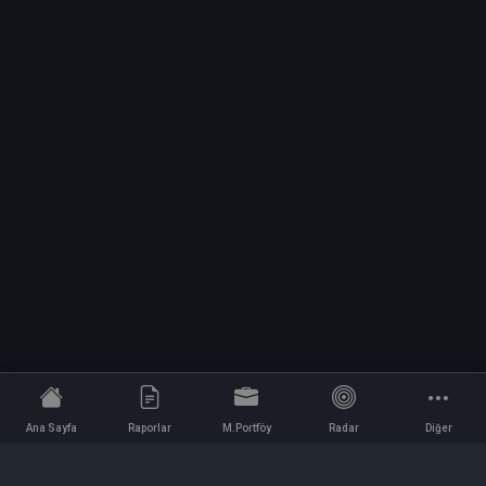
Ana Sayfa
Raporlar
M.Portföy
Radar
Diğer