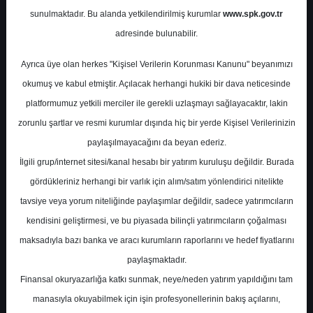
Potansiyel
%26.28
sunulmaktadır. Bu alanda yetkilendirilmiş kurumlar
www.spk.gov.tr
Getiri
adresinde bulunabilir.
Endeks Üstü
Get.
0
0
Ayrıca üye olan herkes "Kişisel Verilerin Korunması Kanunu" beyanımızı
Pazartesi, 13 Nisan 2026
okumuş ve kabul etmiştir. Açılacak herhangi hukiki bir dava neticesinde
platformumuz yetkili merciler ile gerekli uzlaşmayı sağlayacaktır, lakin
zorunlu şartlar ve resmi kurumlar dışında hiç bir yerde Kişisel Verilerinizin
paylaşılmayacağını da beyan ederiz.
İlgili grup/internet sitesi/kanal hesabı bir yatırım kuruluşu değildir. Burada
gördükleriniz herhangi bir varlık için alım/satım yönlendirici nitelikte
tavsiye veya yorum niteliğinde paylaşımlar değildir, sadece yatırımcıların
En Yüksek Tahmin
128,20 ₺
kendisini geliştirmesi, ve bu piyasada bilinçli yatırımcıların çoğalması
Ortalama Fiyat Tahmini
113,60 ₺
maksadıyla bazı banka ve aracı kurumların raporlarını ve hedef fiyatlarını
En Düşük Tahmin
99,00 ₺
paylaşmaktadır.
Ortalama Getiri Potansiyeli
Finansal okuryazarlığa katkı sunmak, neye/neden yatırım yapıldığını tam
%43.16
manasıyla okuyabilmek için işin profesyonellerinin bakış açılarını,