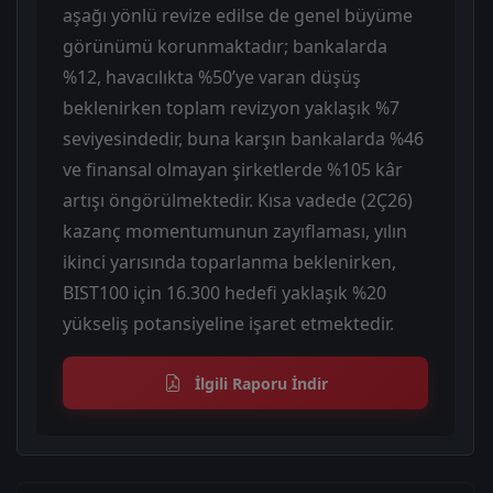
aşağı yönlü revize edilse de genel büyüme
görünümü korunmaktadır; bankalarda
%12, havacılıkta %50’ye varan düşüş
beklenirken toplam revizyon yaklaşık %7
seviyesindedir, buna karşın bankalarda %46
ve finansal olmayan şirketlerde %105 kâr
artışı öngörülmektedir. Kısa vadede (2Ç26)
kazanç momentumunun zayıflaması, yılın
ikinci yarısında toparlanma beklenirken,
BIST100 için 16.300 hedefi yaklaşık %20
yükseliş potansiyeline işaret etmektedir.
İlgili Raporu İndir