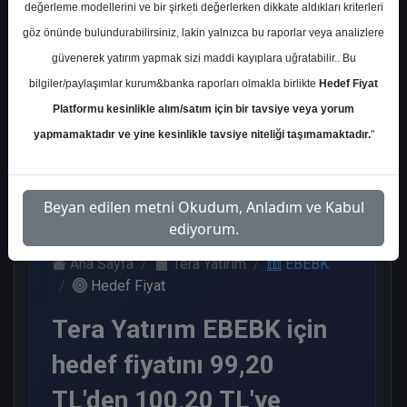
değerleme modellerini ve bir şirketi değerlerken dikkate aldıkları kriterleri
Kurum Sayısı
göz önünde bulundurabilirsiniz, lakin yalnızca bu raporlar veya analizlere
2
güvenerek yatırım yapmak sizi maddi kayıplara uğratabilir.. Bu
Al
bilgiler/paylaşımlar kurum&banka raporları olmakla birlikte
Hedef Fiyat
Platformu kesinlikle alım/satım için bir tavsiye veya yorum
2
yapmamaktadır ve yine kesinlikle tavsiye niteliği taşımamaktadır.
"
Pazartesi, 13 Nisan 2026
Beyan edilen metni Okudum, Anladım ve Kabul
ediyorum.
Ana Sayfa
Tera Yatırım
EBEBK
Hedef Fiyat
Tera Yatırım EBEBK için
hedef fiyatını 99,20
TL'den 100,20 TL'ye