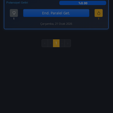
Potansiyel Getiri
%0.00
End. Paralel Get.
1
1
Çarşamba, 21 Ocak 2026
«
‹
1
›
»