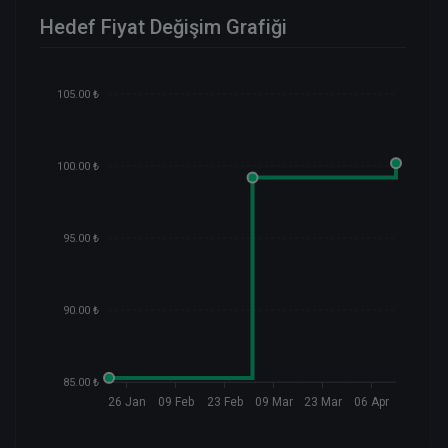
Hedef Fiyat Değişim Grafiği
105.00 ₺
100.00 ₺
95.00 ₺
90.00 ₺
85.00 ₺
26 Jan
09 Feb
23 Feb
09 Mar
23 Mar
06 Apr