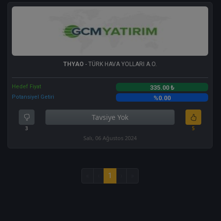
THYAO
- TÜRK HAVA YOLLARI A.O.
Hedef Fiyat
335.00 ₺
Potansiyel Getiri
%0.00
Tavsiye Yok
3
5
Salı, 06 Ağustos 2024
«
‹
1
›
»