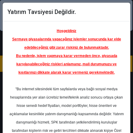
Yatırım Tavsiyesi Değildir.
Şimdi uygulamayı indirin!
Hoşgeldiniz
Sermaye piyasalarında yapacağınız işlemler sonucunda kar elde
edebileceğiniz gibi zarar riskiniz de bulunmaktadır.
Bu nedenle, işlem yapmaya karar vermeden önce, piyasada
karşılaşabileceğiniz riskleri anlamanız, mali durumunuzu ve
kısıtlarınızı dikkate alarak karar vermeniz gerekmektedir.
Geri Dön
"Bu internet sitesindeki tüm sayfalarda veya bağlı sosyal medya
hesaplarında yer alan ücretsiz temel/teknik analiz sonucu ortaya çıkan
hisse senedi hedef fiyatları, model portföyler, hisse önerileri ve
açıklamalar kesinlikle yatırım danışmanlığı kapsamında değildir. Yatırım
THYAO
- TÜRK HAVA YOLLARI
A.O.
danışmanlığı hizmeti, SPK tarafından yetkilendirilmiş kuruluşlar
Hedef Fiyat
512.00 ₺
tarafından kişilerin risk ve getiri tercihleri dikkate alınarak kişiye Özel