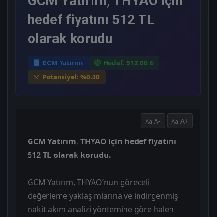
GCM Yatırım, THYAO için
hedef fiyatını 512 TL
olarak korudu
GCM Yatırım
Hedef: 512.00 ₺
Potansiyel: %0.00
A-
A+
GCM Yatırım, THYAO için hedef fiyatını
512 TL olarak korudu.
GCM Yatırım, THYAO’nun göreceli
değerleme yaklaşımlarına ve indirgenmiş
nakit akım analizi yöntemine göre halen