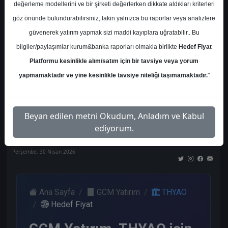
değerleme modellerini ve bir şirketi değerlerken dikkate aldıkları kriterleri
Kurum Sayısı
göz önünde bulundurabilirsiniz, lakin yalnızca bu raporlar veya analizlere
21
güvenerek yatırım yapmak sizi maddi kayıplara uğratabilir.. Bu
Al
Tut
End.
Endeks
Tavsiye
bilgiler/paylaşımlar kurum&banka raporları olmakla birlikte
Hedef Fiyat
Paralel
Üstü
Yok
Get.
Get.
Platformu kesinlikle alım/satım için bir tavsiye veya yorum
12
1
1
1
5
yapmamaktadır ve yine kesinlikle tavsiye niteliği taşımamaktadır.
"
Nötr
Beyan edilen metni Okudum, Anladım ve Kabul
1
ediyorum.
Perşembe, 30 Nisan 2026
Ana Sayfa
GCM Yatırım
THYAO
Hedef Fiyat