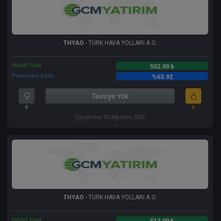
THYAO
- TÜRK HAVA YOLLARI A.O.
Hedef Fiyat
502.00 ₺
Potansiyel Getiri
%63.92
Tavsiye Yok
0
0
Çarşamba, 05 Ağustos 2026
THYAO
- TÜRK HAVA YOLLARI A.O.
Hedef Fiyat
512.00 ₺