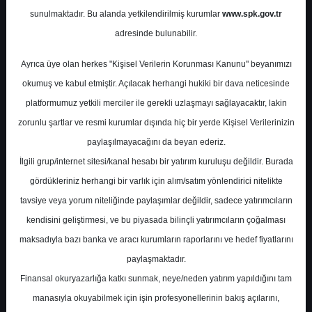
Potansiyel
%0.00
sunulmaktadır. Bu alanda yetkilendirilmiş kurumlar
www.spk.gov.tr
Getiri
adresinde bulunabilir.
Tavsiye Yok
0
0
Ayrıca üye olan herkes "Kişisel Verilerin Korunması Kanunu" beyanımızı
Perşembe, 30 Nisan 2026
okumuş ve kabul etmiştir. Açılacak herhangi hukiki bir dava neticesinde
platformumuz yetkili merciler ile gerekli uzlaşmayı sağlayacaktır, lakin
zorunlu şartlar ve resmi kurumlar dışında hiç bir yerde Kişisel Verilerinizin
paylaşılmayacağını da beyan ederiz.
İlgili grup/internet sitesi/kanal hesabı bir yatırım kuruluşu değildir. Burada
gördükleriniz herhangi bir varlık için alım/satım yönlendirici nitelikte
tavsiye veya yorum niteliğinde paylaşımlar değildir, sadece yatırımcıların
En Yüksek Tahmin
580,00 ₺
kendisini geliştirmesi, ve bu piyasada bilinçli yatırımcıların çoğalması
Ortalama Fiyat Tahmini
451,30 ₺
maksadıyla bazı banka ve aracı kurumların raporlarını ve hedef fiyatlarını
En Düşük Tahmin
330,00 ₺
paylaşmaktadır.
Ortalama Getiri Potansiyeli
%47.36
Finansal okuryazarlığa katkı sunmak, neye/neden yatırım yapıldığını tam
manasıyla okuyabilmek için işin profesyonellerinin bakış açılarını,