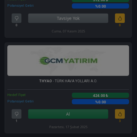
Potansiyel Getiri
%0.00
Tavsiye Yok
0
0
Cuma, 07 Kasım 2025
THYAO
- TÜRK HAVA YOLLARI A.O.
Hedef Fiyat
424.00 ₺
Potansiyel Getiri
%0.00
Al
1
3
Pazartesi, 17 Şubat 2025