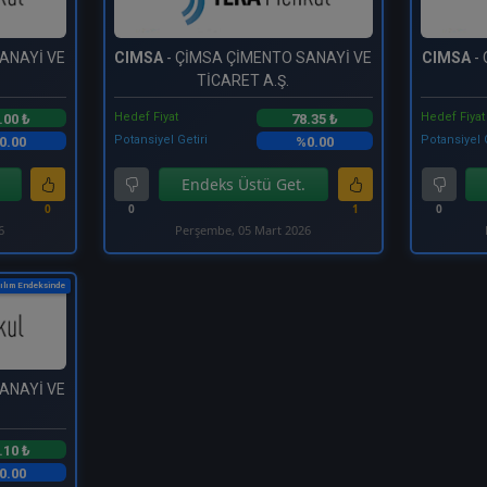
ANAYİ VE
CIMSA
- ÇİMSA ÇİMENTO SANAYİ VE
CIMSA
-
TİCARET A.Ş.
Hedef Fiyat
Hedef Fiyat
.00 ₺
78.35 ₺
Potansiyel Getiri
Potansiyel 
0.00
%0.00
Endeks Üstü Get.
0
0
1
0
6
Perşembe, 05 Mart 2026
ılım Endeksinde
ANAYİ VE
.10 ₺
0.00