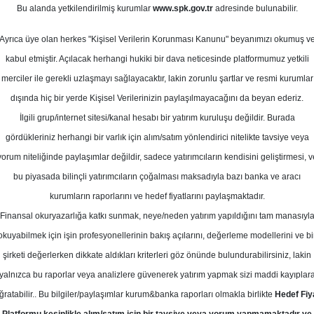
0
Bu alanda yetkilendirilmiş kurumlar
www.spk.gov.tr
adresinde bulunabilir.
Ortalama Getiri
ayıs 2026
Potansiyeli
Ayrıca üye olan herkes "Kişisel Verilerin Korunması Kanunu" beyanımızı okumuş v
kabul etmiştir. Açılacak herhangi hukiki bir dava neticesinde platformumuz yetkili
merciler ile gerekli uzlaşmayı sağlayacaktır, lakin zorunlu şartlar ve resmi kurumlar
Al
dışında hiç bir yerde Kişisel Verilerinizin paylaşılmayacağını da beyan ederiz.
Kurum Sayısı
İlgili grup/internet sitesi/kanal hesabı bir yatırım kuruluşu değildir. Burada
15
11
gördükleriniz herhangi bir varlık için alım/satım yönlendirici nitelikte tavsiye veya
yorum niteliğinde paylaşımlar değildir, sadece yatırımcıların kendisini geliştirmesi, v
bu piyasada bilinçli yatırımcıların çoğalması maksadıyla bazı banka ve aracı
Pazartesi, 04 Mayıs 2026
kurumların raporlarını ve hedef fiyatlarını paylaşmaktadır.
Finansal okuryazarlığa katkı sunmak, neye/neden yatırım yapıldığını tam manasıyl
era Yatırım
CIMSA
Hedef Fiyat
okuyabilmek için işin profesyonellerinin bakış açılarını, değerleme modellerini ve bi
şirketi değerlerken dikkate aldıkları kriterleri göz önünde bulundurabilirsiniz, lakin
m, CIMSA - Çimsa için hedef fiyatın
yalnızca bu raporlar veya analizlere güvenerek yatırım yapmak sizi maddi kayıplar
L'ye yükseltti, tavsiyesini Endeks Üs
ğratabilir.. Bu bilgiler/paylaşımlar kurum&banka raporları olmakla birlikte
Hedef Fiy