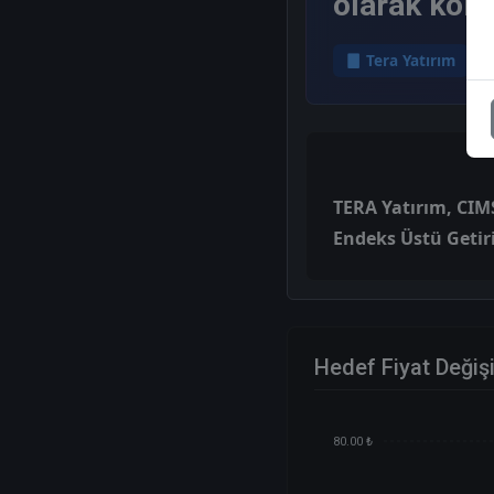
olarak kor
Tera Yatırım
TERA Yatırım, CIMSA
Endeks Üstü Getir
Hedef Fiyat Değiş
80.00 ₺