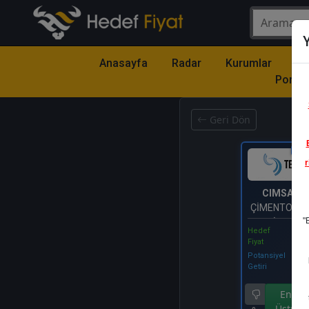
Y
Anasayfa
Radar
Kurumlar
Mo
Portfö
Geri Dön
Katıl
r
CIMSA
- 
ÇİMENTO SA
"
TİCARET 
Hedef
Fiyat
Potansiyel
Getiri
Endek
Üstü Ge