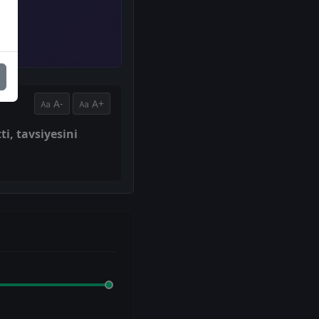
A-
A+
ti, tavsiyesini