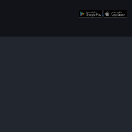
enü
Bizi Takip Edin!