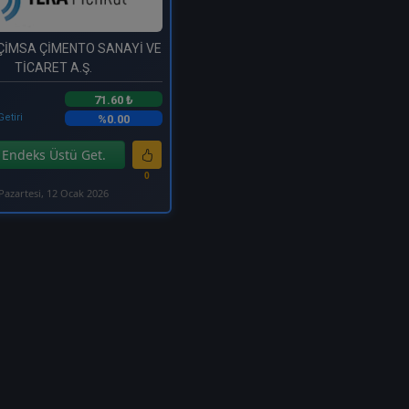
 ÇİMSA ÇİMENTO SANAYİ VE
TİCARET A.Ş.
71.60 ₺
Getiri
%0.00
Endeks Üstü Get.
0
Pazartesi, 12 Ocak 2026