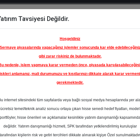
atırım Tavsiyesi Değildir.
del
Hisse
Öne
Raporlar
Partnerlerimi
y
Karşılaştır
Çıkanlar
Hoşgeldiniz
Sermaye piyasalarında yapacağınız işlemler sonucunda kar elde edebileceğini
gibi zarar riskiniz de bulunmaktadır.
Bu nedenle, işlem yapmaya karar vermeden önce, piyasada karşılaşabileceğini
ım Endeksinde
iskleri anlamanız, mali durumunuzu ve kısıtlarınızı dikkate alarak karar vermen
gerekmektedir.
ÇİMSA
NAYİ VE
Bu internet sitesindeki tüm sayfalarda veya bağlı sosyal medya hesaplarında yer al
A.Ş.
80.00 ₺
ücretsiz temel/teknik analiz sonucu ortaya çıkan hisse senedi hedef fiyatları, model
En Yüksek Tahmi
%0.00
portföyler, hisse önerileri ve açıklamalar kesinlikle yatırım danışmanlığı kapsamınd
Ortalama Fiyat
değildir. Yatırım danışmanlığı hizmeti, SPK tarafından yetkilendirilmiş kuruluşlar
Tahmini
s
tarafından kişilerin risk ve getiri tercihleri dikkate alınarak kişiye Özel sunulmaktadır
En Düşük Tahmi
t.