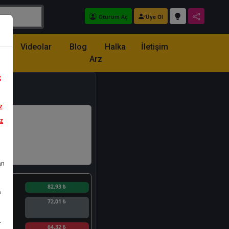
Oturum Aç
Üye Ol
z
Videolar
Blog
Halka
İletişim
Arz
z
z
iz
an
n
82,93 ₺
a
72,01 ₺
.
n
64,32 ₺