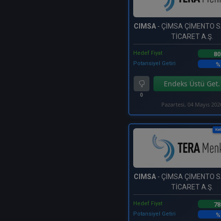
CIMSA
- ÇİMSA ÇİMENTO S
TİCARET A.Ş.
Hedef Fiyat
80
Potansiyel Getiri
%
Endeks Üstü Get.
0
Pazartesi, 04 Mayıs 202
Kat
CIMSA
- ÇİMSA ÇİMENTO S
TİCARET A.Ş.
Hedef Fiyat
78
Potansiyel Getiri
%