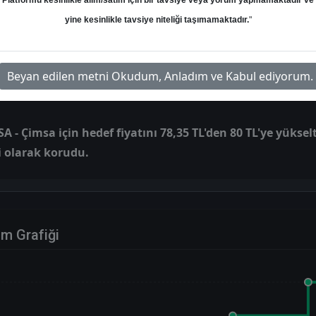
udu
Platformu kesinlikle alım/satım için bir tavsiye veya yorum yapmamaktadır ve
yine kesinlikle tavsiye niteliği taşımamaktadır.
"
Hedef: 80.00 ₺
Potansiyel: %0.00
Beyan edilen metni Okudum, Anladım ve Kabul ediyorum.
 - Çimsa için hedef fiyatını 78,35 TL'den 80 TL'ye yükselt
i olarak korudu.
im Grafiği