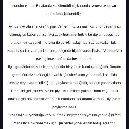
Potansiyel
%32.79
sunulmaktadır. Bu alanda yetkilendirilmiş kurumlar
www.spk.gov.tr
Getiri
adresinde bulunabilir.
Tut
0
0
Ayrıca üye olan herkes "Kişisel Verilerin Korunması Kanunu" beyanımızı
Salı, 28 Nisan 2026
okumuş ve kabul etmiştir. Açılacak herhangi hukiki bir dava neticesinde
platformumuz yetkili merciler ile gerekli uzlaşmayı sağlayacaktır, lakin
zorunlu şartlar ve resmi kurumlar dışında hiç bir yerde Kişisel Verilerinizin
paylaşılmayacağını da beyan ederiz.
İlgili grup/internet sitesi/kanal hesabı bir yatırım kuruluşu değildir. Burada
gördükleriniz herhangi bir varlık için alım/satım yönlendirici nitelikte
tavsiye veya yorum niteliğinde paylaşımlar değildir, sadece yatırımcıların
En Yüksek Tahmin
245,00 ₺
kendisini geliştirmesi, ve bu piyasada bilinçli yatırımcıların çoğalması
Ortalama Fiyat Tahmini
148,04 ₺
maksadıyla bazı banka ve aracı kurumların raporlarını ve hedef fiyatlarını
En Düşük Tahmin
118,00 ₺
paylaşmaktadır.
Ortalama Getiri Potansiyeli
%51.21
Finansal okuryazarlığa katkı sunmak, neye/neden yatırım yapıldığını tam
manasıyla okuyabilmek için işin profesyonellerinin bakış açılarını,