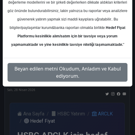
değerleme modellerini ve bir şirketi değerlerken dikkate aldıkları kriterleri
Kurum Sayısı
göz önünde bulundurabilirsiniz, lakin yalnızca bu raporlar veya analizlere
17
güvenerek yatırım yapmak sizi maddi kayıplara uğratabilir.. Bu
Al
Tut
End.
Endeks
Tavsiye
bilgiler/paylaşımlar kurum&banka raporları olmakla birlikte
Hedef Fiyat
Paralel
Üstü
Yok
Get.
Get.
Platformu kesinlikle alım/satım için bir tavsiye veya yorum
6
4
1
3
2
yapmamaktadır ve yine kesinlikle tavsiye niteliği taşımamaktadır.
"
Nötr
Beyan edilen metni Okudum, Anladım ve Kabul
1
ediyorum.
Salı, 28 Nisan 2026
Ana Sayfa
HSBC Yatırım
ARCLK
Hedef Fiyat