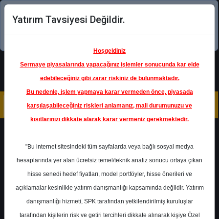
Yatırım Tavsiyesi Değildir.
Şimdi uygulamayı indirin!
Hoşgeldiniz
Sermaye piyasalarında yapacağınız işlemler sonucunda kar elde
edebileceğiniz gibi zarar riskiniz de bulunmaktadır.
Bu nedenle, işlem yapmaya karar vermeden önce, piyasada
karşılaşabileceğiniz riskleri anlamanız, mali durumunuzu ve
kısıtlarınızı dikkate alarak karar vermeniz gerekmektedir.
Geri Dön
"Bu internet sitesindeki tüm sayfalarda veya bağlı sosyal medya
hesaplarında yer alan ücretsiz temel/teknik analiz sonucu ortaya çıkan
hisse senedi hedef fiyatları, model portföyler, hisse önerileri ve
açıklamalar kesinlikle yatırım danışmanlığı kapsamında değildir. Yatırım
ARCLK
- ARÇELİK A.Ş.
danışmanlığı hizmeti, SPK tarafından yetkilendirilmiş kuruluşlar
Hedef Fiyat
130.00 ₺
tarafından kişilerin risk ve getiri tercihleri dikkate alınarak kişiye Özel