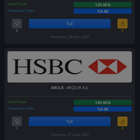
Hedef Fiyat
123.00 ₺
Potansiyel Getiri
%0.00
Tut
0
2
Perşembe, 30 Ekim 2025
ARCLK
- ARÇELİK A.Ş.
Hedef Fiyat
150.00 ₺
Potansiyel Getiri
%0.00
Tut
1
0
Pazartesi, 27 Ocak 2025