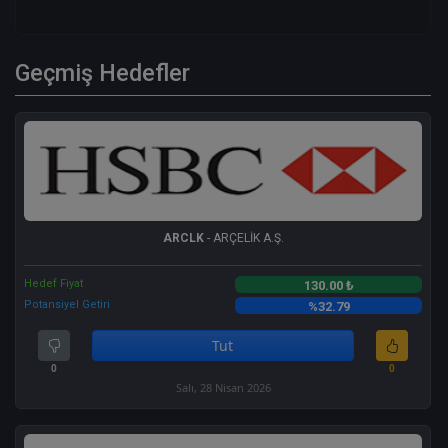
Geçmiş Hedefler
ARCLK
- ARÇELİK A.Ş.
Hedef Fiyat
130.00 ₺
Potansiyel Getiri
%32.79
Tut
0
0
Salı, 28 Nisan 2026