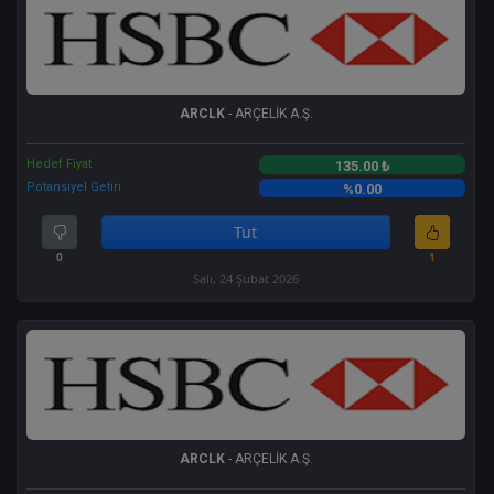
ARCLK
- ARÇELİK A.Ş.
Hedef Fiyat
135.00 ₺
Potansiyel Getiri
%0.00
Tut
0
1
Salı, 24 Şubat 2026
ARCLK
- ARÇELİK A.Ş.