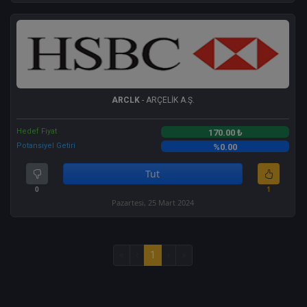
ARCLK
- ARÇELİK A.Ş.
Hedef Fiyat
170.00 ₺
Potansiyel Getiri
%0.00
Tut
0
1
Pazartesi, 25 Mart 2024
«
‹
1
›
»