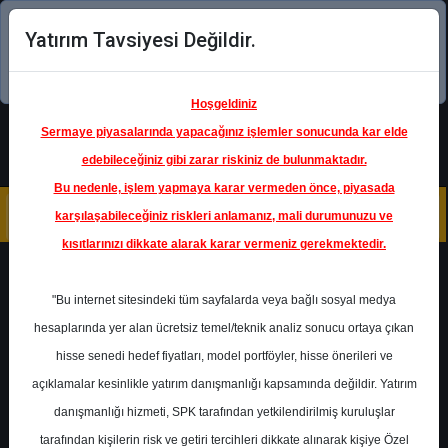
Yatırım Tavsiyesi Değildir.
Şimdi uygulamayı indirin!
Hoşgeldiniz
Sermaye piyasalarında yapacağınız işlemler sonucunda kar elde
edebileceğiniz gibi zarar riskiniz de bulunmaktadır.
Bu nedenle, işlem yapmaya karar vermeden önce, piyasada
karşılaşabileceğiniz riskleri anlamanız, mali durumunuzu ve
kısıtlarınızı dikkate alarak karar vermeniz gerekmektedir.
Geri Dön
"Bu internet sitesindeki tüm sayfalarda veya bağlı sosyal medya
hesaplarında yer alan ücretsiz temel/teknik analiz sonucu ortaya çıkan
hisse senedi hedef fiyatları, model portföyler, hisse önerileri ve
açıklamalar kesinlikle yatırım danışmanlığı kapsamında değildir. Yatırım
ARCLK
- ARÇELİK A.Ş.
danışmanlığı hizmeti, SPK tarafından yetkilendirilmiş kuruluşlar
Hedef Fiyat
243.00 ₺
tarafından kişilerin risk ve getiri tercihleri dikkate alınarak kişiye Özel