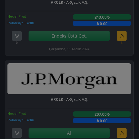
ARCLK
- ARÇELİK A.Ş.
Hedef Fiyat
243.00 ₺
Potansiyel Getiri
%0.00
Endeks Üstü Get.
0
6
Çarşamba, 11 Aralık 2024
ARCLK
- ARÇELİK A.Ş.
Hedef Fiyat
207.00 ₺
Potansiyel Getiri
%0.00
Al