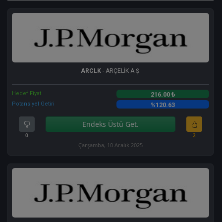
ARCLK
- ARÇELİK A.Ş.
Hedef Fiyat
216.00 ₺
Potansiyel Getiri
%120.63
Endeks Üstü Get.
0
2
Çarşamba, 10 Aralık 2025