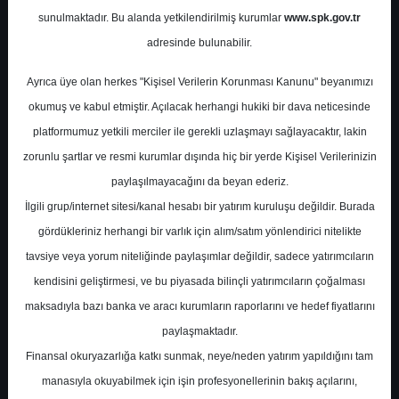
Potansiyel
%0.00
sunulmaktadır. Bu alanda yetkilendirilmiş kurumlar
www.spk.gov.tr
Getiri
adresinde bulunabilir.
Endeks Üstü
Get.
0
6
Ayrıca üye olan herkes "Kişisel Verilerin Korunması Kanunu" beyanımızı
Çarşamba, 11 Aralık 2024
okumuş ve kabul etmiştir. Açılacak herhangi hukiki bir dava neticesinde
platformumuz yetkili merciler ile gerekli uzlaşmayı sağlayacaktır, lakin
zorunlu şartlar ve resmi kurumlar dışında hiç bir yerde Kişisel Verilerinizin
paylaşılmayacağını da beyan ederiz.
İlgili grup/internet sitesi/kanal hesabı bir yatırım kuruluşu değildir. Burada
gördükleriniz herhangi bir varlık için alım/satım yönlendirici nitelikte
tavsiye veya yorum niteliğinde paylaşımlar değildir, sadece yatırımcıların
En Yüksek Tahmin
245,00 ₺
kendisini geliştirmesi, ve bu piyasada bilinçli yatırımcıların çoğalması
Ortalama Fiyat Tahmini
148,04 ₺
maksadıyla bazı banka ve aracı kurumların raporlarını ve hedef fiyatlarını
En Düşük Tahmin
118,00 ₺
paylaşmaktadır.
Ortalama Getiri Potansiyeli
%51.21
Finansal okuryazarlığa katkı sunmak, neye/neden yatırım yapıldığını tam
manasıyla okuyabilmek için işin profesyonellerinin bakış açılarını,