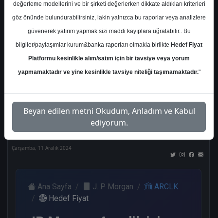
değerleme modellerini ve bir şirketi değerlerken dikkate aldıkları kriterleri
Kurum Sayısı
göz önünde bulundurabilirsiniz, lakin yalnızca bu raporlar veya analizlere
17
güvenerek yatırım yapmak sizi maddi kayıplara uğratabilir.. Bu
Al
Tut
End.
Endeks
Tavsiye
bilgiler/paylaşımlar kurum&banka raporları olmakla birlikte
Hedef Fiyat
Paralel
Üstü
Yok
Platformu kesinlikle alım/satım için bir tavsiye veya yorum
Get.
Get.
6
4
1
yapmamaktadır ve yine kesinlikle tavsiye niteliği taşımamaktadır.
"
3
2
Nötr
Beyan edilen metni Okudum, Anladım ve Kabul
1
ediyorum.
Çarşamba, 11 Aralık 2024
Ana Sayfa
J. P. Morgan
ARCLK
Hedef Fiyat