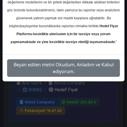
değerleme modellerini ve bir şirketi değerlerken dikkate aldıkları kriterleri
Kurum Sayısı
göz önünde bulundurabilirsiniz, lakin yalnızca bu raporlar veya analizlere
20
güvenerek yatırım yapmak sizi maddi kayıplara uğratabilir.. Bu
Al
End.
Endeks
Tavsiye
bilgiler/paylaşımlar kurum&banka raporları olmakla birlikte
Hedef Fiyat
Paralel
Üstü Get.
Yok
Platformu kesinlikle alım/satım için bir tavsiye veya yorum
Get.
14
4
1
1
yapmamaktadır ve yine kesinlikle tavsiye niteliği taşımamaktadır.
"
Cuma, 06 Ekim 2023
Beyan edilen metni Okudum, Anladım ve Kabul
ediyorum.
Ana Sayfa
Wood Company
BIMAS
Hedef Fiyat
Wood Company
Hedef: 201.00 ₺
Potansiyel: %-47.42