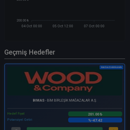
200.00 ₺
04 Oct 00:00
05 Oct 12:00
07 Oct 00:00
Geçmiş Hedefler
Katılım Endeksinde
BIMAS
- BİM BİRLEŞİK MAĞAZALAR A.Ş.
Hedef Fiyat
201.00 ₺
Potansiyel Getiri
%-47.42