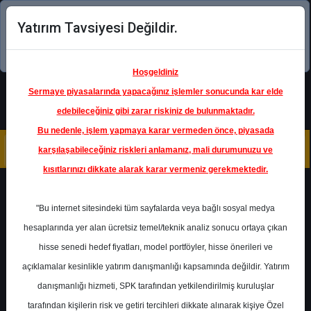
Yatırım Tavsiyesi Değildir.
Şimdi uygulamayı indirin!
Hoşgeldiniz
Sermaye piyasalarında yapacağınız işlemler sonucunda kar elde
edebileceğiniz gibi zarar riskiniz de bulunmaktadır.
Bu nedenle, işlem yapmaya karar vermeden önce, piyasada
karşılaşabileceğiniz riskleri anlamanız, mali durumunuzu ve
kısıtlarınızı dikkate alarak karar vermeniz gerekmektedir.
Geri Dön
"Bu internet sitesindeki tüm sayfalarda veya bağlı sosyal medya
Katılım Endeksinde
hesaplarında yer alan ücretsiz temel/teknik analiz sonucu ortaya çıkan
hisse senedi hedef fiyatları, model portföyler, hisse önerileri ve
açıklamalar kesinlikle yatırım danışmanlığı kapsamında değildir. Yatırım
BIMAS
- BİM BİRLEŞİK
MAĞAZALAR A.Ş.
danışmanlığı hizmeti, SPK tarafından yetkilendirilmiş kuruluşlar
Hedef Fiyat
201.00 ₺
tarafından kişilerin risk ve getiri tercihleri dikkate alınarak kişiye Özel