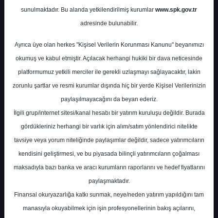
Potansiyel
%-47.42
sunulmaktadır. Bu alanda yetkilendirilmiş kurumlar
www.spk.gov.tr
Getiri
adresinde bulunabilir.
Al
1
2
Ayrıca üye olan herkes "Kişisel Verilerin Korunması Kanunu" beyanımızı
Cuma, 06 Ekim 2023
okumuş ve kabul etmiştir. Açılacak herhangi hukiki bir dava neticesinde
platformumuz yetkili merciler ile gerekli uzlaşmayı sağlayacaktır, lakin
zorunlu şartlar ve resmi kurumlar dışında hiç bir yerde Kişisel Verilerinizin
paylaşılmayacağını da beyan ederiz.
İlgili grup/internet sitesi/kanal hesabı bir yatırım kuruluşu değildir. Burada
gördükleriniz herhangi bir varlık için alım/satım yönlendirici nitelikte
tavsiye veya yorum niteliğinde paylaşımlar değildir, sadece yatırımcıların
En Yüksek Tahmin
533,50 ₺
kendisini geliştirmesi, ve bu piyasada bilinçli yatırımcıların çoğalması
Ortalama Fiyat Tahmini
495,37 ₺
maksadıyla bazı banka ve aracı kurumların raporlarını ve hedef fiyatlarını
En Düşük Tahmin
457,50 ₺
paylaşmaktadır.
Ortalama Getiri Potansiyeli
%29.59
Finansal okuryazarlığa katkı sunmak, neye/neden yatırım yapıldığını tam
manasıyla okuyabilmek için işin profesyonellerinin bakış açılarını,