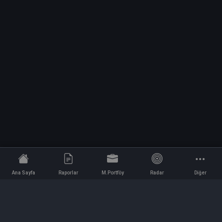
Ana Sayfa
Raporlar
M.Portföy
Radar
Diğer