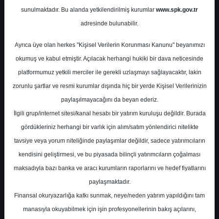
Potansiyel
%81.11
sunulmaktadır. Bu alanda yetkilendirilmiş kurumlar
www.spk.gov.tr
Getiri
adresinde bulunabilir.
Endeks Üstü
Get.
0
2
Ayrıca üye olan herkes "Kişisel Verilerin Korunması Kanunu" beyanımızı
Perşembe, 05 Mart 2026
okumuş ve kabul etmiştir. Açılacak herhangi hukiki bir dava neticesinde
platformumuz yetkili merciler ile gerekli uzlaşmayı sağlayacaktır, lakin
zorunlu şartlar ve resmi kurumlar dışında hiç bir yerde Kişisel Verilerinizin
paylaşılmayacağını da beyan ederiz.
İlgili grup/internet sitesi/kanal hesabı bir yatırım kuruluşu değildir. Burada
gördükleriniz herhangi bir varlık için alım/satım yönlendirici nitelikte
tavsiye veya yorum niteliğinde paylaşımlar değildir, sadece yatırımcıların
En Yüksek Tahmin
305,00 ₺
kendisini geliştirmesi, ve bu piyasada bilinçli yatırımcıların çoğalması
Ortalama Fiyat Tahmini
250,76 ₺
maksadıyla bazı banka ve aracı kurumların raporlarını ve hedef fiyatlarını
En Düşük Tahmin
200,00 ₺
paylaşmaktadır.
Ortalama Getiri Potansiyeli
%29.06
Finansal okuryazarlığa katkı sunmak, neye/neden yatırım yapıldığını tam
manasıyla okuyabilmek için işin profesyonellerinin bakış açılarını,