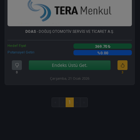
DOAS
- DOĞUŞ OTOMOTİV SERVİS VE TİCARET A.Ş.
Hedef Fiyat
369.70 ₺
Potansiyel Getiri
%0.00
Endeks Üstü Get.
0
3
Çarşamba, 21 Ocak 2026
«
‹
1
›
»