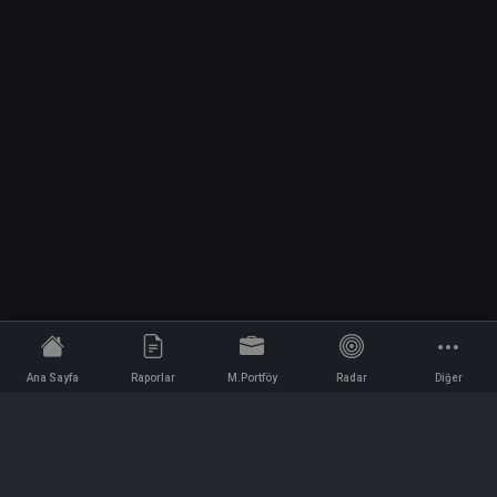
Ana Sayfa
Raporlar
M.Portföy
Radar
Diğer