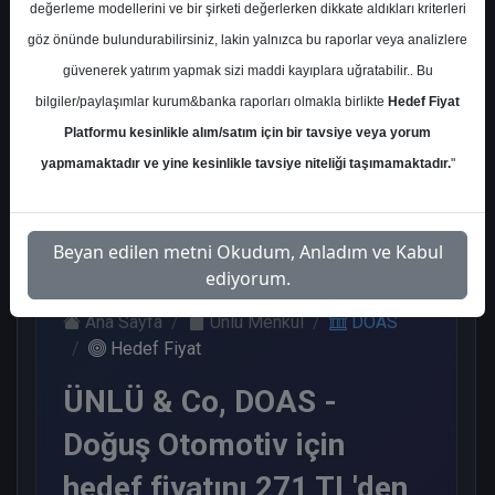
değerleme modellerini ve bir şirketi değerlerken dikkate aldıkları kriterleri
Kurum Sayısı
göz önünde bulundurabilirsiniz, lakin yalnızca bu raporlar veya analizlere
14
güvenerek yatırım yapmak sizi maddi kayıplara uğratabilir.. Bu
Al
Tut
End.
Endeks
bilgiler/paylaşımlar kurum&banka raporları olmakla birlikte
Hedef Fiyat
Paralel
Üstü Get.
Get.
Platformu kesinlikle alım/satım için bir tavsiye veya yorum
5
6
2
1
yapmamaktadır ve yine kesinlikle tavsiye niteliği taşımamaktadır.
"
Çarşamba, 25 Haziran 2025
Beyan edilen metni Okudum, Anladım ve Kabul
ediyorum.
Ana Sayfa
Ünlü Menkul
DOAS
Hedef Fiyat
ÜNLÜ & Co, DOAS -
Doğuş Otomotiv için
hedef fiyatını 271 TL'den