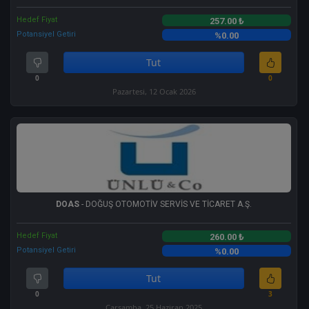
Hedef Fiyat
257.00 ₺
Potansiyel Getiri
%0.00
Tut
0
0
Pazartesi, 12 Ocak 2026
DOAS
- DOĞUŞ OTOMOTİV SERVİS VE TİCARET A.Ş.
Hedef Fiyat
260.00 ₺
Potansiyel Getiri
%0.00
Tut
0
3
Çarşamba, 25 Haziran 2025