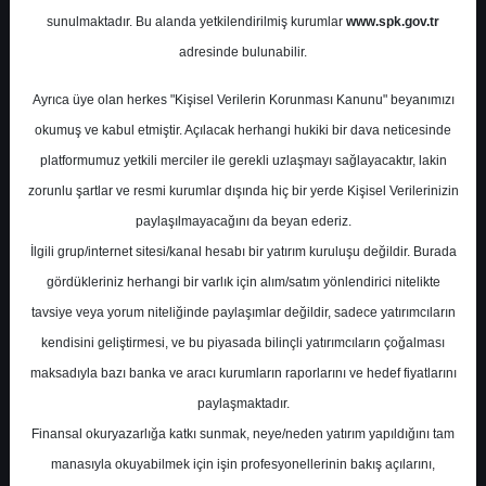
Potansiyel
%0.00
sunulmaktadır. Bu alanda yetkilendirilmiş kurumlar
www.spk.gov.tr
Getiri
adresinde bulunabilir.
Tut
0
3
Ayrıca üye olan herkes "Kişisel Verilerin Korunması Kanunu" beyanımızı
Çarşamba, 25 Haziran 2025
okumuş ve kabul etmiştir. Açılacak herhangi hukiki bir dava neticesinde
platformumuz yetkili merciler ile gerekli uzlaşmayı sağlayacaktır, lakin
zorunlu şartlar ve resmi kurumlar dışında hiç bir yerde Kişisel Verilerinizin
paylaşılmayacağını da beyan ederiz.
İlgili grup/internet sitesi/kanal hesabı bir yatırım kuruluşu değildir. Burada
gördükleriniz herhangi bir varlık için alım/satım yönlendirici nitelikte
tavsiye veya yorum niteliğinde paylaşımlar değildir, sadece yatırımcıların
En Yüksek Tahmin
305,00 ₺
kendisini geliştirmesi, ve bu piyasada bilinçli yatırımcıların çoğalması
Ortalama Fiyat Tahmini
250,76 ₺
maksadıyla bazı banka ve aracı kurumların raporlarını ve hedef fiyatlarını
En Düşük Tahmin
200,00 ₺
paylaşmaktadır.
Ortalama Getiri Potansiyeli
%29.06
Finansal okuryazarlığa katkı sunmak, neye/neden yatırım yapıldığını tam
manasıyla okuyabilmek için işin profesyonellerinin bakış açılarını,