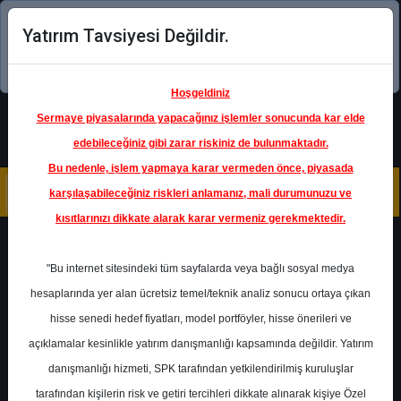
Yatırım Tavsiyesi Değildir.
Şimdi uygulamayı indirin!
Hoşgeldiniz
Sermaye piyasalarında yapacağınız işlemler sonucunda kar elde
edebileceğiniz gibi zarar riskiniz de bulunmaktadır.
Bu nedenle, işlem yapmaya karar vermeden önce, piyasada
karşılaşabileceğiniz riskleri anlamanız, mali durumunuzu ve
kısıtlarınızı dikkate alarak karar vermeniz gerekmektedir.
Geri Dön
"Bu internet sitesindeki tüm sayfalarda veya bağlı sosyal medya
hesaplarında yer alan ücretsiz temel/teknik analiz sonucu ortaya çıkan
hisse senedi hedef fiyatları, model portföyler, hisse önerileri ve
açıklamalar kesinlikle yatırım danışmanlığı kapsamında değildir. Yatırım
DOAS
- DOĞUŞ OTOMOTİV
SERVİS VE TİCARET A.Ş.
danışmanlığı hizmeti, SPK tarafından yetkilendirilmiş kuruluşlar
Hedef Fiyat
260.00 ₺
tarafından kişilerin risk ve getiri tercihleri dikkate alınarak kişiye Özel