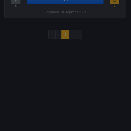
0
2
Çarşamba, 16 Ağustos 2023
«
‹
1
›
»