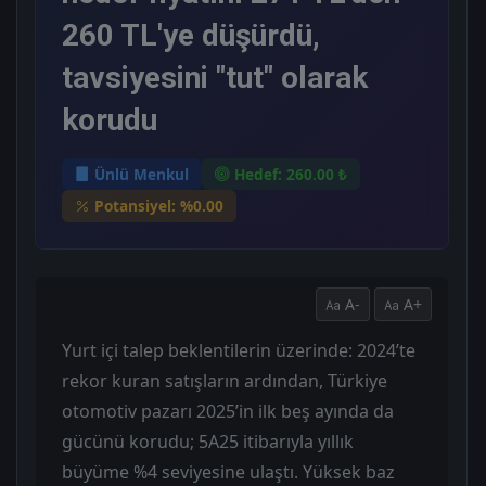
260 TL'ye düşürdü,
tavsiyesini "tut" olarak
korudu
Ünlü Menkul
Hedef: 260.00 ₺
Potansiyel: %0.00
A-
A+
Yurt içi talep beklentilerin üzerinde: 2024’te
rekor kuran satışların ardından, Türkiye
otomotiv pazarı 2025’in ilk beş ayında da
gücünü korudu; 5A25 itibarıyla yıllık
büyüme %4 seviyesine ulaştı. Yüksek baz