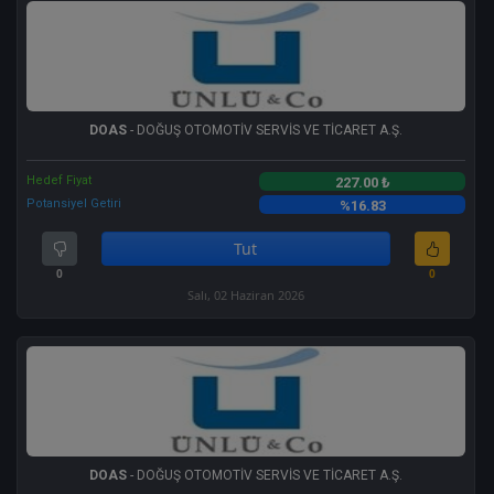
DOAS
- DOĞUŞ OTOMOTİV SERVİS VE TİCARET A.Ş.
Hedef Fiyat
227.00 ₺
Potansiyel Getiri
%16.83
Tut
0
0
Salı, 02 Haziran 2026
DOAS
- DOĞUŞ OTOMOTİV SERVİS VE TİCARET A.Ş.