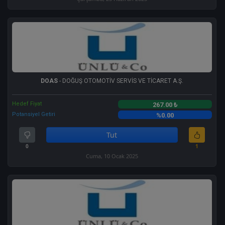
DOAS
- DOĞUŞ OTOMOTİV SERVİS VE TİCARET A.Ş.
Hedef Fiyat
267.00 ₺
Potansiyel Getiri
%0.00
Tut
0
1
Cuma, 10 Ocak 2025