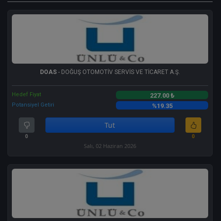
DOAS
- DOĞUŞ OTOMOTİV SERVİS VE TİCARET A.Ş.
Hedef Fiyat
227.00 ₺
Potansiyel Getiri
%19.35
Tut
0
0
Salı, 02 Haziran 2026