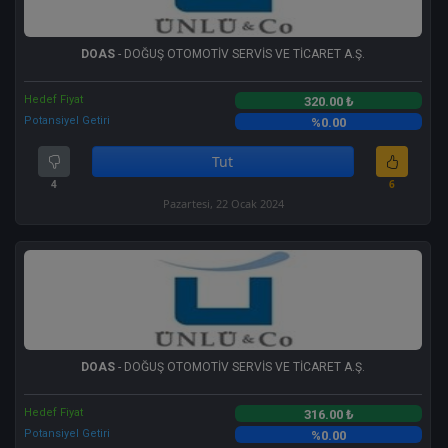
DOAS
- DOĞUŞ OTOMOTİV SERVİS VE TİCARET A.Ş.
Hedef Fiyat
320.00 ₺
Potansiyel Getiri
%0.00
Tut
4
6
Pazartesi, 22 Ocak 2024
DOAS
- DOĞUŞ OTOMOTİV SERVİS VE TİCARET A.Ş.
Hedef Fiyat
316.00 ₺
Potansiyel Getiri
%0.00