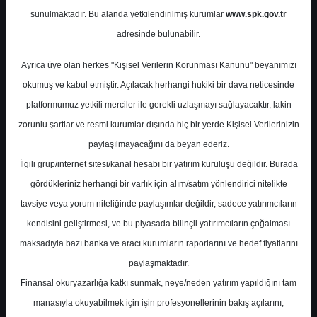
Potansiyel
%0.00
sunulmaktadır. Bu alanda yetkilendirilmiş kurumlar
www.spk.gov.tr
Getiri
adresinde bulunabilir.
Tut
4
6
Ayrıca üye olan herkes "Kişisel Verilerin Korunması Kanunu" beyanımızı
Pazartesi, 22 Ocak 2024
okumuş ve kabul etmiştir. Açılacak herhangi hukiki bir dava neticesinde
platformumuz yetkili merciler ile gerekli uzlaşmayı sağlayacaktır, lakin
zorunlu şartlar ve resmi kurumlar dışında hiç bir yerde Kişisel Verilerinizin
paylaşılmayacağını da beyan ederiz.
İlgili grup/internet sitesi/kanal hesabı bir yatırım kuruluşu değildir. Burada
gördükleriniz herhangi bir varlık için alım/satım yönlendirici nitelikte
tavsiye veya yorum niteliğinde paylaşımlar değildir, sadece yatırımcıların
En Yüksek Tahmin
305,00 ₺
kendisini geliştirmesi, ve bu piyasada bilinçli yatırımcıların çoğalması
Ortalama Fiyat Tahmini
250,76 ₺
maksadıyla bazı banka ve aracı kurumların raporlarını ve hedef fiyatlarını
En Düşük Tahmin
200,00 ₺
paylaşmaktadır.
Ortalama Getiri Potansiyeli
%31.84
Finansal okuryazarlığa katkı sunmak, neye/neden yatırım yapıldığını tam
manasıyla okuyabilmek için işin profesyonellerinin bakış açılarını,