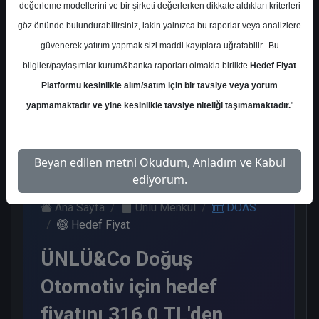
değerleme modellerini ve bir şirketi değerlerken dikkate aldıkları kriterleri
Kurum Sayısı
göz önünde bulundurabilirsiniz, lakin yalnızca bu raporlar veya analizlere
14
güvenerek yatırım yapmak sizi maddi kayıplara uğratabilir.. Bu
Al
Tut
End.
Endeks
bilgiler/paylaşımlar kurum&banka raporları olmakla birlikte
Hedef Fiyat
Paralel
Üstü Get.
Get.
Platformu kesinlikle alım/satım için bir tavsiye veya yorum
5
6
2
1
yapmamaktadır ve yine kesinlikle tavsiye niteliği taşımamaktadır.
"
Pazartesi, 22 Ocak 2024
Beyan edilen metni Okudum, Anladım ve Kabul
ediyorum.
Ana Sayfa
Ünlü Menkul
DOAS
Hedef Fiyat
ÜNLÜ&Co Doğuş
Otomotiv için hedef
fiyatını 316,0 TL'den