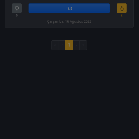
Tut
0
2
Çarşamba, 16 Ağustos 2023
«
‹
1
›
»