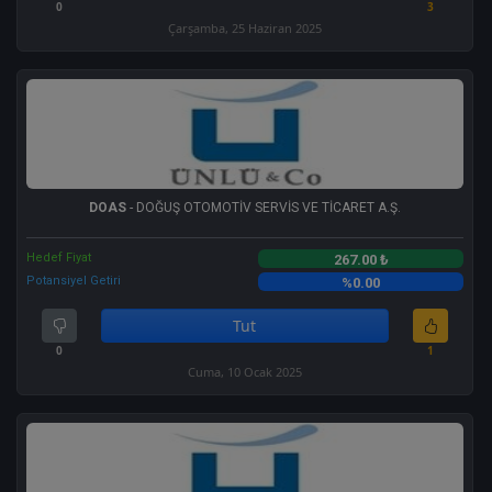
0
3
Çarşamba, 25 Haziran 2025
DOAS
- DOĞUŞ OTOMOTİV SERVİS VE TİCARET A.Ş.
Hedef Fiyat
267.00 ₺
Potansiyel Getiri
%0.00
Tut
0
1
Cuma, 10 Ocak 2025