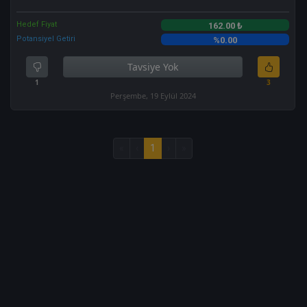
Hedef Fiyat
162.00 ₺
Potansiyel Getiri
%0.00
Tavsiye Yok
1
3
Perşembe, 19 Eylül 2024
«
‹
1
›
»