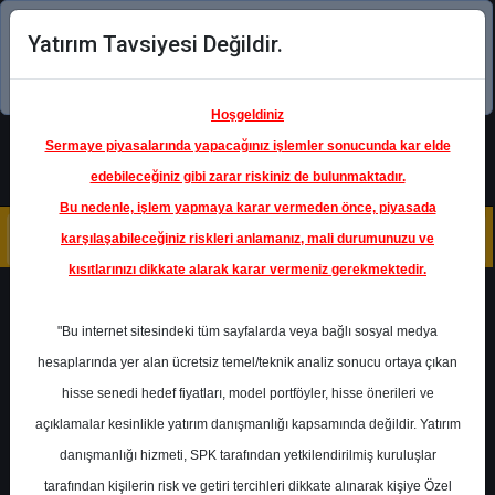
Yatırım Tavsiyesi Değildir.
Şimdi uygulamayı indirin!
Hoşgeldiniz
Sermaye piyasalarında yapacağınız işlemler sonucunda kar elde
edebileceğiniz gibi zarar riskiniz de bulunmaktadır.
Bu nedenle, işlem yapmaya karar vermeden önce, piyasada
karşılaşabileceğiniz riskleri anlamanız, mali durumunuzu ve
kısıtlarınızı dikkate alarak karar vermeniz gerekmektedir.
Geri Dön
"Bu internet sitesindeki tüm sayfalarda veya bağlı sosyal medya
hesaplarında yer alan ücretsiz temel/teknik analiz sonucu ortaya çıkan
hisse senedi hedef fiyatları, model portföyler, hisse önerileri ve
açıklamalar kesinlikle yatırım danışmanlığı kapsamında değildir. Yatırım
GARAN
- TÜRKİYE GARANTİ
BANKASI A.Ş.
danışmanlığı hizmeti, SPK tarafından yetkilendirilmiş kuruluşlar
Hedef Fiyat
162.00 ₺
tarafından kişilerin risk ve getiri tercihleri dikkate alınarak kişiye Özel