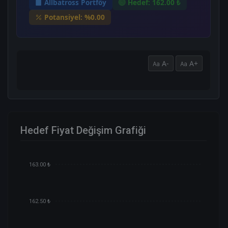
Allbatross Portföy
Hedef: 162.00 ₺
Potansiyel: %0.00
A-
A+
Hedef Fiyat Değişim Grafiği
163.00 ₺
162.50 ₺