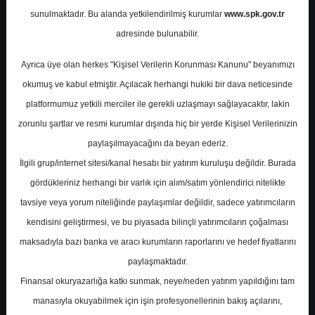
Potansiyel
%0.00
sunulmaktadır. Bu alanda yetkilendirilmiş kurumlar
www.spk.gov.tr
Getiri
adresinde bulunabilir.
Tavsiye Yok
0
0
Ayrıca üye olan herkes "Kişisel Verilerin Korunması Kanunu" beyanımızı
Perşembe, 19 Eylül 2024
okumuş ve kabul etmiştir. Açılacak herhangi hukiki bir dava neticesinde
platformumuz yetkili merciler ile gerekli uzlaşmayı sağlayacaktır, lakin
zorunlu şartlar ve resmi kurumlar dışında hiç bir yerde Kişisel Verilerinizin
paylaşılmayacağını da beyan ederiz.
İlgili grup/internet sitesi/kanal hesabı bir yatırım kuruluşu değildir. Burada
gördükleriniz herhangi bir varlık için alım/satım yönlendirici nitelikte
tavsiye veya yorum niteliğinde paylaşımlar değildir, sadece yatırımcıların
En Yüksek Tahmin
206,96 ₺
kendisini geliştirmesi, ve bu piyasada bilinçli yatırımcıların çoğalması
Ortalama Fiyat Tahmini
186,96 ₺
maksadıyla bazı banka ve aracı kurumların raporlarını ve hedef fiyatlarını
En Düşük Tahmin
143,00 ₺
paylaşmaktadır.
Ortalama Getiri Potansiyeli
%46.06
Finansal okuryazarlığa katkı sunmak, neye/neden yatırım yapıldığını tam
manasıyla okuyabilmek için işin profesyonellerinin bakış açılarını,