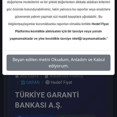
değerleme modellerini ve bir şirketi değerlerken dikkate aldıkları kriterleri
Kurum Sayısı
göz önünde bulundurabilirsiniz, lakin yalnızca bu raporlar veya analizlere
21
güvenerek yatırım yapmak sizi maddi kayıplara uğratabilir.. Bu
Al
Tut
Endeks
Tavsiye
Nötr
bilgiler/paylaşımlar kurum&banka raporları olmakla birlikte
Hedef Fiyat
Üstü
Yok
Get.
Platformu kesinlikle alım/satım için bir tavsiye veya yorum
11
1
1
1
7
yapmamaktadır ve yine kesinlikle tavsiye niteliği taşımamaktadır.
"
Perşembe, 19 Eylül 2024
Beyan edilen metni Okudum, Anladım ve Kabul
ediyorum.
Ana Sayfa
Allbatross Portföy
GARAN
Hedef Fiyat
TÜRKİYE GARANTİ
BANKASI A.Ş.