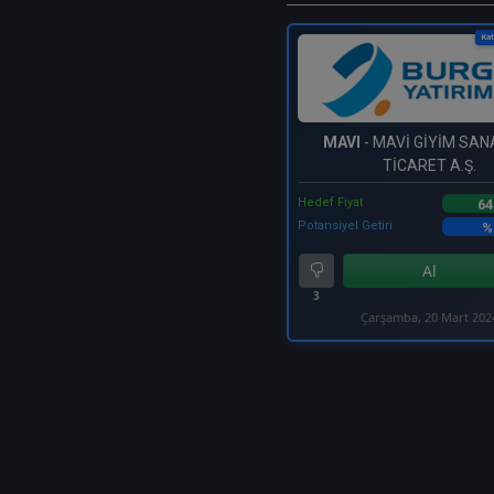
Kat
MAVI
- MAVİ GİYİM SAN
TİCARET A.Ş.
Hedef Fiyat
64
Potansiyel Getiri
%
Al
3
Çarşamba, 20 Mart 202