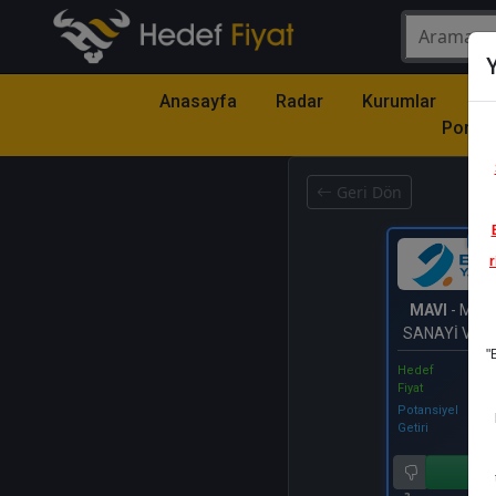
Y
Anasayfa
Radar
Kurumlar
Mo
Portfö
Geri Dön
Katıl
r
MAVI
- MAVİ
SANAYİ VE 
"
A.Ş.
Hedef
Fiyat
Potansiyel
Getiri
Al