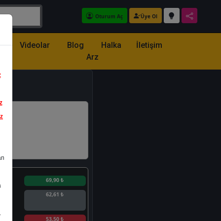
Oturum Aç
Üye Ol
z
Videolar
Blog
Halka
İletişim
Arz
z
z
iz
an
n
69,90 ₺
a
62,61 ₺
.
n
53,50 ₺