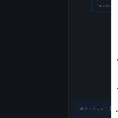
3
Perşembe, 02 O
Ana Sayfa
B
u