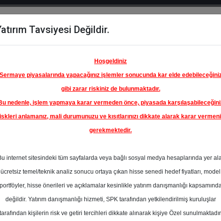
atırım Tavsiyesi Değildir.
del
Hisse
Öne
Raporlar
Partnerlerimi
y
Karşılaştır
Çıkanlar
Hoşgeldiniz
Sermaye piyasalarında yapacağınız işlemler sonucunda kar elde edebileceğini
gibi zarar riskiniz de bulunmaktadır.
Bu nedenle, işlem yapmaya karar vermeden önce, piyasada karşılaşabileceğini
ım Endeksinde
iskleri anlamanız, mali durumunuzu ve kısıtlarınızı dikkate alarak karar vermen
gerekmektedir.
 GİYİM
TİCARET
Bu internet sitesindeki tüm sayfalarda veya bağlı sosyal medya hesaplarında yer al
64.15 ₺
ücretsiz temel/teknik analiz sonucu ortaya çıkan hisse senedi hedef fiyatları, model
En Yüksek Tahmi
%0.00
portföyler, hisse önerileri ve açıklamalar kesinlikle yatırım danışmanlığı kapsamınd
Ortalama Fiyat
değildir. Yatırım danışmanlığı hizmeti, SPK tarafından yetkilendirilmiş kuruluşlar
Tahmini
tarafından kişilerin risk ve getiri tercihleri dikkate alınarak kişiye Özel sunulmaktadır
En Düşük Tahmi