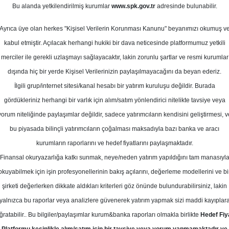
7
Bu alanda yetkilendirilmiş kurumlar
www.spk.gov.tr
adresinde bulunabilir.
cak 2025
Ortalama Getiri
Potansiyeli
Ayrıca üye olan herkes "Kişisel Verilerin Korunması Kanunu" beyanımızı okumuş v
kabul etmiştir. Açılacak herhangi hukiki bir dava neticesinde platformumuz yetkili
merciler ile gerekli uzlaşmayı sağlayacaktır, lakin zorunlu şartlar ve resmi kurumlar
Al
Tut
dışında hiç bir yerde Kişisel Verilerinizin paylaşılmayacağını da beyan ederiz.
İlgili grup/internet sitesi/kanal hesabı bir yatırım kuruluşu değildir. Burada
9
1
Kurum Sayısı
gördükleriniz herhangi bir varlık için alım/satım yönlendirici nitelikte tavsiye veya
15
T
yorum niteliğinde paylaşımlar değildir, sadece yatırımcıların kendisini geliştirmesi, v
bu piyasada bilinçli yatırımcıların çoğalması maksadıyla bazı banka ve aracı
kurumların raporlarını ve hedef fiyatlarını paylaşmaktadır.
Finansal okuryazarlığa katkı sunmak, neye/neden yatırım yapıldığını tam manasıyl
okuyabilmek için işin profesyonellerinin bakış açılarını, değerleme modellerini ve bi
Perşembe, 02 Ocak 2025
şirketi değerlerken dikkate aldıkları kriterleri göz önünde bulundurabilirsiniz, lakin
yalnızca bu raporlar veya analizlere güvenerek yatırım yapmak sizi maddi kayıplar
urgan Yatırım
MAVI
Hedef Fiyat
ğratabilir.. Bu bilgiler/paylaşımlar kurum&banka raporları olmakla birlikte
Hedef Fiy