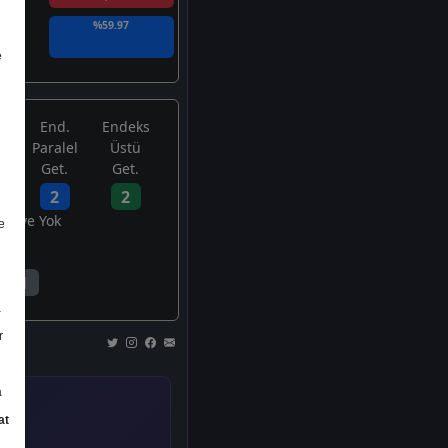
%59.97
e
End.
Endeks
Paralel
Üstü
Get.
Get.
2
2
avsiye Yok
e
1
a
r
a
at