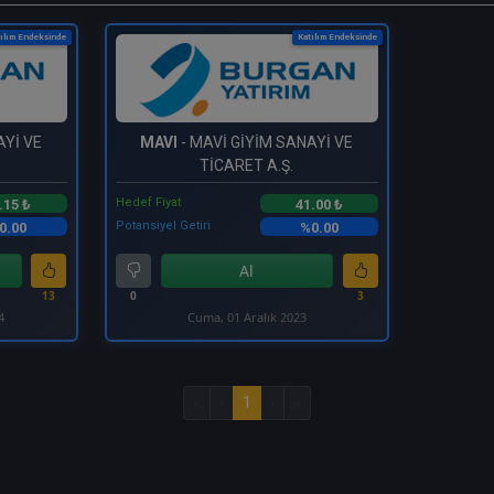
ılım Endeksinde
Katılım Endeksinde
AYİ VE
MAVI
- MAVİ GİYİM SANAYİ VE
TİCARET A.Ş.
Hedef Fiyat
.15 ₺
41.00 ₺
Potansiyel Getiri
0.00
%0.00
Al
13
0
3
4
Cuma, 01 Aralık 2023
«
‹
1
›
»