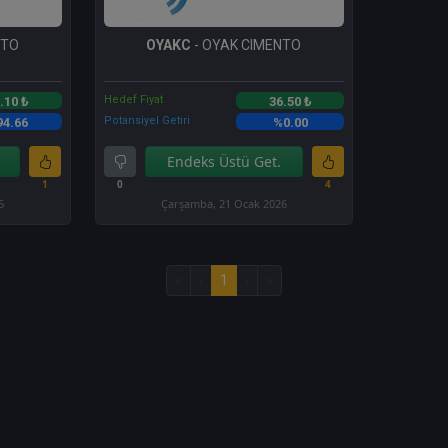
NTO
OYAKC
- OYAK CIMENTO
Hedef Fiyat
.10 ₺
36.50 ₺
Potansiyel Getiri
94.66
%0.00
Endeks Üstü Get.
1
0
4
6
Çarşamba, 21 Ocak 2026
«
‹
1
›
»