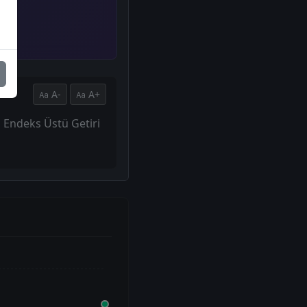
A-
A+
ni Endeks Üstü Getiri