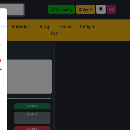
Oturum Aç
Üye Ol
z
Videolar
Blog
Halka
İletişim
Arz
z
z
iz
an
n
38,92 ₺
a
34,01 ₺
.
n
31,59 ₺