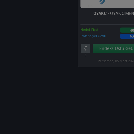
OYAKC
- OYAK CIME
Hedef Fiyat
40
Potansiyel Getiri
%
Endeks Üstü Get.
0
Perşembe, 05 Mart 202