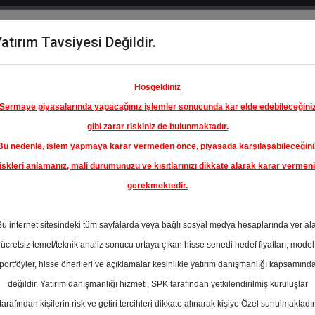
atırım Tavsiyesi Değildir.
del
Hisse
Öne
Raporlar
Partnerlerimi
y
Karşılaştır
Çıkanlar
Hoşgeldiniz
Sermaye piyasalarında yapacağınız işlemler sonucunda kar elde edebileceğini
gibi zarar riskiniz de bulunmaktadır.
Bu nedenle, işlem yapmaya karar vermeden önce, piyasada karşılaşabileceğini
iskleri anlamanız, mali durumunuzu ve kısıtlarınızı dikkate alarak karar vermen
gerekmektedir.
OYAK
TO
Bu internet sitesindeki tüm sayfalarda veya bağlı sosyal medya hesaplarında yer al
40.10 ₺
ücretsiz temel/teknik analiz sonucu ortaya çıkan hisse senedi hedef fiyatları, model
%94.66
En Yüksek Tahmi
portföyler, hisse önerileri ve açıklamalar kesinlikle yatırım danışmanlığı kapsamınd
Ortalama Fiyat
değildir. Yatırım danışmanlığı hizmeti, SPK tarafından yetkilendirilmiş kuruluşlar
s
Tahmini
t.
tarafından kişilerin risk ve getiri tercihleri dikkate alınarak kişiye Özel sunulmaktadır
1
En Düşük Tahmi