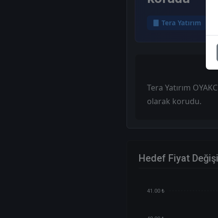
Tera Yatırım
Tera Yatırım OYAKC i
olarak korudu.
Hedef Fiyat Değiş
41.00 ₺