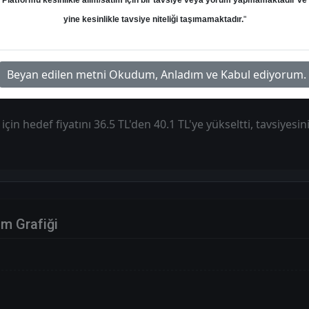
Platformu kesinlikle alım/satım için bir tavsiye veya yorum yapmamaktadır ve
yine kesinlikle tavsiye niteliği taşımamaktadır.
"
Hedef: 40.10 ₺
Potansiyel: %94.66
Beyan edilen metni Okudum, Anladım ve Kabul ediyorum.
çin hedef fiyatını 36.5 TL'den 40.1 TL'ye yükseltti, tavsiyesi
im Grafiği