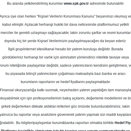
art 2026
Bu alanda yetkilendirilmiş kurumlar
www.spk.gov.tr
adresinde bulunabilir.
Ortalama Getiri
Potansiyeli
Ayrıca üye olan herkes "Kişisel Verilerin Korunması Kanunu" beyanımızı okumuş v
kabul etmiştir. Açılacak herhangi hukiki bir dava neticesinde platformumuz yetkili
merciler ile gerekli uzlaşmayı sağlayacaktır, lakin zorunlu şartlar ve resmi kurumlar
Al
dışında hiç bir yerde Kişisel Verilerinizin paylaşılmayacağını da beyan ederiz.
Kurum Sayısı
Ü
İlgili grup/internet sitesi/kanal hesabı bir yatırım kuruluşu değildir. Burada
7
4
gördükleriniz herhangi bir varlık için alım/satım yönlendirici nitelikte tavsiye veya
yorum niteliğinde paylaşımlar değildir, sadece yatırımcıların kendisini geliştirmesi, v
Perşembe, 05 Mart 2026
bu piyasada bilinçli yatırımcıların çoğalması maksadıyla bazı banka ve aracı
kurumların raporlarını ve hedef fiyatlarını paylaşmaktadır.
Finansal okuryazarlığa katkı sunmak, neye/neden yatırım yapıldığını tam manasıyl
era Yatırım
OYAKC
Hedef Fiyat
okuyabilmek için işin profesyonellerinin bakış açılarını, değerleme modellerini ve bi
m OYAKC için hedef fiyatını 36.5 TL
şirketi değerlerken dikkate aldıkları kriterleri göz önünde bulundurabilirsiniz, lakin
yalnızca bu raporlar veya analizlere güvenerek yatırım yapmak sizi maddi kayıplar
ltti, tavsiyesini Endeks Üstü Getiri 
ğratabilir.. Bu bilgiler/paylaşımlar kurum&banka raporları olmakla birlikte
Hedef Fiy