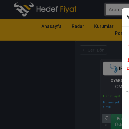
Y
Anasayfa
Radar
Kurumlar
Mo
Portfö
Geri Dön
r
OYAKC
- 
CIMEN
"
Hedef Fiyat
Potansiyel
Getiri
Endek
Üstü Ge
0