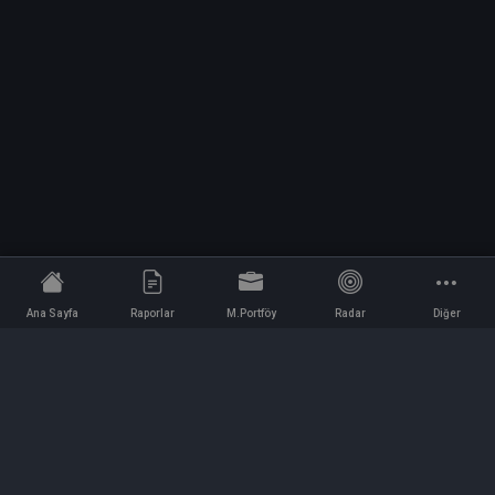
Ana Sayfa
Raporlar
M.Portföy
Radar
Diğer