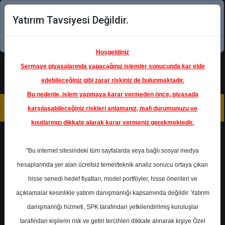
Yatırım Tavsiyesi Değildir.
Şimdi uygulamayı indirin!
Hoşgeldiniz
Sermaye piyasalarında yapacağınız işlemler sonucunda kar elde
edebileceğiniz gibi zarar riskiniz de bulunmaktadır.
Bu nedenle, işlem yapmaya karar vermeden önce, piyasada
karşılaşabileceğiniz riskleri anlamanız, mali durumunuzu ve
kısıtlarınızı dikkate alarak karar vermeniz gerekmektedir.
Geri Dön
"Bu internet sitesindeki tüm sayfalarda veya bağlı sosyal medya
Katılım Endeksinde
hesaplarında yer alan ücretsiz temel/teknik analiz sonucu ortaya çıkan
hisse senedi hedef fiyatları, model portföyler, hisse önerileri ve
açıklamalar kesinlikle yatırım danışmanlığı kapsamında değildir. Yatırım
PETKM
- PETKİM PETROKİMYA
HOLDİNG A.Ş.
danışmanlığı hizmeti, SPK tarafından yetkilendirilmiş kuruluşlar
Hedef Fiyat
15.00 ₺
tarafından kişilerin risk ve getiri tercihleri dikkate alınarak kişiye Özel