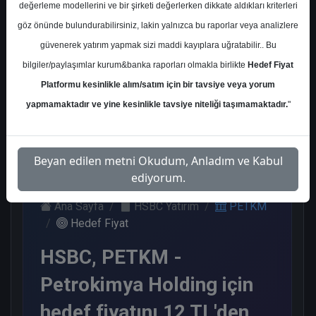
değerleme modellerini ve bir şirketi değerlerken dikkate aldıkları kriterleri
Kurum Sayısı
göz önünde bulundurabilirsiniz, lakin yalnızca bu raporlar veya analizlere
10
güvenerek yatırım yapmak sizi maddi kayıplara uğratabilir.. Bu
Sat
Tut
End.
Endeks
Nötr
bilgiler/paylaşımlar kurum&banka raporları olmakla birlikte
Hedef Fiyat
Paralel
Altı
Platformu kesinlikle alım/satım için bir tavsiye veya yorum
Get.
Get.
3
3
2
1
1
yapmamaktadır ve yine kesinlikle tavsiye niteliği taşımamaktadır.
"
Çarşamba, 17 Haziran 2026
Beyan edilen metni Okudum, Anladım ve Kabul
ediyorum.
Ana Sayfa
HSBC Yatırım
PETKM
Hedef Fiyat
HSBC, PETKM -
Petrokimya Holding için
hedef fiyatını 12 TL'den