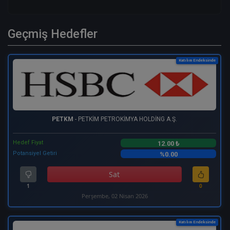
Geçmiş Hedefler
Katılım Endeksinde
PETKM
- PETKİM PETROKİMYA HOLDİNG A.Ş.
Hedef Fiyat
12.00 ₺
Potansiyel Getiri
%0.00
Sat
1
0
Perşembe, 02 Nisan 2026
Katılım Endeksinde