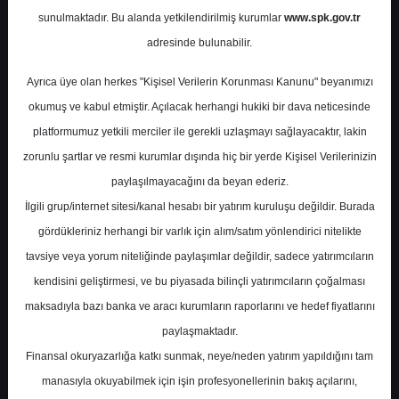
Potansiyel
%-19.01
sunulmaktadır. Bu alanda yetkilendirilmiş kurumlar
www.spk.gov.tr
Getiri
adresinde bulunabilir.
Sat
0
0
Ayrıca üye olan herkes "Kişisel Verilerin Korunması Kanunu" beyanımızı
Çarşamba, 17 Haziran 2026
okumuş ve kabul etmiştir. Açılacak herhangi hukiki bir dava neticesinde
platformumuz yetkili merciler ile gerekli uzlaşmayı sağlayacaktır, lakin
zorunlu şartlar ve resmi kurumlar dışında hiç bir yerde Kişisel Verilerinizin
paylaşılmayacağını da beyan ederiz.
İlgili grup/internet sitesi/kanal hesabı bir yatırım kuruluşu değildir. Burada
gördükleriniz herhangi bir varlık için alım/satım yönlendirici nitelikte
tavsiye veya yorum niteliğinde paylaşımlar değildir, sadece yatırımcıların
En Yüksek Tahmin
26,00 ₺
kendisini geliştirmesi, ve bu piyasada bilinçli yatırımcıların çoğalması
Ortalama Fiyat Tahmini
20,31 ₺
maksadıyla bazı banka ve aracı kurumların raporlarını ve hedef fiyatlarını
En Düşük Tahmin
15,00 ₺
paylaşmaktadır.
Ortalama Getiri Potansiyeli
%9.69
Finansal okuryazarlığa katkı sunmak, neye/neden yatırım yapıldığını tam
manasıyla okuyabilmek için işin profesyonellerinin bakış açılarını,