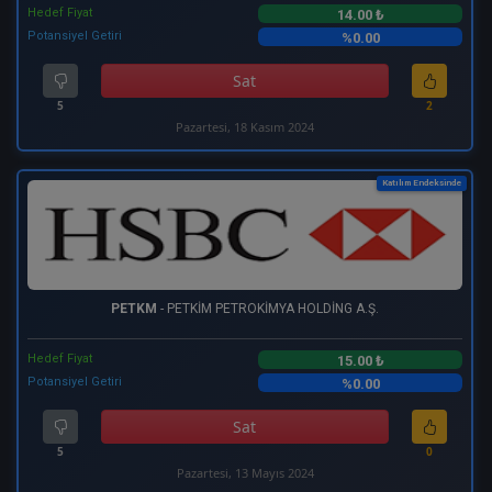
Hedef Fiyat
14.00 ₺
Potansiyel Getiri
%0.00
Sat
5
2
Pazartesi, 18 Kasım 2024
Katılım Endeksinde
PETKM
- PETKİM PETROKİMYA HOLDİNG A.Ş.
Hedef Fiyat
15.00 ₺
Potansiyel Getiri
%0.00
Sat
5
0
Pazartesi, 13 Mayıs 2024