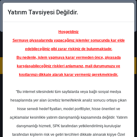
Yatırım Tavsiyesi Değildir.
Şimdi uygulamayı indirin!
Hoşgeldiniz
Sermaye piyasalarında yapacağınız işlemler sonucunda kar elde
edebileceğiniz gibi zarar riskiniz de bulunmaktadır.
Bu nedenle, işlem yapmaya karar vermeden önce, piyasada
karşılaşabileceğiniz riskleri anlamanız, mali durumunuzu ve
kısıtlarınızı dikkate alarak karar vermeniz gerekmektedir.
Geri Dön
"Bu internet sitesindeki tüm sayfalarda veya bağlı sosyal medya
Katılım Endeksinde
hesaplarında yer alan ücretsiz temel/teknik analiz sonucu ortaya çıkan
hisse senedi hedef fiyatları, model portföyler, hisse önerileri ve
açıklamalar kesinlikle yatırım danışmanlığı kapsamında değildir. Yatırım
PETKM
- PETKİM PETROKİMYA
HOLDİNG A.Ş.
danışmanlığı hizmeti, SPK tarafından yetkilendirilmiş kuruluşlar
Hedef Fiyat
30.00 ₺
tarafından kişilerin risk ve getiri tercihleri dikkate alınarak kişiye Özel