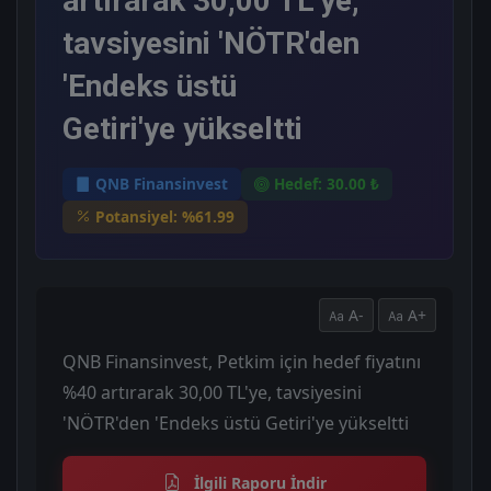
artırarak 30,00 TL'ye,
tavsiyesini 'NÖTR'den
'Endeks üstü
Getiri'ye yükseltti
QNB Finansinvest
Hedef: 30.00 ₺
Potansiyel: %61.99
A-
A+
QNB Finansinvest, Petkim için hedef fiyatını
%40 artırarak 30,00 TL'ye, tavsiyesini
'NÖTR'den 'Endeks üstü Getiri'ye yükseltti
İlgili Raporu İndir