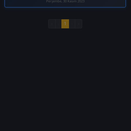
Perşembe, 30 Kasım 2023
«
‹
1
›
»