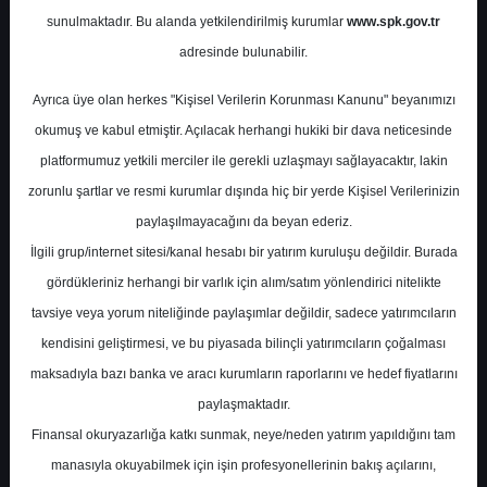
Potansiyel
%61.99
sunulmaktadır. Bu alanda yetkilendirilmiş kurumlar
www.spk.gov.tr
Getiri
adresinde bulunabilir.
Endeks Üstü
Get.
0
4
Ayrıca üye olan herkes "Kişisel Verilerin Korunması Kanunu" beyanımızı
Perşembe, 30 Kasım 2023
okumuş ve kabul etmiştir. Açılacak herhangi hukiki bir dava neticesinde
platformumuz yetkili merciler ile gerekli uzlaşmayı sağlayacaktır, lakin
zorunlu şartlar ve resmi kurumlar dışında hiç bir yerde Kişisel Verilerinizin
paylaşılmayacağını da beyan ederiz.
İlgili grup/internet sitesi/kanal hesabı bir yatırım kuruluşu değildir. Burada
gördükleriniz herhangi bir varlık için alım/satım yönlendirici nitelikte
tavsiye veya yorum niteliğinde paylaşımlar değildir, sadece yatırımcıların
En Yüksek Tahmin
26,00 ₺
kendisini geliştirmesi, ve bu piyasada bilinçli yatırımcıların çoğalması
Ortalama Fiyat Tahmini
20,31 ₺
maksadıyla bazı banka ve aracı kurumların raporlarını ve hedef fiyatlarını
En Düşük Tahmin
15,00 ₺
paylaşmaktadır.
Ortalama Getiri Potansiyeli
Finansal okuryazarlığa katkı sunmak, neye/neden yatırım yapıldığını tam
%9.69
manasıyla okuyabilmek için işin profesyonellerinin bakış açılarını,