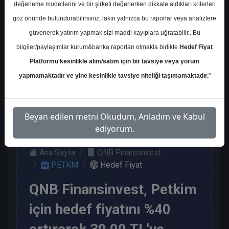
değerleme modellerini ve bir şirketi değerlerken dikkate aldıkları kriterleri
Kurum Sayısı
göz önünde bulundurabilirsiniz, lakin yalnızca bu raporlar veya analizlere
10
güvenerek yatırım yapmak sizi maddi kayıplara uğratabilir.. Bu
Sat
Tut
End.
Endeks
Nötr
bilgiler/paylaşımlar kurum&banka raporları olmakla birlikte
Hedef Fiyat
Paralel
Altı
Platformu kesinlikle alım/satım için bir tavsiye veya yorum
Get.
Get.
3
3
2
yapmamaktadır ve yine kesinlikle tavsiye niteliği taşımamaktadır.
"
1
1
Perşembe, 30 Kasım 2023
Beyan edilen metni Okudum, Anladım ve Kabul
ediyorum.
Ana Sayfa
QNB Finansinvest
PETKM
Hedef Fiyat
QNB Finansinvest, Petkim
için hedef fiyatını %40