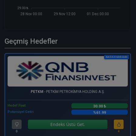
29.00 ₺
28 Nov 00:00
29 Nov 12:00
01 Dec 00:00
Geçmiş Hedefler
Katılım Endeksinde
PETKM
- PETKİM PETROKİMYA HOLDİNG A.Ş.
Hedef Fiyat
30.00 ₺
Potansiyel Getiri
%61.99
Endeks Üstü Get.
0
4