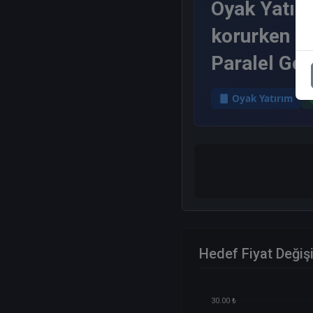
Oyak Yatırı
korurken ta
Paralel Geti
Oyak Yatırım
Hedef Fiyat Değiş
30.00 ₺