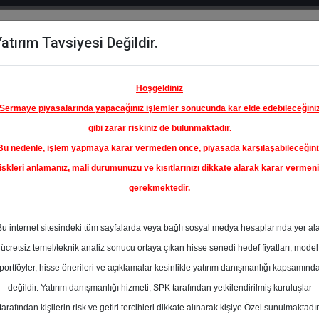
atırım Tavsiyesi Değildir.
del
Hisse
Öne
Raporlar
Partnerlerimi
y
Karşılaştır
Çıkanlar
Hoşgeldiniz
Sermaye piyasalarında yapacağınız işlemler sonucunda kar elde edebileceğini
gibi zarar riskiniz de bulunmaktadır.
Bu nedenle, işlem yapmaya karar vermeden önce, piyasada karşılaşabileceğini
ım Endeksinde
iskleri anlamanız, mali durumunuzu ve kısıtlarınızı dikkate alarak karar vermen
gerekmektedir.
ETKİM
MYA
Bu internet sitesindeki tüm sayfalarda veya bağlı sosyal medya hesaplarında yer al
A.Ş.
25.87 ₺
ücretsiz temel/teknik analiz sonucu ortaya çıkan hisse senedi hedef fiyatları, model
En Yüksek Tahmi
%35.73
portföyler, hisse önerileri ve açıklamalar kesinlikle yatırım danışmanlığı kapsamınd
Ortalama Fiyat
değildir. Yatırım danışmanlığı hizmeti, SPK tarafından yetkilendirilmiş kuruluşlar
Tahmini
tarafından kişilerin risk ve getiri tercihleri dikkate alınarak kişiye Özel sunulmaktadır
En Düşük Tahmi
l