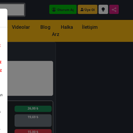
Oturum Aç
Üye Ol
z
Videolar
Blog
Halka
İletişim
Arz
z
z
iz
an
n
26,00 ₺
a
19,69 ₺
.
n
15,00 ₺