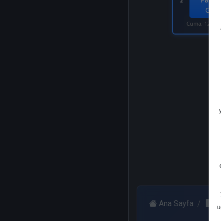
2
Get.
Cuma, 12 Oca
Ana Sayfa
O
u