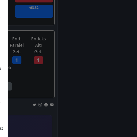
%3.32
e
End.
Endeks
Paralel
Altı
Get.
Get.
1
1
Nötr
e
1
a
r
a
at