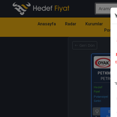
Y
Anasayfa
Radar
Kurumlar
Mo
Portfö
Geri Dön
Katıl
r
PETKM
- P
PETROKİ
"
HOLDİNG 
Hedef
Fiyat
Potansiyel
Getiri
End.
Parale