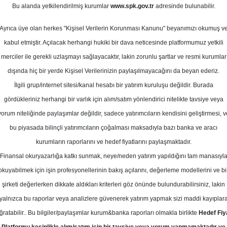
7
Bu alanda yetkilendirilmiş kurumlar
www.spk.gov.tr
adresinde bulunabilir.
Ortalama Getiri
Potansiyeli
k 2024
Ayrıca üye olan herkes "Kişisel Verilerin Korunması Kanunu" beyanımızı okumuş v
kabul etmiştir. Açılacak herhangi hukiki bir dava neticesinde platformumuz yetkili
merciler ile gerekli uzlaşmayı sağlayacaktır, lakin zorunlu şartlar ve resmi kurumlar
Sat
Tut
dışında hiç bir yerde Kişisel Verilerinizin paylaşılmayacağını da beyan ederiz.
İlgili grup/internet sitesi/kanal hesabı bir yatırım kuruluşu değildir. Burada
3
2
Kurum Sayısı
gördükleriniz herhangi bir varlık için alım/satım yönlendirici nitelikte tavsiye veya
8
yorum niteliğinde paylaşımlar değildir, sadece yatırımcıların kendisini geliştirmesi, v
bu piyasada bilinçli yatırımcıların çoğalması maksadıyla bazı banka ve aracı
kurumların raporlarını ve hedef fiyatlarını paylaşmaktadır.
Finansal okuryazarlığa katkı sunmak, neye/neden yatırım yapıldığını tam manasıyl
okuyabilmek için işin profesyonellerinin bakış açılarını, değerleme modellerini ve bi
Cuma, 12 Ocak 2024
şirketi değerlerken dikkate aldıkları kriterleri göz önünde bulundurabilirsiniz, lakin
yalnızca bu raporlar veya analizlere güvenerek yatırım yapmak sizi maddi kayıplar
yak Yatırım
PETKM
Hedef Fiyat
ğratabilir.. Bu bilgiler/paylaşımlar kurum&banka raporları olmakla birlikte
Hedef Fiy