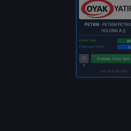
PETKM
- PETKİM PETR
HOLDİNG A.Ş.
Hedef Fiyat
25
Potansiyel Getiri
%
Endeks Üstü Get.
0
Salı, 02 Ocak 2024