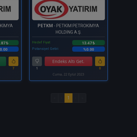
OKİMYA
PETKM
- PETKİM PETROKİMYA
HOLDİNG A.Ş.
Hedef Fiyat
.87 ₺
13.47 ₺
Potansiyel Getiri
0.00
%0.00
Endeks Altı Get.
7
1
0
Cuma, 22 Eylül 2023
«
‹
1
›
»