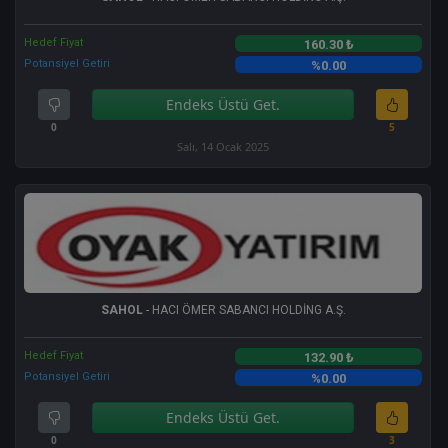
Hedef Fiyat
160.30 ₺
Potansiyel Getiri
%0.00
Endeks Üstü Get.
0
5
Salı, 14 Ocak 2025
SAHOL
- HACI ÖMER SABANCI HOLDİNG A.Ş.
Hedef Fiyat
132.90 ₺
Potansiyel Getiri
%0.00
Endeks Üstü Get.
0
3