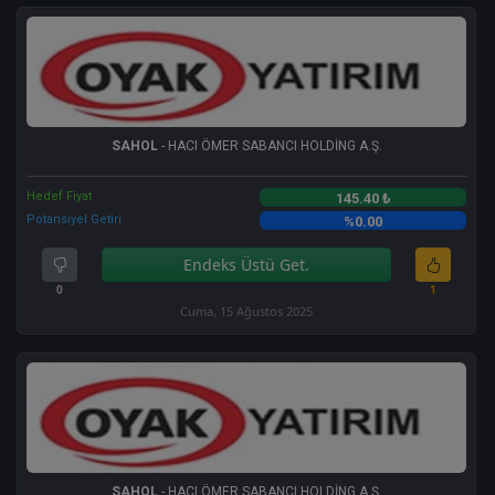
SAHOL
- HACI ÖMER SABANCI HOLDİNG A.Ş.
Hedef Fiyat
145.40 ₺
Potansiyel Getiri
%0.00
Endeks Üstü Get.
0
1
Cuma, 15 Ağustos 2025
SAHOL
- HACI ÖMER SABANCI HOLDİNG A.Ş.