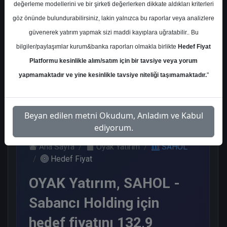
değerleme modellerini ve bir şirketi değerlerken dikkate aldıkları kriterleri
Kurum Sayısı
göz önünde bulundurabilirsiniz, lakin yalnızca bu raporlar veya analizlere
8
güvenerek yatırım yapmak sizi maddi kayıplara uğratabilir.. Bu
Al
Endeks Üstü Get.
bilgiler/paylaşımlar kurum&banka raporları olmakla birlikte
Hedef Fiyat
Platformu kesinlikle alım/satım için bir tavsiye veya yorum
5
3
yapmamaktadır ve yine kesinlikle tavsiye niteliği taşımamaktadır.
"
Salı, 14 Ocak 2025
Beyan edilen metni Okudum, Anladım ve Kabul
ediyorum.
Ana Sayfa
Oyak Yatırım
SAHOL
Hedef Fiyat
OYAK Yatırım, SAHOL -
Sabancı Holding için
hedef fiyatını 132,9