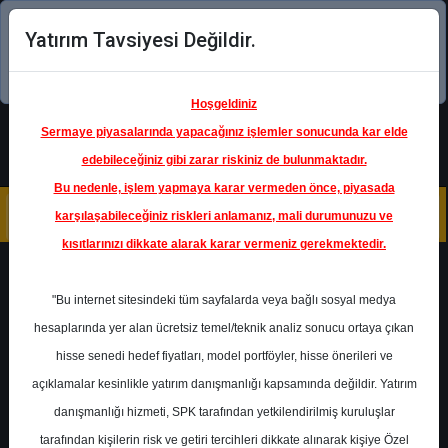
Yatırım Tavsiyesi Değildir.
Şimdi uygulamayı indirin!
Hoşgeldiniz
Sermaye piyasalarında yapacağınız işlemler sonucunda kar elde
edebileceğiniz gibi zarar riskiniz de bulunmaktadır.
Bu nedenle, işlem yapmaya karar vermeden önce, piyasada
karşılaşabileceğiniz riskleri anlamanız, mali durumunuzu ve
kısıtlarınızı dikkate alarak karar vermeniz gerekmektedir.
Geri Dön
"Bu internet sitesindeki tüm sayfalarda veya bağlı sosyal medya
hesaplarında yer alan ücretsiz temel/teknik analiz sonucu ortaya çıkan
hisse senedi hedef fiyatları, model portföyler, hisse önerileri ve
açıklamalar kesinlikle yatırım danışmanlığı kapsamında değildir. Yatırım
SAHOL
- HACI ÖMER SABANCI
HOLDİNG A.Ş.
danışmanlığı hizmeti, SPK tarafından yetkilendirilmiş kuruluşlar
Hedef Fiyat
160.30 ₺
tarafından kişilerin risk ve getiri tercihleri dikkate alınarak kişiye Özel