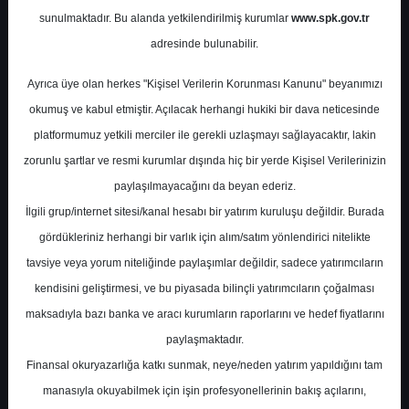
Potansiyel
%0.00
sunulmaktadır. Bu alanda yetkilendirilmiş kurumlar
www.spk.gov.tr
Getiri
adresinde bulunabilir.
Endeks Üstü
Get.
0
5
Ayrıca üye olan herkes "Kişisel Verilerin Korunması Kanunu" beyanımızı
Salı, 14 Ocak 2025
okumuş ve kabul etmiştir. Açılacak herhangi hukiki bir dava neticesinde
platformumuz yetkili merciler ile gerekli uzlaşmayı sağlayacaktır, lakin
zorunlu şartlar ve resmi kurumlar dışında hiç bir yerde Kişisel Verilerinizin
paylaşılmayacağını da beyan ederiz.
İlgili grup/internet sitesi/kanal hesabı bir yatırım kuruluşu değildir. Burada
gördükleriniz herhangi bir varlık için alım/satım yönlendirici nitelikte
tavsiye veya yorum niteliğinde paylaşımlar değildir, sadece yatırımcıların
En Yüksek Tahmin
183,00 ₺
kendisini geliştirmesi, ve bu piyasada bilinçli yatırımcıların çoğalması
Ortalama Fiyat Tahmini
161,43 ₺
maksadıyla bazı banka ve aracı kurumların raporlarını ve hedef fiyatlarını
En Düşük Tahmin
137,53 ₺
paylaşmaktadır.
Ortalama Getiri Potansiyeli
%83.33
Finansal okuryazarlığa katkı sunmak, neye/neden yatırım yapıldığını tam
manasıyla okuyabilmek için işin profesyonellerinin bakış açılarını,