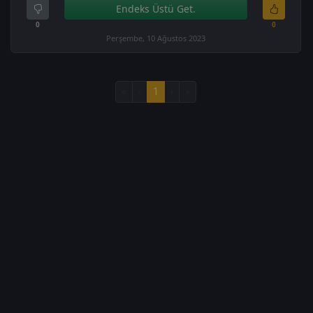
Endeks Üstü Get.
0
0
Perşembe, 10 Ağustos 2023
«
‹
1
›
»