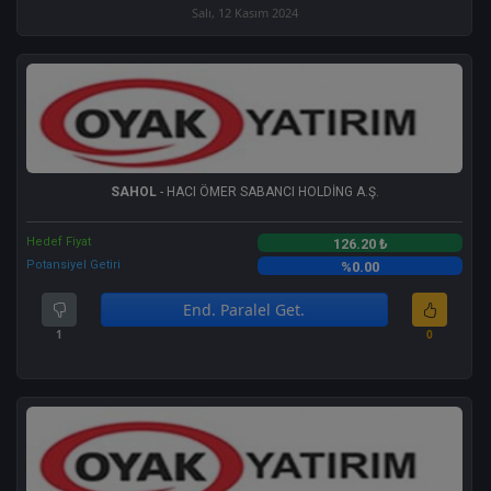
Salı, 12 Kasım 2024
SAHOL
- HACI ÖMER SABANCI HOLDİNG A.Ş.
Hedef Fiyat
126.20 ₺
Potansiyel Getiri
%0.00
End. Paralel Get.
1
0