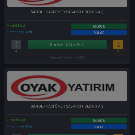
SAHOL
- HACI ÖMER SABANCI HOLDİNG A.Ş.
Hedef Fiyat
95.00 ₺
Potansiyel Getiri
%0.00
Endeks Üstü Get.
0
2
Cuma, 17 Kasım 2023
SAHOL
- HACI ÖMER SABANCI HOLDİNG A.Ş.
Hedef Fiyat
84.00 ₺
Potansiyel Getiri
%0.00