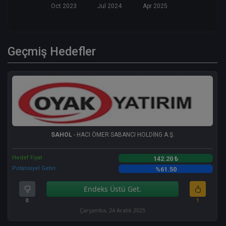
Oct 2023
Jul 2024
Apr 2025
Geçmiş Hedefler
SAHOL
- HACI ÖMER SABANCI HOLDİNG A.Ş.
Hedef Fiyat
142.20 ₺
Potansiyel Getiri
%61.50
Endeks Üstü Get.
0
1
Çarşamba, 24 Aralık 2025