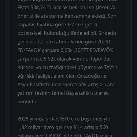
Fiyatı 538,74 TL olarak belirledi ve şirketi AL
önerisi ile araştırma kapsamına ekledi. Son
kapanış fiyatına göre %72,67 getiri
potansiyeli bulunduğu ifade edildi. Şirketin
gelecek dönem tahminlerine göre 2026T
FD/FAVÖK çarpanı 6,05x, 2027T FD/FAVÖK
çarpanı ise 5,62x olarak verildi. Raporda,
küresel yolcu trafiğindeki büyüme ve TAV’ın
ağırlıklı faaliyet alanı olan Ortadoğu ile
Asya-Pasifik’te beklenen trafik artışları ana
yatırım tezinin temel dayanakları olarak
sunuldu.
2025 yılında şirket %10 ciro büyümesiyle
1,82 milyar avro gelir ve %14 artışla 560
milyon avro FAVÖK elde etti. FAVÖK marjı