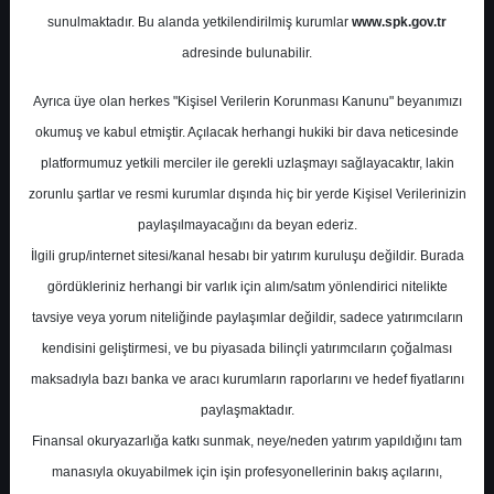
Potansiyel
%96.98
sunulmaktadır. Bu alanda yetkilendirilmiş kurumlar
www.spk.gov.tr
Getiri
adresinde bulunabilir.
Al
0
0
Ayrıca üye olan herkes "Kişisel Verilerin Korunması Kanunu" beyanımızı
Salı, 21 Nisan 2026
okumuş ve kabul etmiştir. Açılacak herhangi hukiki bir dava neticesinde
platformumuz yetkili merciler ile gerekli uzlaşmayı sağlayacaktır, lakin
zorunlu şartlar ve resmi kurumlar dışında hiç bir yerde Kişisel Verilerinizin
paylaşılmayacağını da beyan ederiz.
İlgili grup/internet sitesi/kanal hesabı bir yatırım kuruluşu değildir. Burada
gördükleriniz herhangi bir varlık için alım/satım yönlendirici nitelikte
tavsiye veya yorum niteliğinde paylaşımlar değildir, sadece yatırımcıların
En Yüksek Tahmin
510,00 ₺
kendisini geliştirmesi, ve bu piyasada bilinçli yatırımcıların çoğalması
Ortalama Fiyat Tahmini
432,71 ₺
maksadıyla bazı banka ve aracı kurumların raporlarını ve hedef fiyatlarını
En Düşük Tahmin
341,03 ₺
paylaşmaktadır.
Ortalama Getiri Potansiyeli
%58.21
Finansal okuryazarlığa katkı sunmak, neye/neden yatırım yapıldığını tam
manasıyla okuyabilmek için işin profesyonellerinin bakış açılarını,