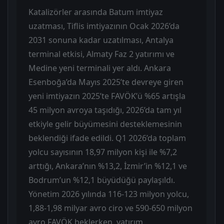
Katalizörler arasında Batum imtiyaz
uzatması, Tiflis imtiyazının Ocak 2026’da
2031 sonuna kadar uzatılması, Antalya
terminal etkisi, Almaty Faz 2 yatırımı ve
Medine yeni terminali yer aldı. Ankara
Esenboğa’da Mayıs 2025’te devreye giren
yeni imtiyazın 2025’te FAVÖK’ü %65 artışla
45 milyon avroya taşıdığı, 2026’da tam yıl
etkiyle gelir büyümesini desteklemesinin
beklendiği ifade edildi. Q1 2026’da toplam
yolcu sayısının 18,97 milyon kişi ile %7,2
arttığı, Ankara’nın %13,2, İzmir’in %12,1 ve
Bodrum’un %12,1 büyüdüğü paylaşıldı.
Yönetim 2026 yılında 116-123 milyon yolcu,
1,88-1,98 milyar avro ciro ve 590-650 milyon
avro FAVÖK beklerken, yatırım