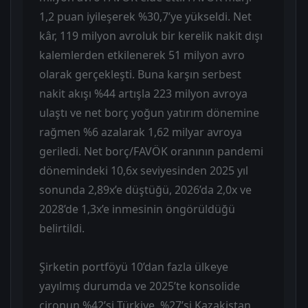
1,2 puan iyileşerek %30,7’ye yükseldi. Net
kâr, 119 milyon avroluk bir kerelik nakit dışı
kalemlerden etkilenerek 51 milyon avro
olarak gerçekleşti. Buna karşın serbest
nakit akışı %44 artışla 223 milyon avroya
ulaştı ve net borç yoğun yatırım dönemine
rağmen %6 azalarak 1,62 milyar avroya
geriledi. Net borç/FAVÖK oranının pandemi
dönemindeki 10,6x seviyesinden 2025 yıl
sonunda 2,89x’e düştüğü, 2026’da 2,0x ve
2028’de 1,3x’e inmesinin öngörüldüğü
belirtildi.
Şirketin portföyü 10’dan fazla ülkeye
yayılmış durumda ve 2025’te konsolide
cironun %42’si Türkiye, %27’si Kazakistan,