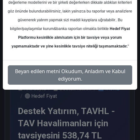
değerleme modellerini ve bir şirketi değerlerken dikkate aldıkları kriterleri
Kurum Sayısı
göz önünde bulundurabilirsiniz, lakin yalnızca bu raporlar veya analizlere
18
güvenerek yatırım yapmak sizi maddi kayıplara uğratabilir.. Bu
Al
Endeks Üstü
Tavsiye Yok
bilgiler/paylaşımlar kurum&banka raporları olmakla birlikte
Hedef Fiyat
Get.
Platformu kesinlikle alım/satım için bir tavsiye veya yorum
11
6
1
yapmamaktadır ve yine kesinlikle tavsiye niteliği taşımamaktadır.
"
Salı, 21 Nisan 2026
Beyan edilen metni Okudum, Anladım ve Kabul
ediyorum.
Ana Sayfa
Destek Yatırım
TAVHL
Hedef Fiyat
Destek Yatırım, TAVHL -
TAV Havalimanları için
tavsiyesini 538,74 TL