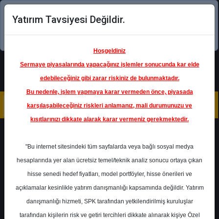
Yatırım Tavsiyesi Değildir.
Şimdi uygulamayı indirin!
Hoşgeldiniz
Sermaye piyasalarında yapacağınız işlemler sonucunda kar elde
edebileceğiniz gibi zarar riskiniz de bulunmaktadır.
Bu nedenle, işlem yapmaya karar vermeden önce, piyasada
karşılaşabileceğiniz riskleri anlamanız, mali durumunuzu ve
kısıtlarınızı dikkate alarak karar vermeniz gerekmektedir.
Geri Dön
"Bu internet sitesindeki tüm sayfalarda veya bağlı sosyal medya
hesaplarında yer alan ücretsiz temel/teknik analiz sonucu ortaya çıkan
hisse senedi hedef fiyatları, model portföyler, hisse önerileri ve
açıklamalar kesinlikle yatırım danışmanlığı kapsamında değildir. Yatırım
TAVHL
- TAV HAVALİMANLARI
HOLDİNG A.Ş.
danışmanlığı hizmeti, SPK tarafından yetkilendirilmiş kuruluşlar
Hedef Fiyat
538.74 ₺
tarafından kişilerin risk ve getiri tercihleri dikkate alınarak kişiye Özel