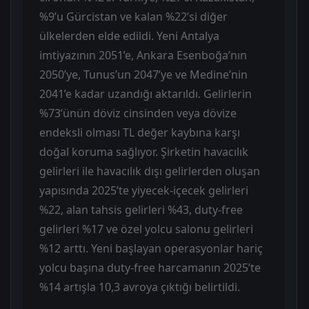
%9’u Gürcistan ve kalan %22’si diğer
ülkelerden elde edildi. Yeni Antalya
imtiyazının 2051’e, Ankara Esenboğa’nın
2050’ye, Tunus’un 2047’ye ve Medine’nin
2041’e kadar uzandığı aktarıldı. Gelirlerin
%73’ünün döviz cinsinden veya dövize
endeksli olması TL değer kaybına karşı
doğal koruma sağlıyor. Şirketin havacılık
gelirleri ile havacılık dışı gelirlerden oluşan
yapısında 2025’te yiyecek-içecek gelirleri
%22, alan tahsis gelirleri %43, duty-free
gelirleri %17 ve özel yolcu salonu gelirleri
%12 arttı. Yeni başlayan operasyonlar hariç
yolcu başına duty-free harcamanın 2025’te
%14 artışla 10,3 avroya çıktığı belirtildi.