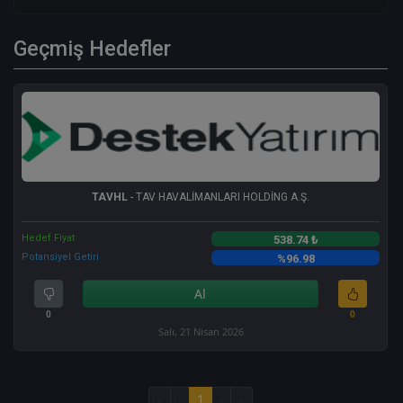
Geçmiş Hedefler
TAVHL
- TAV HAVALİMANLARI HOLDİNG A.Ş.
Hedef Fiyat
538.74 ₺
Potansiyel Getiri
%96.98
Al
0
0
Salı, 21 Nisan 2026
«
‹
1
›
»