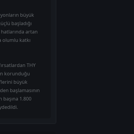
asyonların büyük
üçlü başladığı
a hatlarında artan
a olumlu katkı
fırsatlardan THY
nin korunduğu
lerini büyük
eniden başlamasının
on başına 1.800
dedildi.