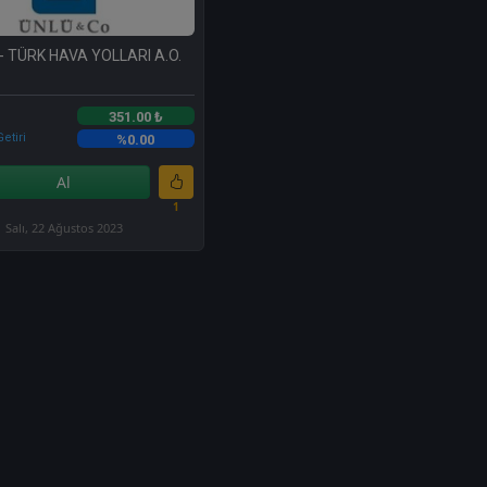
- TÜRK HAVA YOLLARI A.O.
351.00 ₺
etiri
%0.00
Al
1
Salı, 22 Ağustos 2023