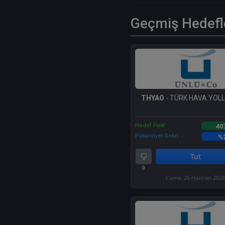
Geçmiş Hedefl
THYAO
- TÜRK HAVA YOLLA
Hedef Fiyat
40
Potansiyel Getiri
%
Tut
0
Cuma, 26 Haziran 202