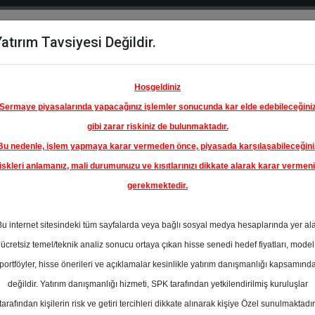
atırım Tavsiyesi Değildir.
del
Hisse
Öne
Raporlar
Partnerlerimi
y
Karşılaştır
Çıkanlar
Hoşgeldiniz
Sermaye piyasalarında yapacağınız işlemler sonucunda kar elde edebileceğini
gibi zarar riskiniz de bulunmaktadır.
Bu nedenle, işlem yapmaya karar vermeden önce, piyasada karşılaşabileceğini
iskleri anlamanız, mali durumunuzu ve kısıtlarınızı dikkate alarak karar vermen
gerekmektedir.
RK HAVA
A.O.
Bu internet sitesindeki tüm sayfalarda veya bağlı sosyal medya hesaplarında yer al
407.00 ₺
ücretsiz temel/teknik analiz sonucu ortaya çıkan hisse senedi hedef fiyatları, model
%29.62
En Yüksek Tahmi
portföyler, hisse önerileri ve açıklamalar kesinlikle yatırım danışmanlığı kapsamınd
Ortalama Fiyat
değildir. Yatırım danışmanlığı hizmeti, SPK tarafından yetkilendirilmiş kuruluşlar
Tahmini
tarafından kişilerin risk ve getiri tercihleri dikkate alınarak kişiye Özel sunulmaktadır
1
En Düşük Tahmi