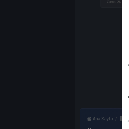
Cuma, 26 Hazi
Ana Sayfa
Ü
u