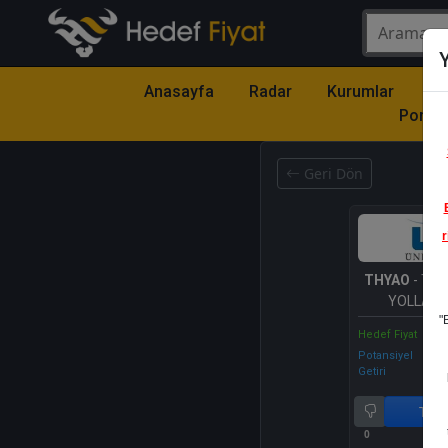
Y
Anasayfa
Radar
Kurumlar
Mo
Portfö
Geri Dön
r
THYAO
- TÜ
YOLLARI 
"
Hedef Fiyat
Potansiyel
Getiri
Tut
0