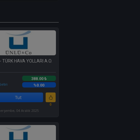
- TÜRK HAVA YOLLARI A.O.
388.00 ₺
etiri
%0.00
Tut
0
erşembe, 04 Aralık 2025