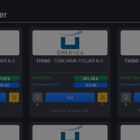
er
RI A.O.
THYAO
- TÜRK HAVA YOLLARI A.O.
THYAO
Hedef Fiyat
Hedef Fiyat
7.00 ₺
391.00 ₺
Potansiyel Getiri
Potansiyel G
29.62
%0.00
Tut
1
0
0
0
6
Pazartesi, 12 Ocak 2026
P