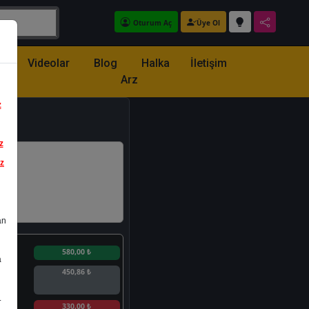
Oturum Aç
Üye Ol
z
Videolar
Blog
Halka
İletişim
Arz
z
z
iz
an
n
580,00 ₺
a
450,86 ₺
.
n
330,00 ₺