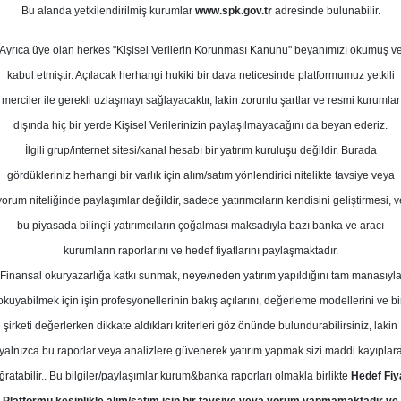
ran 2026
Bu alanda yetkilendirilmiş kurumlar
www.spk.gov.tr
adresinde bulunabilir.
Ortalama Getiri
Potansiyeli
Ayrıca üye olan herkes "Kişisel Verilerin Korunması Kanunu" beyanımızı okumuş v
kabul etmiştir. Açılacak herhangi hukiki bir dava neticesinde platformumuz yetkili
merciler ile gerekli uzlaşmayı sağlayacaktır, lakin zorunlu şartlar ve resmi kurumlar
Al
Tut
dışında hiç bir yerde Kişisel Verilerinizin paylaşılmayacağını da beyan ederiz.
İlgili grup/internet sitesi/kanal hesabı bir yatırım kuruluşu değildir. Burada
9
1
Kurum Sayısı
gördükleriniz herhangi bir varlık için alım/satım yönlendirici nitelikte tavsiye veya
19
Tavsiye Yok
yorum niteliğinde paylaşımlar değildir, sadece yatırımcıların kendisini geliştirmesi, v
bu piyasada bilinçli yatırımcıların çoğalması maksadıyla bazı banka ve aracı
2
kurumların raporlarını ve hedef fiyatlarını paylaşmaktadır.
Finansal okuryazarlığa katkı sunmak, neye/neden yatırım yapıldığını tam manasıyl
okuyabilmek için işin profesyonellerinin bakış açılarını, değerleme modellerini ve bi
Cuma, 26 Haziran 2026
şirketi değerlerken dikkate aldıkları kriterleri göz önünde bulundurabilirsiniz, lakin
yalnızca bu raporlar veya analizlere güvenerek yatırım yapmak sizi maddi kayıplar
nlü Menkul
THYAO
Hedef Fiyat
ğratabilir.. Bu bilgiler/paylaşımlar kurum&banka raporları olmakla birlikte
Hedef Fiy