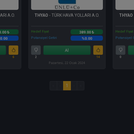
RI A.O.
THYAO
- TÜRK HAVA YOLLARI A.O.
THYAO
Hedef Fiyat
Hedef Fiyat
0.00 ₺
389.00 ₺
Potansiyel Getiri
Potansiyel G
0.00
%0.00
Al
6
2
14
0
Pazartesi, 22 Ocak 2024
«
‹
1
›
»