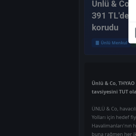
Ünlü & Co, 
391 TL'den 
korudu
Ünlü Menkul
Ünlü & Co, THYAO - 
tavsiyesini TUT o
ÜNLÜ & Co, havacılı
Yolları için hedef f
Havalimanları'nın h
buna rağmen her iki