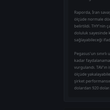
Raporda, İran savaş
ölçüde normale dön
belirtildi. THY'nin 
doluluk sayesinde k
sağlayabileceği ifad
Pegasus'un sınırlı 
kadar faydalanamad
vurgulandı. TAV'ın
ölçüde yakalayabile
şirket performansını
dolardan 920 dolara