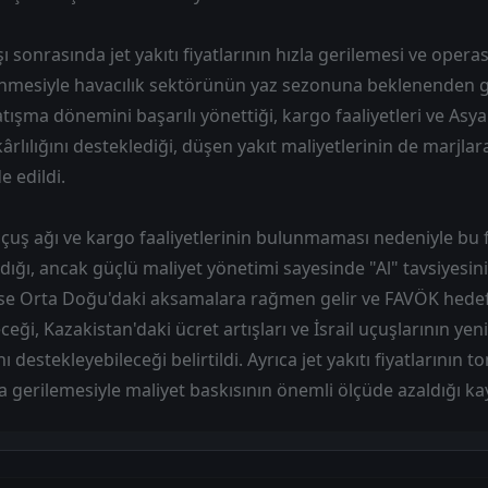
ı sonrasında jet yakıtı fiyatlarının hızla gerilemesi ve oper
mesiyle havacılık sektörünün yaz sezonuna beklenenden g
çatışma dönemini başarılı yönettiği, kargo faaliyetleri ve Asy
ârlılığını desteklediği, düşen yakıt maliyetlerinin de marjlar
e edildi.
uçuş ağı ve kargo faaliyetlerinin bulunmaması nedeniyle bu 
ığı, ancak güçlü maliyet yönetimi sayesinde "Al" tavsiyesi
 ise Orta Doğu'daki aksamalara rağmen gelir ve FAVÖK hedef
ceği, Kazakistan'daki ücret artışları ve İsrail uçuşlarının y
 destekleyebileceği belirtildi. Ayrıca jet yakıtı fiyatlarının t
 gerilemesiyle maliyet baskısının önemli ölçüde azaldığı kay