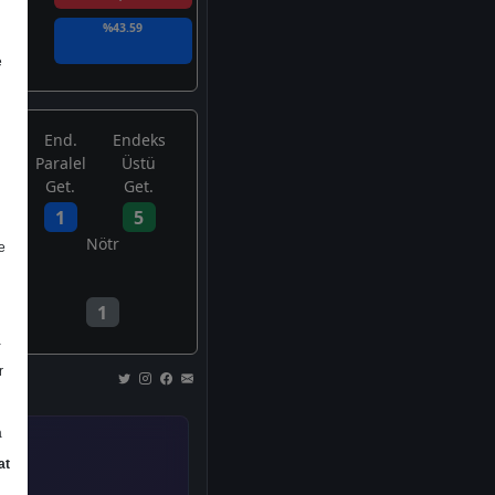
%43.59
e
End.
Endeks
Paralel
Üstü
Get.
Get.
1
5
Nötr
e
1
a
r
a
at