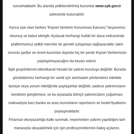
Potansiyel
%28.98
sunulmaktadır. Bu alanda yetkilendirilmiş kurumlar
www.spk.gov.tr
Getiri
adresinde bulunabilir.
Al
8
26
Ayrıca üye olan herkes "Kişisel Verilerin Korunması Kanunu" beyanımızı
Salı, 02 Ocak 2024
okumuş ve kabul etmiştir. Açılacak herhangi hukiki bir dava neticesinde
platformumuz yetkili merciler ile gerekli uzlaşmayı sağlayacaktır, lakin
zorunlu şartlar ve resmi kurumlar dışında hiç bir yerde Kişisel Verilerinizin
paylaşılmayacağını da beyan ederiz.
İlgili grup/internet sitesi/kanal hesabı bir yatırım kuruluşu değildir. Burada
gördükleriniz herhangi bir varlık için alım/satım yönlendirici nitelikte
tavsiye veya yorum niteliğinde paylaşımlar değildir, sadece yatırımcıların
En Yüksek Tahmin
580,00 ₺
kendisini geliştirmesi, ve bu piyasada bilinçli yatırımcıların çoğalması
Ortalama Fiyat Tahmini
451,30 ₺
maksadıyla bazı banka ve aracı kurumların raporlarını ve hedef fiyatlarını
En Düşük Tahmin
330,00 ₺
paylaşmaktadır.
Ortalama Getiri Potansiyeli
%47.36
Finansal okuryazarlığa katkı sunmak, neye/neden yatırım yapıldığını tam
manasıyla okuyabilmek için işin profesyonellerinin bakış açılarını,