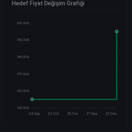
Hedef Fiyat Değişim Grafiği
400.00 ₺
390.00 ₺
380.00 ₺
370.00 ₺
360.00 ₺
350.00 ₺
04 Sep
02 Oct
30 Oct
27 Nov
25 Dec