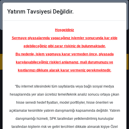
Yatırım Tavsiyesi Değildir.
Şimdi uygulamayı indirin!
Hoşgeldiniz
Sermaye piyasalarında yapacağınız işlemler sonucunda kar elde
edebileceğiniz gibi zarar riskiniz de bulunmaktadır.
Bu nedenle, işlem yapmaya karar vermeden önce, piyasada
karşılaşabileceğiniz riskleri anlamanız, mali durumunuzu ve
kısıtlarınızı dikkate alarak karar vermeniz gerekmektedir.
Geri Dön
"Bu internet sitesindeki tüm sayfalarda veya bağlı sosyal medya
hesaplarında yer alan ücretsiz temel/teknik analiz sonucu ortaya çıkan
hisse senedi hedef fiyatları, model portföyler, hisse önerileri ve
açıklamalar kesinlikle yatırım danışmanlığı kapsamında değildir. Yatırım
THYAO
- TÜRK HAVA YOLLARI
A.O.
danışmanlığı hizmeti, SPK tarafından yetkilendirilmiş kuruluşlar
Hedef Fiyat
395.00 ₺
tarafından kişilerin risk ve getiri tercihleri dikkate alınarak kişiye Özel