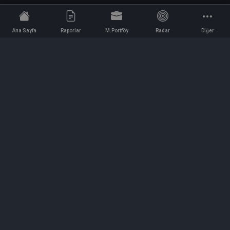
Ana Sayfa
Raporlar
M.Portföy
Radar
Diğer
İletişim
Bilgi ve Reklam için bizimle iletişime geçin!