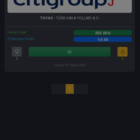
THYAO
- TÜRK HAVA YOLLARI A.O.
Hedef Fiyat
355.00 ₺
Potansiyel Getiri
%0.00
Al
1
2
Cuma, 01 Eylül 2023
«
‹
1
›
»