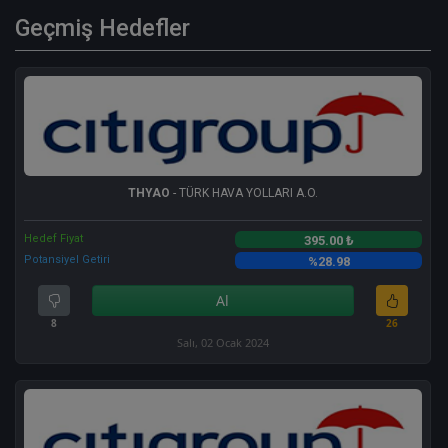
Geçmiş Hedefler
THYAO
- TÜRK HAVA YOLLARI A.O.
Hedef Fiyat
395.00 ₺
Potansiyel Getiri
%28.98
Al
8
26
Salı, 02 Ocak 2024