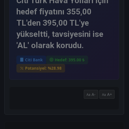
Citi Türk Hava Yolları için
hedef fiyatını 355,00
TL'den 395,00 TL'ye
yükseltti, tavsiyesini ise
'AL' olarak korudu.
Citi Bank
Hedef: 395.00 ₺
Potansiyel: %28.98
A-
A+