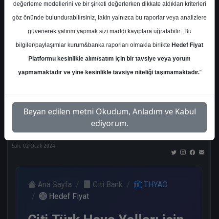
değerleme modellerini ve bir şirketi değerlerken dikkate aldıkları kriterleri
Kurum Sayısı
göz önünde bulundurabilirsiniz, lakin yalnızca bu raporlar veya analizlere
21
güvenerek yatırım yapmak sizi maddi kayıplara uğratabilir.. Bu
Al
Tut
End.
Endeks
Tavsiye
bilgiler/paylaşımlar kurum&banka raporları olmakla birlikte
Hedef Fiyat
Paralel
Üstü
Yok
Get.
Get.
Platformu kesinlikle alım/satım için bir tavsiye veya yorum
12
1
1
1
5
yapmamaktadır ve yine kesinlikle tavsiye niteliği taşımamaktadır.
"
Nötr
Beyan edilen metni Okudum, Anladım ve Kabul
1
ediyorum.
Salı, 02 Ocak 2024
Ana Sayfa
Citi Bank
THYAO
Hedef Fiyat