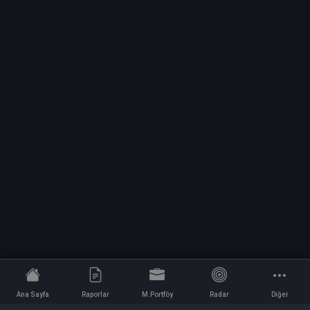
Ana Sayfa
Raporlar
M.Portföy
Radar
Diğer