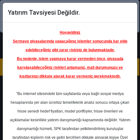
Yatırım Tavsiyesi Değildir.
Şimdi uygulamayı indirin!
Hoşgeldiniz
Sermaye piyasalarında yapacağınız işlemler sonucunda kar elde
edebileceğiniz gibi zarar riskiniz de bulunmaktadır.
Bu nedenle, işlem yapmaya karar vermeden önce, piyasada
karşılaşabileceğiniz riskleri anlamanız, mali durumunuzu ve
kısıtlarınızı dikkate alarak karar vermeniz gerekmektedir.
Geri Dön
"Bu internet sitesindeki tüm sayfalarda veya bağlı sosyal medya
hesaplarında yer alan ücretsiz temel/teknik analiz sonucu ortaya çıkan
Ana Sayfa
Raporlar
İnfo Yatırım
hisse senedi hedef fiyatları, model portföyler, hisse önerileri ve
Rapor Detay
açıklamalar kesinlikle yatırım danışmanlığı kapsamında değildir. Yatırım
danışmanlığı hizmeti, SPK tarafından yetkilendirilmiş kuruluşlar
AKSEN - Toplantı Notları
tarafından kişilerin risk ve getiri tercihleri dikkate alınarak kişiye Özel