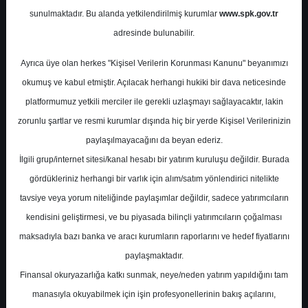
sunulmaktadır. Bu alanda yetkilendirilmiş kurumlar
www.spk.gov.tr
İnfo Yatırım
02 Nisan 2025
adresinde bulunabilir.
Ayrıca üye olan herkes "Kişisel Verilerin Korunması Kanunu" beyanımızı
okumuş ve kabul etmiştir. Açılacak herhangi hukiki bir dava neticesinde
platformumuz yetkili merciler ile gerekli uzlaşmayı sağlayacaktır, lakin
zorunlu şartlar ve resmi kurumlar dışında hiç bir yerde Kişisel Verilerinizin
paylaşılmayacağını da beyan ederiz.
İlgili grup/internet sitesi/kanal hesabı bir yatırım kuruluşu değildir. Burada
A-
A+
gördükleriniz herhangi bir varlık için alım/satım yönlendirici nitelikte
Aksa Enerji Analist Toplantı Notları
tavsiye veya yorum niteliğinde paylaşımlar değildir, sadece yatırımcıların
kendisini geliştirmesi, ve bu piyasada bilinçli yatırımcıların çoğalması
maksadıyla bazı banka ve aracı kurumların raporlarını ve hedef fiyatlarını
Çarşamba, 02 Nisan 2025 00:00
paylaşmaktadır.
Finansal okuryazarlığa katkı sunmak, neye/neden yatırım yapıldığını tam
S.No
Dosya Adı
İndir
manasıyla okuyabilmek için işin profesyonellerinin bakış açılarını,