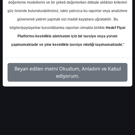
info-aksen-analist-toplanti-
İlgili
değerleme modellerini ve bir şirketi değerlerken dikkate aldıkları kriterleri
1
notlari-448441
Dosyayı İndir
göz önünde bulundurabilirsiniz, lakin yalnızca bu raporlar veya analizlere
güvenerek yatırım yapmak sizi maddi kayıplara uğratabilir.. Bu
bilgiler/paylaşımlar kurum&banka raporları olmakla birlikte
Hedef Fiyat
Platformu kesinlikle alım/satım için bir tavsiye veya yorum
yapmamaktadır ve yine kesinlikle tavsiye niteliği taşımamaktadır.
"
1
Beyan edilen metni Okudum, Anladım ve Kabul
ediyorum.