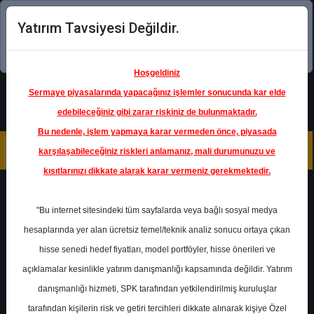
Yatırım Tavsiyesi Değildir.
Şimdi uygulamayı indirin!
Hoşgeldiniz
Sermaye piyasalarında yapacağınız işlemler sonucunda kar elde
edebileceğiniz gibi zarar riskiniz de bulunmaktadır.
Bu nedenle, işlem yapmaya karar vermeden önce, piyasada
karşılaşabileceğiniz riskleri anlamanız, mali durumunuzu ve
kısıtlarınızı dikkate alarak karar vermeniz gerekmektedir.
Geri Dön
"Bu internet sitesindeki tüm sayfalarda veya bağlı sosyal medya
hesaplarında yer alan ücretsiz temel/teknik analiz sonucu ortaya çıkan
Ana Sayfa
Raporlar
Tera Yatırım
hisse senedi hedef fiyatları, model portföyler, hisse önerileri ve
Rapor Detay
açıklamalar kesinlikle yatırım danışmanlığı kapsamında değildir. Yatırım
danışmanlığı hizmeti, SPK tarafından yetkilendirilmiş kuruluşlar
ARCLK - Hedef Fiyat
tarafından kişilerin risk ve getiri tercihleri dikkate alınarak kişiye Özel