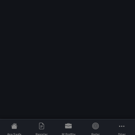
Ana Sayfa
Raporlar
M.Portföy
Radar
Diğer