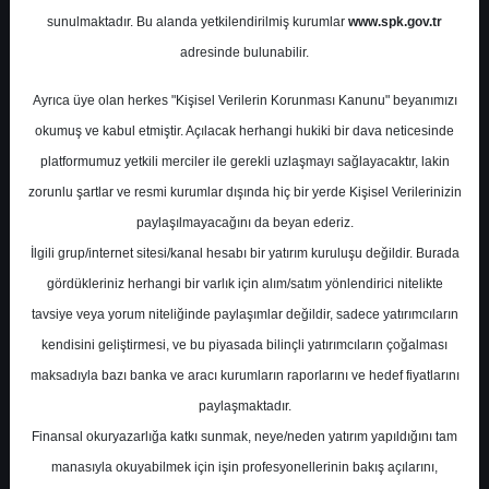
sunulmaktadır. Bu alanda yetkilendirilmiş kurumlar
www.spk.gov.tr
Tera Yatırım
28 Temmuz 2025
adresinde bulunabilir.
Ayrıca üye olan herkes "Kişisel Verilerin Korunması Kanunu" beyanımızı
okumuş ve kabul etmiştir. Açılacak herhangi hukiki bir dava neticesinde
platformumuz yetkili merciler ile gerekli uzlaşmayı sağlayacaktır, lakin
zorunlu şartlar ve resmi kurumlar dışında hiç bir yerde Kişisel Verilerinizin
paylaşılmayacağını da beyan ederiz.
İlgili grup/internet sitesi/kanal hesabı bir yatırım kuruluşu değildir. Burada
A-
A+
gördükleriniz herhangi bir varlık için alım/satım yönlendirici nitelikte
TERA Yatırım, ARCLK-Arçelik için hedef
tavsiye veya yorum niteliğinde paylaşımlar değildir, sadece yatırımcıların
fiyatını 171,4 TL'den 162,7 TL'ye düşürdü,
kendisini geliştirmesi, ve bu piyasada bilinçli yatırımcıların çoğalması
tavsiyesini "endekse paralel getiri" olarak
maksadıyla bazı banka ve aracı kurumların raporlarını ve hedef fiyatlarını
korudu
paylaşmaktadır.
Finansal okuryazarlığa katkı sunmak, neye/neden yatırım yapıldığını tam
manasıyla okuyabilmek için işin profesyonellerinin bakış açılarını,
Pazartesi, 28 Temmuz 2025 00:00