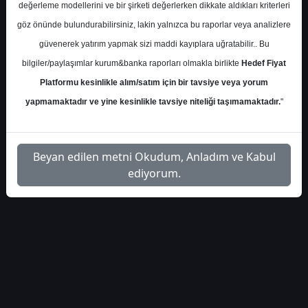
değerleme modellerini ve bir şirketi değerlerken dikkate aldıkları kriterleri
göz önünde bulundurabilirsiniz, lakin yalnızca bu raporlar veya analizlere
S.No
Dosya Adı
İndir
güvenerek yatırım yapmak sizi maddi kayıplara uğratabilir.. Bu
tera-yatirim-arcelik-hedef-
İlgili
bilgiler/paylaşımlar kurum&banka raporları olmakla birlikte
Hedef Fiyat
1
fiyat-5254
Dosyayı İndir
Platformu kesinlikle alım/satım için bir tavsiye veya yorum
yapmamaktadır ve yine kesinlikle tavsiye niteliği taşımamaktadır.
"
Beyan edilen metni Okudum, Anladım ve Kabul
1
ediyorum.