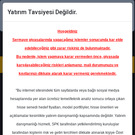
Yatırım Tavsiyesi Değildir.
Şimdi uygulamayı indirin!
Hoşgeldiniz
Sermaye piyasalarında yapacağınız işlemler sonucunda kar elde
edebileceğiniz gibi zarar riskiniz de bulunmaktadır.
Bu nedenle, işlem yapmaya karar vermeden önce, piyasada
karşılaşabileceğiniz riskleri anlamanız, mali durumunuzu ve
kısıtlarınızı dikkate alarak karar vermeniz gerekmektedir.
Geri Dön
"Bu internet sitesindeki tüm sayfalarda veya bağlı sosyal medya
hesaplarında yer alan ücretsiz temel/teknik analiz sonucu ortaya çıkan
Ana Sayfa
Raporlar
Vakıf Yatırım
hisse senedi hedef fiyatları, model portföyler, hisse önerileri ve
Rapor Detay
açıklamalar kesinlikle yatırım danışmanlığı kapsamında değildir. Yatırım
danışmanlığı hizmeti, SPK tarafından yetkilendirilmiş kuruluşlar
BIMAS - Hedef Fiyat
tarafından kişilerin risk ve getiri tercihleri dikkate alınarak kişiye Özel