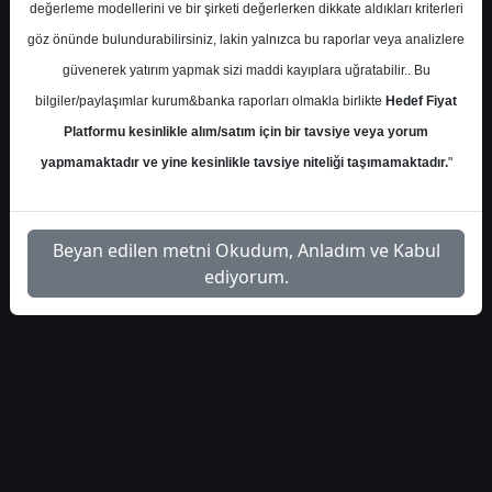
Cuma, 27 Eylül 2024 00:00
değerleme modellerini ve bir şirketi değerlerken dikkate aldıkları kriterleri
göz önünde bulundurabilirsiniz, lakin yalnızca bu raporlar veya analizlere
S.No
Dosya Adı
İndir
güvenerek yatırım yapmak sizi maddi kayıplara uğratabilir.. Bu
bilgiler/paylaşımlar kurum&banka raporları olmakla birlikte
Hedef Fiyat
vakif-yatirim-bimas-hedef-
İlgili
1
Platformu kesinlikle alım/satım için bir tavsiye veya yorum
fiyat-48422
Dosyayı İndir
yapmamaktadır ve yine kesinlikle tavsiye niteliği taşımamaktadır.
"
Beyan edilen metni Okudum, Anladım ve Kabul
ediyorum.
1