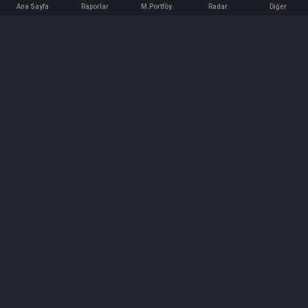
Ana Sayfa
Raporlar
M.Portföy
Radar
Diğer
İletişim
Bilgi ve Reklam için bizimle iletişime geçin!
iletisim@hedeffiyat.com.tr