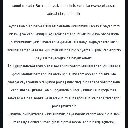
Raporu
sunulmaktadır. Bu alanda yetkilendirilmiş kurumlar
www.spk.gov.tr
adresinde bulunabilir.
Vakıf Yatırım
27 Eylül 2024
Ayrıca üye olan herkes "Kişisel Verilerin Korunması Kanunu" beyanımızı
okumuş ve kabul etmiştir. Açılacak herhangi hukiki bir dava neticesinde
platformumuz yetkili merciler ile gerekli uzlaşmayı sağlayacaktır, lakin
zorunlu şartlar ve resmi kurumlar dışında hiç bir yerde Kişisel Verilerinizin
paylaşılmayacağını da beyan ederiz.
İlgili grup/internet sitesi/kanal hesabı bir yatırım kuruluşu değildir. Burada
gördükleriniz herhangi bir varlık için alım/satım yönlendirici nitelikte
A-
A+
tavsiye veya yorum niteliğinde paylaşımlar değildir, sadece yatırımcıların
kendisini geliştirmesi, ve bu piyasada bilinçli yatırımcıların çoğalması
Vakıf Yatırım BİM Birleşik Mağazalar için
maksadıyla bazı banka ve aracı kurumların raporlarını ve hedef fiyatlarını
hedef fiyatını 651 TL'den 747 TL'ye yükseltti,
paylaşmaktadır.
tavsiyesini 'AL' olarak korudu
Finansal okuryazarlığa katkı sunmak, neye/neden yatırım yapıldığını tam
manasıyla okuyabilmek için işin profesyonellerinin bakış açılarını,