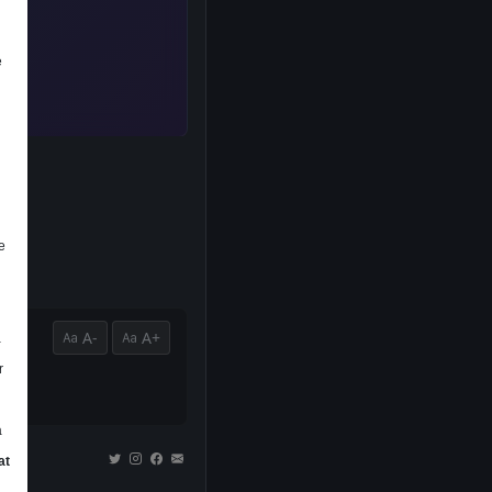
e
e
A-
A+
a
r
a
at