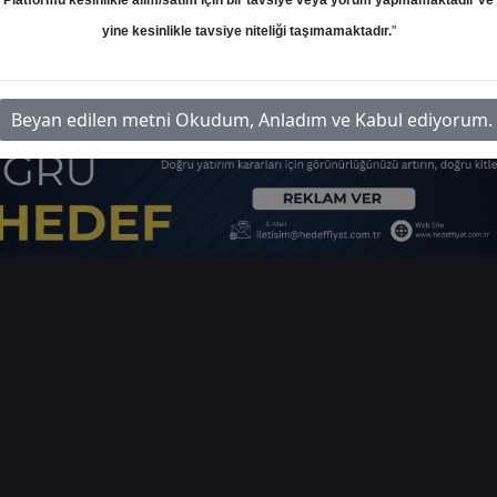
Platformu kesinlikle alım/satım için bir tavsiye veya yorum yapmamaktadır ve
yine kesinlikle tavsiye niteliği taşımamaktadır.
"
teknik-analiz-ve-hisse-onerileri-5181
Beyan edilen metni Okudum, Anladım ve Kabul ediyorum.