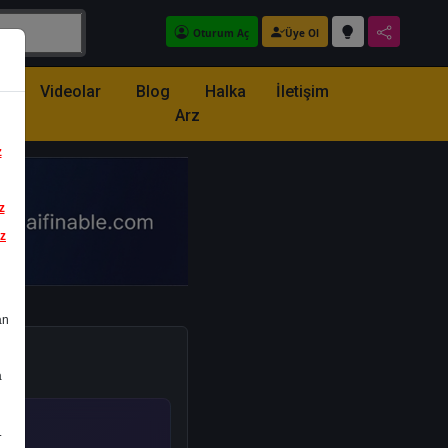
Oturum Aç
Üye Ol
z
Videolar
Blog
Halka
İletişim
Arz
z
z
iz
an
a
.