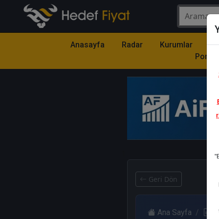
Y
Anasayfa
Radar
Kurumlar
Mo
Portfö
r
1
"
Geri Dön
Ana Sayfa
R