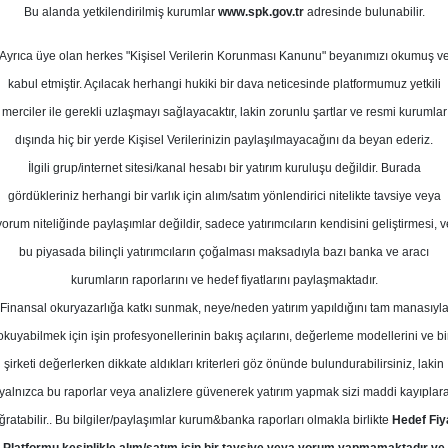
Bu alanda yetkilendirilmiş kurumlar
www.spk.gov.tr
adresinde bulunabilir.
isse Önerileri
Ayrıca üye olan herkes "Kişisel Verilerin Korunması Kanunu" beyanımızı okumuş v
21 Ağustos 2025
kabul etmiştir. Açılacak herhangi hukiki bir dava neticesinde platformumuz yetkili
merciler ile gerekli uzlaşmayı sağlayacaktır, lakin zorunlu şartlar ve resmi kurumlar
dışında hiç bir yerde Kişisel Verilerinizin paylaşılmayacağını da beyan ederiz.
İlgili grup/internet sitesi/kanal hesabı bir yatırım kuruluşu değildir. Burada
gördükleriniz herhangi bir varlık için alım/satım yönlendirici nitelikte tavsiye veya
yorum niteliğinde paylaşımlar değildir, sadece yatırımcıların kendisini geliştirmesi, v
bu piyasada bilinçli yatırımcıların çoğalması maksadıyla bazı banka ve aracı
kurumların raporlarını ve hedef fiyatlarını paylaşmaktadır.
Finansal okuryazarlığa katkı sunmak, neye/neden yatırım yapıldığını tam manasıyl
okuyabilmek için işin profesyonellerinin bakış açılarını, değerleme modellerini ve bi
 Teknik Analiz
şirketi değerlerken dikkate aldıkları kriterleri göz önünde bulundurabilirsiniz, lakin
yalnızca bu raporlar veya analizlere güvenerek yatırım yapmak sizi maddi kayıplar
ğratabilir.. Bu bilgiler/paylaşımlar kurum&banka raporları olmakla birlikte
Hedef Fiy