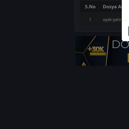
S.No
Dosya Adı
1
oyak-yatirim-
1