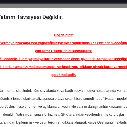
atırım Tavsiyesi Değildir.
del
Hisse
Öne
Raporlar
Partnerlerimi
y
Karşılaştır
Çıkanlar
Hoşgeldiniz
Sermaye piyasalarında yapacağınız işlemler sonucunda kar elde edebileceğini
gibi zarar riskiniz de bulunmaktadır.
Bu nedenle, işlem yapmaya karar vermeden önce, piyasada karşılaşabileceğini
iskleri anlamanız, mali durumunuzu ve kısıtlarınızı dikkate alarak karar vermen
gerekmektedir.
Bu internet sitesindeki tüm sayfalarda veya bağlı sosyal medya hesaplarında yer al
ücretsiz temel/teknik analiz sonucu ortaya çıkan hisse senedi hedef fiyatları, model
portföyler, hisse önerileri ve açıklamalar kesinlikle yatırım danışmanlığı kapsamınd
değildir. Yatırım danışmanlığı hizmeti, SPK tarafından yetkilendirilmiş kuruluşlar
aporlar
Oyak Yatırım
Rapor Detay
tarafından kişilerin risk ve getiri tercihleri dikkate alınarak kişiye Özel sunulmaktadır