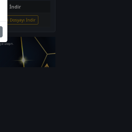
İndir
İlgili Dosyayı İndir