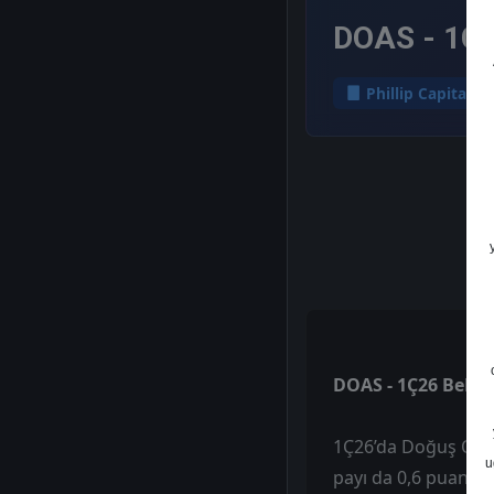
DOAS - 1Ç26
Phillip Capital
DOAS - 1Ç26 Beklen
1Ç26’da Doğuş Otomo
u
payı da 0,6 puan az