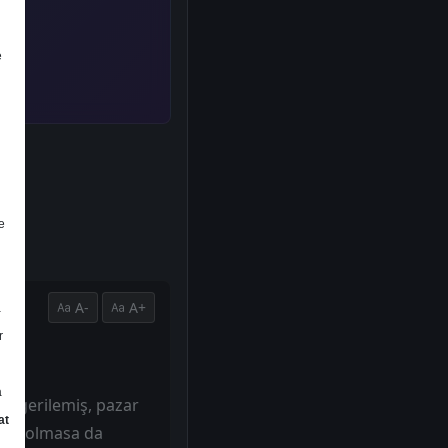
e
e
A-
A+
a
r
a
de gerilemiş, pazar
at
çöküş olmasa da