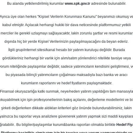
Bu alanda yetkilendirilmiş kurumlar
www.spk.gov.tr
adresinde bulunabilir.
 Beklentileri
Ayrıca üye olan herkes "Kişisel Verilerin Korunması Kanunu" beyanımızı okumuş v
22 Nisan 2026
kabul etmiştir. Açılacak herhangi hukiki bir dava neticesinde platformumuz yetkili
merciler ile gerekli uzlaşmayı sağlayacaktır, lakin zorunlu şartlar ve resmi kurumlar
dışında hiç bir yerde Kişisel Verilerinizin paylaşılmayacağını da beyan ederiz.
İlgili grup/internet sitesi/kanal hesabı bir yatırım kuruluşu değildir. Burada
gördükleriniz herhangi bir varlık için alım/satım yönlendirici nitelikte tavsiye veya
yorum niteliğinde paylaşımlar değildir, sadece yatırımcıların kendisini geliştirmesi, v
bu piyasada bilinçli yatırımcıların çoğalması maksadıyla bazı banka ve aracı
kurumların raporlarını ve hedef fiyatlarını paylaşmaktadır.
Finansal okuryazarlığa katkı sunmak, neye/neden yatırım yapıldığını tam manasıyl
okuyabilmek için işin profesyonellerinin bakış açılarını, değerleme modellerini ve bi
tileri
şirketi değerlerken dikkate aldıkları kriterleri göz önünde bulundurabilirsiniz, lakin
yalnızca bu raporlar veya analizlere güvenerek yatırım yapmak sizi maddi kayıplar
tiv’in araç satışları yıllık bazda %16,4 düşüşle 13.289 ade
ğratabilir.. Bu bilgiler/paylaşımlar kurum&banka raporları olmakla birlikte
Hedef Fiy
alışla %13 seviyesine inmiştir. Talep tarafında belirgin bir 