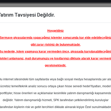
atırım Tavsiyesi Değildir.
del
Hisse
Öne
Raporlar
Partnerlerimi
y
Karşılaştır
Çıkanlar
Hoşgeldiniz
Sermaye piyasalarında yapacağınız işlemler sonucunda kar elde edebileceğini
gibi zarar riskiniz de bulunmaktadır.
Bu nedenle, işlem yapmaya karar vermeden önce, piyasada karşılaşabileceğini
iskleri anlamanız, mali durumunuzu ve kısıtlarınızı dikkate alarak karar vermen
gerekmektedir.
Bu internet sitesindeki tüm sayfalarda veya bağlı sosyal medya hesaplarında yer al
ücretsiz temel/teknik analiz sonucu ortaya çıkan hisse senedi hedef fiyatları, model
portföyler, hisse önerileri ve açıklamalar kesinlikle yatırım danışmanlığı kapsamınd
değildir. Yatırım danışmanlığı hizmeti, SPK tarafından yetkilendirilmiş kuruluşlar
aporlar
Phillip Capital
Rapor Detay
tarafından kişilerin risk ve getiri tercihleri dikkate alınarak kişiye Özel sunulmaktadır