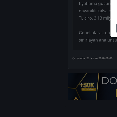
fiyatlama gücündeki
dayanıklı kalsa da 
TL ciro, 3,13 milya
Genel olarak otomot
sınırlayan ana unsu
Çarşamba, 22 Nisan 2026 00:00
1