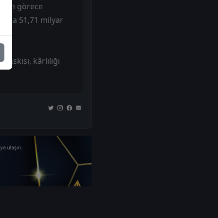
hacim görece
26’da 51,71 milyar
dir.
askısı, kârlılığı