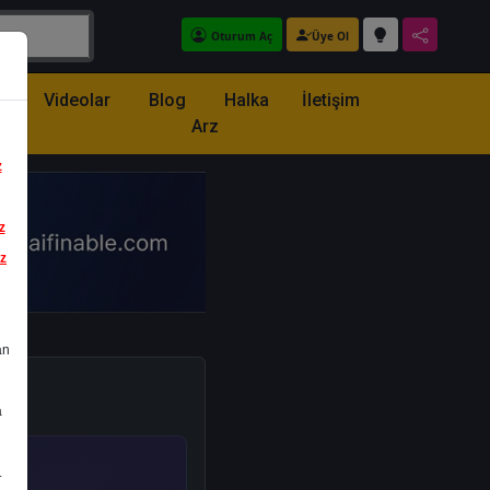
Oturum Aç
Üye Ol
z
Videolar
Blog
Halka
İletişim
Arz
z
z
iz
an
a
.