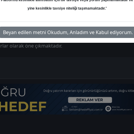
Platformu kesinlikle alım/satım için bir tavsiye veya yorum yapmamaktadır ve
 zayıflık ve maliyet baskıları öne çıkmaktadır. Bu nedenle 
yine kesinlikle tavsiye niteliği taşımamaktadır.
"
ciro ve FAVÖK marjında daralma beklenmektedir. Şirketin 1Ç
r TL FAVÖK ve 377 milyon TL net kâr açıklaması öngörülmekte
Beyan edilen metni Okudum, Anladım ve Kabul ediyorum.
iv sektöründe tüketim eğiliminin zayıf kalması ve fiyatlama b
rlar olarak öne çıkmaktadır.