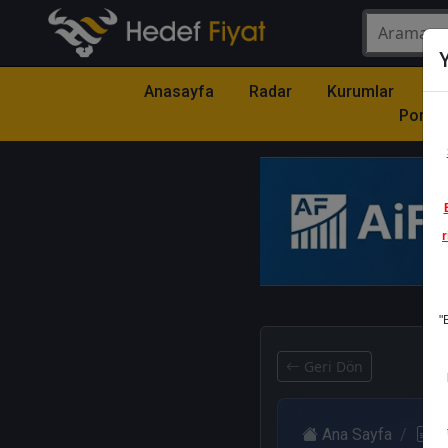
Y
Anasayfa
Radar
Kurumlar
Mo
Portfö
r
1
"
Geri Dön
Ana Sayfa
R