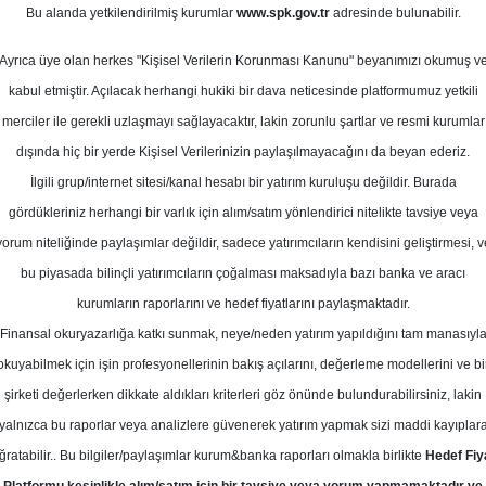
Bu alanda yetkilendirilmiş kurumlar
www.spk.gov.tr
adresinde bulunabilir.
ansal Değerlendirme Raporu
Ayrıca üye olan herkes "Kişisel Verilerin Korunması Kanunu" beyanımızı okumuş v
12 Mayıs 2026
kabul etmiştir. Açılacak herhangi hukiki bir dava neticesinde platformumuz yetkili
merciler ile gerekli uzlaşmayı sağlayacaktır, lakin zorunlu şartlar ve resmi kurumlar
dışında hiç bir yerde Kişisel Verilerinizin paylaşılmayacağını da beyan ederiz.
İlgili grup/internet sitesi/kanal hesabı bir yatırım kuruluşu değildir. Burada
gördükleriniz herhangi bir varlık için alım/satım yönlendirici nitelikte tavsiye veya
yorum niteliğinde paylaşımlar değildir, sadece yatırımcıların kendisini geliştirmesi, v
bu piyasada bilinçli yatırımcıların çoğalması maksadıyla bazı banka ve aracı
kurumların raporlarını ve hedef fiyatlarını paylaşmaktadır.
Finansal okuryazarlığa katkı sunmak, neye/neden yatırım yapıldığını tam manasıyl
okuyabilmek için işin profesyonellerinin bakış açılarını, değerleme modellerini ve bi
Değerlendirme Raporu
şirketi değerlerken dikkate aldıkları kriterleri göz önünde bulundurabilirsiniz, lakin
yalnızca bu raporlar veya analizlere güvenerek yatırım yapmak sizi maddi kayıplar
iv’in 2026 yılının birinci çeyreğinde beklentilerin hafif altı
ğratabilir.. Bu bilgiler/paylaşımlar kurum&banka raporları olmakla birlikte
Hedef Fiy
una karşın 3,2 milyar TL FAVÖK ve 574 milyon TL net kâr ile be