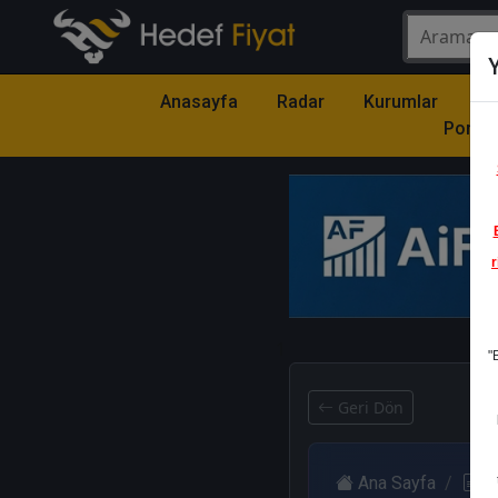
Y
Anasayfa
Radar
Kurumlar
Mo
Portfö
r
1
"
Geri Dön
Ana Sayfa
R