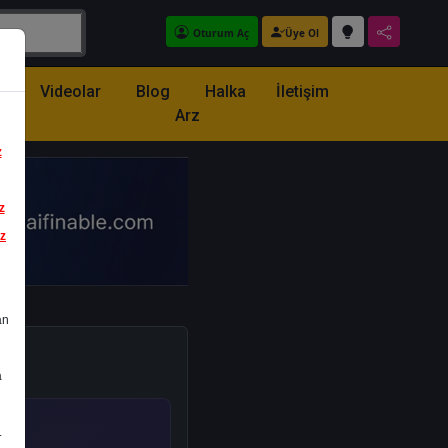
Oturum Aç
Üye Ol
z
Videolar
Blog
Halka
İletişim
Arz
z
z
iz
an
a
.