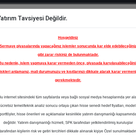
atırım Tavsiyesi Değildir.
del
Hisse
Öne
Raporlar
Partnerlerimi
y
Karşılaştır
Çıkanlar
Hoşgeldiniz
Sermaye piyasalarında yapacağınız işlemler sonucunda kar elde edebileceğini
gibi zarar riskiniz de bulunmaktadır.
Bu nedenle, işlem yapmaya karar vermeden önce, piyasada karşılaşabileceğini
iskleri anlamanız, mali durumunuzu ve kısıtlarınızı dikkate alarak karar vermen
gerekmektedir.
Bu internet sitesindeki tüm sayfalarda veya bağlı sosyal medya hesaplarında yer al
ücretsiz temel/teknik analiz sonucu ortaya çıkan hisse senedi hedef fiyatları, model
portföyler, hisse önerileri ve açıklamalar kesinlikle yatırım danışmanlığı kapsamınd
değildir. Yatırım danışmanlığı hizmeti, SPK tarafından yetkilendirilmiş kuruluşlar
aporlar
İnfo Yatırım
Rapor Detay
tarafından kişilerin risk ve getiri tercihleri dikkate alınarak kişiye Özel sunulmaktadır