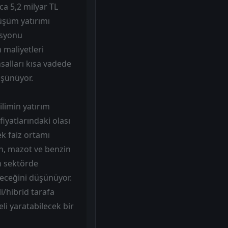
ca 5,2 milyar TL
üşüm yatırımı
tasyonu
 maliyetleri
salları kısa vadede
üşünüyor.
ilimin yatırım
iyatlarındaki olası
ek faiz ortamı
ken, mazot ve benzin
ın sektörde
leceğini düşünüyor.
i/hibrid tarafa
li yaratabilecek bir