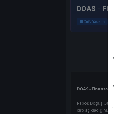
DOAS - Fin
İnfo Yatırım
DOAS - Finansal 
Rapor, Doğuş Otomot
u
ciro açıkladığını, b