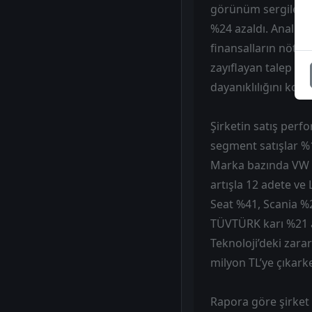
görünüm sergilediği
%24 azaldı. Analist
finansalların nötr o
zayıflayan talep ve
dayanıklılığını kor
Şirketin satış perf
segment satışlar %13
Marka bazında VW bi
artışla 12 adete ve
Seat %41, Scania %
TÜVTÜRK karı %21 az
Teknoloji’deki zara
milyon TL’ye çıkarke
Rapora göre şirket 