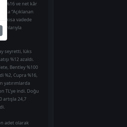
VÖK %16 ve net kâr
çıkça “Açıklanan
ezi, kısa vadede
ırımlarıyla
 seyretti, lüks
atışı %12 azaldı.
dete, Bentley %100
udi %2, Cupra %16,
n yatırımlarda
on TL’ye indi. Doğu
 artışla 24,7
di.
on adet olarak