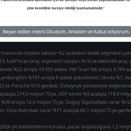
Platformu kesinlikle alım/satım için bir tavsiye veya yorum yapmamaktadır ve
ni belirtiyor. Geçen yılın aynı dönemine göre ciro %10, FA
yine kesinlikle tavsiye niteliği taşımamaktadır.
"
in şirket için genel değerlendirmesi nötr yönde ve raporda a
lduğunu değerlendiriyoruz.” ifadesi yer alıyor. Ana yatırım t
 maliyet baskılarına karşın şirketin orta vadede dönüşüm yat
Beyan edilen metni Okudum, Anladım ve Kabul ediyorum.
uyabileceği yönünde kuruluyor.
ormansında toplam satışlar %2 azalırken binek segmenti yatay
, hafif ticari araç segmenti satışları %16 ve elektrikli araç s
nek %22 artışla 19.333 adete, VW Ticari %6 artışla 4.769 a
 Lamborghini %167 artışla 8 adete yükselirken; Skoda %1, A
22 ve Porsche %15 geriledi. Özkaynak yöntemiyle değerlene
alışla 274,0 milyon TL’ye, VDF Servis %4 azalışla 118,9 mily
r %39 artışla 12,6 milyon TL’ye, Doğuş Sigorta’daki zarar %120
n, Yüce Auto’daki zarar %71 azalışla 66,1 milyon TL’ye gerile
2026 yılı beklentilerini korudu; pazar büyüklüğünü 1,2 mily