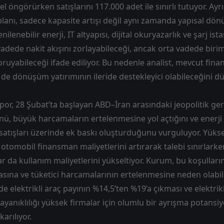
 öngörürken satışlarını 117.000 adet ile sınırlı tutuyor. Ayrı
lanı, sadece kapasite artışı değil aynı zamanda yapısal dön
ilenebilir enerji, IT altyapısı, dijital okuryazarlık ve şarj is
 vadede nakit akışını zorlayabileceği, ancak orta vadede birim
ruyabileceği ifade ediliyor. Bu nedenle analist, mevcut finan
 de dönüşüm yatırımının ileride destekleyici olabileceğini d
apor, 28 Şubat’ta başlayan ABD–İran arasındaki jeopolitik ger
ü, büyük harcamaların ertelenmesine yol açtığını ve enerji f
 satışları üzerinde ek baskı oluşturduğunu vurguluyor. Yüks
le otomobil finansman maliyetlerini artırarak talebi sınırlar
lar da kullanım maliyetlerini yükseltiyor. Kurum, bu koşullar
asına ve tüketici harcamalarının ertelenmesine neden olabi
 elektrikli araç payının %14,5’ten %19’a çıkması ve elektrikl
yanıklılığı yüksek firmalar için olumlu bir ayrışma potansiye
arılıyor.