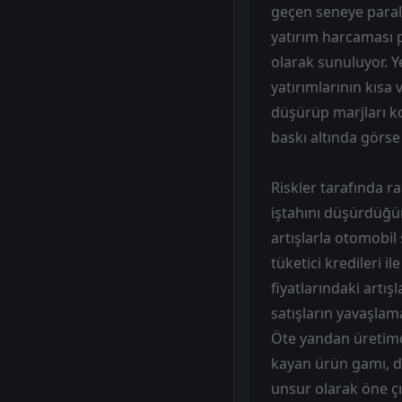
geçen seneye paralel
yatırım harcaması p
olarak sunuluyor. Yen
yatırımlarının kısa
düşürüp marjları ko
baskı altında görse
Riskler tarafında r
iştahını düşürdüğün
artışlarla otomobil
tüketici kredileri i
fiyatlarındaki artış
satışların yavaşlam
Öte yandan üretimde
kayan ürün gamı, da
unsur olarak öne çık