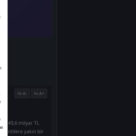
e
e
A-
A+
a
r
a
nda 49,6 milyar TL
at
klentilere yakın bir