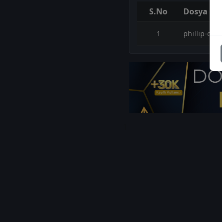
S.No
Dosya Ad
1
phillip-cap
1