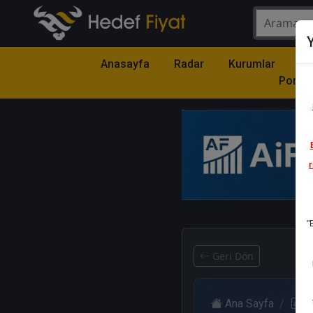
Y
Anasayfa
Radar
Kurumlar
Mo
Portfö
r
1
"
Geri Dön
Ana Sayfa
R