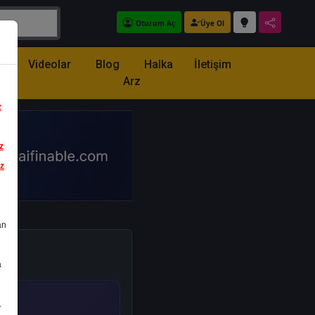
Oturum Aç
Üye Ol
z
Videolar
Blog
Halka
İletişim
Arz
z
z
iz
an
a
.