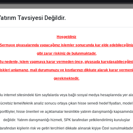
atırım Tavsiyesi Değildir.
del
Hisse
Öne
Raporlar
Partnerlerimi
y
Karşılaştır
Çıkanlar
Hoşgeldiniz
Sermaye piyasalarında yapacağınız işlemler sonucunda kar elde edebileceğini
gibi zarar riskiniz de bulunmaktadır.
Bu nedenle, işlem yapmaya karar vermeden önce, piyasada karşılaşabileceğini
iskleri anlamanız, mali durumunuzu ve kısıtlarınızı dikkate alarak karar vermen
gerekmektedir.
Bu internet sitesindeki tüm sayfalarda veya bağlı sosyal medya hesaplarında yer al
ücretsiz temel/teknik analiz sonucu ortaya çıkan hisse senedi hedef fiyatları, model
portföyler, hisse önerileri ve açıklamalar kesinlikle yatırım danışmanlığı kapsamınd
değildir. Yatırım danışmanlığı hizmeti, SPK tarafından yetkilendirilmiş kuruluşlar
aporlar
Phillip Capital
Rapor Detay
tarafından kişilerin risk ve getiri tercihleri dikkate alınarak kişiye Özel sunulmaktadır