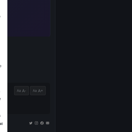
e
e
A-
A+
a
r
a
at