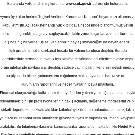
Bu alanda yetkilendirilmiş kurumlar
www.spk.gov.tr
adresinde bulunabilir.
otiv Raporu
Ayrıca üye olan herkes "Kişisel Verilerin Korunması Kanunu" beyanımızı okumuş v
19 Mart 2024
kabul etmiştir. Açılacak herhangi hukiki bir dava neticesinde platformumuz yetkili
merciler ile gerekli uzlaşmayı sağlayacaktır, lakin zorunlu şartlar ve resmi kurumlar
dışında hiç bir yerde Kişisel Verilerinizin paylaşılmayacağını da beyan ederiz.
İlgili grup/internet sitesi/kanal hesabı bir yatırım kuruluşu değildir. Burada
gördükleriniz herhangi bir varlık için alım/satım yönlendirici nitelikte tavsiye veya
yorum niteliğinde paylaşımlar değildir, sadece yatırımcıların kendisini geliştirmesi, v
bu piyasada bilinçli yatırımcıların çoğalması maksadıyla bazı banka ve aracı
kurumların raporlarını ve hedef fiyatlarını paylaşmaktadır.
Finansal okuryazarlığa katkı sunmak, neye/neden yatırım yapıldığını tam manasıyl
okuyabilmek için işin profesyonellerinin bakış açılarını, değerleme modellerini ve bi
Çeyrek Finansal Değerlendirmesi
şirketi değerlerken dikkate aldıkları kriterleri göz önünde bulundurabilirsiniz, lakin
yalnızca bu raporlar veya analizlere güvenerek yatırım yapmak sizi maddi kayıplar
ğratabilir.. Bu bilgiler/paylaşımlar kurum&banka raporları olmakla birlikte
Hedef Fiy