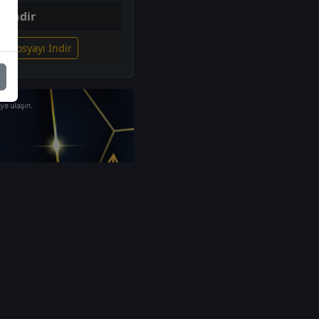
İndir
li Dosyayı İndir