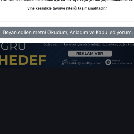
Platformu kesinlikle alım/satım için bir tavsiye veya yorum yapmamaktadır ve
ı
yine kesinlikle tavsiye niteliği taşımamaktadır.
"
ital-doas-degerlendirmesi
İlgi
Beyan edilen metni Okudum, Anladım ve Kabul ediyorum.