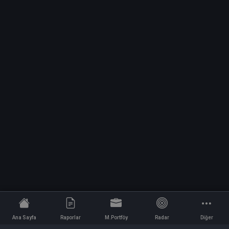
Ana Sayfa
Raporlar
M.Portföy
Radar
Diğer