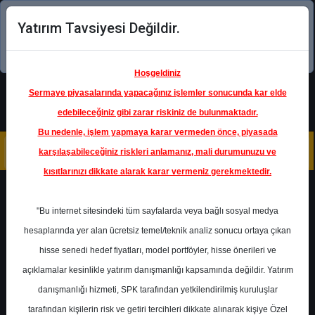
Yatırım Tavsiyesi Değildir.
Şimdi uygulamayı indirin!
Hoşgeldiniz
Sermaye piyasalarında yapacağınız işlemler sonucunda kar elde
edebileceğiniz gibi zarar riskiniz de bulunmaktadır.
Bu nedenle, işlem yapmaya karar vermeden önce, piyasada
karşılaşabileceğiniz riskleri anlamanız, mali durumunuzu ve
kısıtlarınızı dikkate alarak karar vermeniz gerekmektedir.
Geri Dön
"Bu internet sitesindeki tüm sayfalarda veya bağlı sosyal medya
hesaplarında yer alan ücretsiz temel/teknik analiz sonucu ortaya çıkan
Ana Sayfa
Raporlar
Phillip Capital
hisse senedi hedef fiyatları, model portföyler, hisse önerileri ve
Rapor Detay
açıklamalar kesinlikle yatırım danışmanlığı kapsamında değildir. Yatırım
danışmanlığı hizmeti, SPK tarafından yetkilendirilmiş kuruluşlar
Enerji Bülteni
tarafından kişilerin risk ve getiri tercihleri dikkate alınarak kişiye Özel