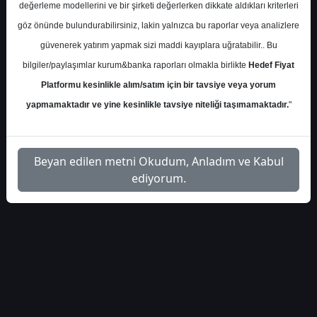
phillip-capital-enerji-
İlgili
değerleme modellerini ve bir şirketi değerlerken dikkate aldıkları kriterleri
1
bulteni-56543
Dosyayı İndir
göz önünde bulundurabilirsiniz, lakin yalnızca bu raporlar veya analizlere
güvenerek yatırım yapmak sizi maddi kayıplara uğratabilir.. Bu
bilgiler/paylaşımlar kurum&banka raporları olmakla birlikte
Hedef Fiyat
Platformu kesinlikle alım/satım için bir tavsiye veya yorum
yapmamaktadır ve yine kesinlikle tavsiye niteliği taşımamaktadır.
"
1
Beyan edilen metni Okudum, Anladım ve Kabul
ediyorum.