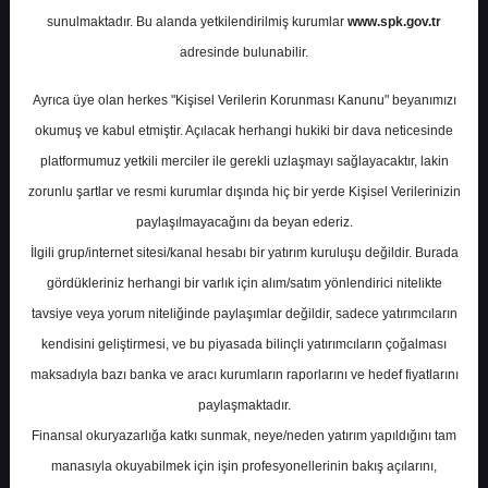
sunulmaktadır. Bu alanda yetkilendirilmiş kurumlar
www.spk.gov.tr
Phillip Capital
17 Kasım 2025
adresinde bulunabilir.
Ayrıca üye olan herkes "Kişisel Verilerin Korunması Kanunu" beyanımızı
okumuş ve kabul etmiştir. Açılacak herhangi hukiki bir dava neticesinde
platformumuz yetkili merciler ile gerekli uzlaşmayı sağlayacaktır, lakin
zorunlu şartlar ve resmi kurumlar dışında hiç bir yerde Kişisel Verilerinizin
paylaşılmayacağını da beyan ederiz.
İlgili grup/internet sitesi/kanal hesabı bir yatırım kuruluşu değildir. Burada
A-
A+
gördükleriniz herhangi bir varlık için alım/satım yönlendirici nitelikte
Enerji Bülteni
tavsiye veya yorum niteliğinde paylaşımlar değildir, sadece yatırımcıların
kendisini geliştirmesi, ve bu piyasada bilinçli yatırımcıların çoğalması
maksadıyla bazı banka ve aracı kurumların raporlarını ve hedef fiyatlarını
Pazartesi, 17 Kasım 2025 00:00
paylaşmaktadır.
Finansal okuryazarlığa katkı sunmak, neye/neden yatırım yapıldığını tam
S.No
Dosya Adı
İndir
manasıyla okuyabilmek için işin profesyonellerinin bakış açılarını,