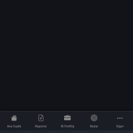
Ana Sayfa
Raporlar
M.Portföy
Radar
Diğer