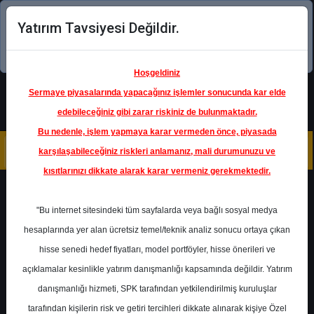
Yatırım Tavsiyesi Değildir.
Şimdi uygulamayı indirin!
Hoşgeldiniz
Sermaye piyasalarında yapacağınız işlemler sonucunda kar elde
edebileceğiniz gibi zarar riskiniz de bulunmaktadır.
Bu nedenle, işlem yapmaya karar vermeden önce, piyasada
karşılaşabileceğiniz riskleri anlamanız, mali durumunuzu ve
kısıtlarınızı dikkate alarak karar vermeniz gerekmektedir.
Geri Dön
"Bu internet sitesindeki tüm sayfalarda veya bağlı sosyal medya
hesaplarında yer alan ücretsiz temel/teknik analiz sonucu ortaya çıkan
Ana Sayfa
Raporlar
Oyak Yatırım
hisse senedi hedef fiyatları, model portföyler, hisse önerileri ve
Rapor Detay
açıklamalar kesinlikle yatırım danışmanlığı kapsamında değildir. Yatırım
danışmanlığı hizmeti, SPK tarafından yetkilendirilmiş kuruluşlar
Gen İlaç Analist Toplantı
tarafından kişilerin risk ve getiri tercihleri dikkate alınarak kişiye Özel