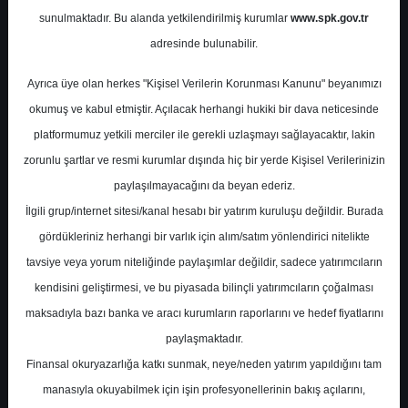
Notları
sunulmaktadır. Bu alanda yetkilendirilmiş kurumlar
www.spk.gov.tr
adresinde bulunabilir.
Oyak Yatırım
22 Aralık 2023
Ayrıca üye olan herkes "Kişisel Verilerin Korunması Kanunu" beyanımızı
okumuş ve kabul etmiştir. Açılacak herhangi hukiki bir dava neticesinde
platformumuz yetkili merciler ile gerekli uzlaşmayı sağlayacaktır, lakin
zorunlu şartlar ve resmi kurumlar dışında hiç bir yerde Kişisel Verilerinizin
paylaşılmayacağını da beyan ederiz.
İlgili grup/internet sitesi/kanal hesabı bir yatırım kuruluşu değildir. Burada
gördükleriniz herhangi bir varlık için alım/satım yönlendirici nitelikte
A-
A+
tavsiye veya yorum niteliğinde paylaşımlar değildir, sadece yatırımcıların
kendisini geliştirmesi, ve bu piyasada bilinçli yatırımcıların çoğalması
maksadıyla bazı banka ve aracı kurumların raporlarını ve hedef fiyatlarını
Cuma, 22 Aralık 2023 00:00
paylaşmaktadır.
Finansal okuryazarlığa katkı sunmak, neye/neden yatırım yapıldığını tam
S.No
Dosya Adı
İndir
manasıyla okuyabilmek için işin profesyonellerinin bakış açılarını,