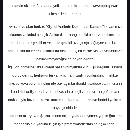
Finansalları
sunulmaktadır. Bu alanda yetkilendirilmiş kurumlar
www.spk.gov.tr
adresinde bulunabilir.
İnfo Yatırım
22 Nisan 2026
Ayrıca üye olan herkes "Kişisel Verilerin Korunması Kanunu" beyanımızı
okumuş ve kabul etmiştir. Açılacak herhangi hukiki bir dava neticesinde
platformumuz yetkili merciler ile gerekli uzlaşmayı sağlayacaktır, lakin
zorunlu şartlar ve resmi kurumlar dışında hiç bir yerde Kişisel Verilerinizin
paylaşılmayacağını da beyan ederiz.
İlgili grup/internet sitesi/kanal hesabı bir yatırım kuruluşu değildir. Burada
gördükleriniz herhangi bir varlık için alım/satım yönlendirici nitelikte
A-
A+
tavsiye veya yorum niteliğinde paylaşımlar değildir, sadece yatırımcıların
kendisini geliştirmesi, ve bu piyasada bilinçli yatırımcıların çoğalması
Grafiklerle TABGD Finansalları
maksadıyla bazı banka ve aracı kurumların raporlarını ve hedef fiyatlarını
paylaşmaktadır.
Rapor, TAB Gıda için 2026/03 dönemi
Finansal okuryazarlığa katkı sunmak, neye/neden yatırım yapıldığını tam
verileriyle şirketin finansal görünümünü
manasıyla okuyabilmek için işin profesyonellerinin bakış açılarını,
grafiklerle değerlendirmektedir. Hisse fiyatı