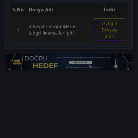
S.No
Dosya Adı
İndir
İlgili
info-yatirim-grafiklerle-
1
Dosyayı
tabgd-finansallari.pdf
İndir
1