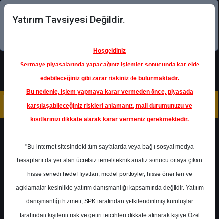
Yatırım Tavsiyesi Değildir.
Şimdi uygulamayı indirin!
Hoşgeldiniz
Sermaye piyasalarında yapacağınız işlemler sonucunda kar elde
edebileceğiniz gibi zarar riskiniz de bulunmaktadır.
Bu nedenle, işlem yapmaya karar vermeden önce, piyasada
karşılaşabileceğiniz riskleri anlamanız, mali durumunuzu ve
kısıtlarınızı dikkate alarak karar vermeniz gerekmektedir.
Geri Dön
"Bu internet sitesindeki tüm sayfalarda veya bağlı sosyal medya
hesaplarında yer alan ücretsiz temel/teknik analiz sonucu ortaya çıkan
Ana Sayfa
Raporlar
İnfo Yatırım
hisse senedi hedef fiyatları, model portföyler, hisse önerileri ve
Rapor Detay
açıklamalar kesinlikle yatırım danışmanlığı kapsamında değildir. Yatırım
danışmanlığı hizmeti, SPK tarafından yetkilendirilmiş kuruluşlar
Grafiklerle TABGD
tarafından kişilerin risk ve getiri tercihleri dikkate alınarak kişiye Özel