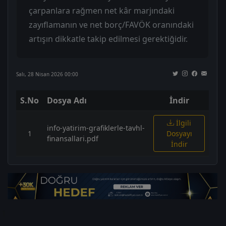
çarpanlara rağmen net kâr marjındaki
zayıflamanın ve net borç/FAVÖK oranındaki
artışın dikkatle takip edilmesi gerektiğidir.
Salı, 28 Nisan 2026 00:00
S.No
Dosya Adı
İndir
İlgili
info-yatirim-grafiklerle-tavhl-
1
Dosyayı
finansallari.pdf
İndir
1