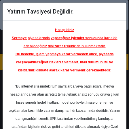
Yatırım Tavsiyesi Değildir.
Şimdi uygulamayı indirin!
Hoşgeldiniz
Sermaye piyasalarında yapacağınız işlemler sonucunda kar elde
edebileceğiniz gibi zarar riskiniz de bulunmaktadır.
Bu nedenle, işlem yapmaya karar vermeden önce, piyasada
karşılaşabileceğiniz riskleri anlamanız, mali durumunuzu ve
kısıtlarınızı dikkate alarak karar vermeniz gerekmektedir.
Geri Dön
"Bu internet sitesindeki tüm sayfalarda veya bağlı sosyal medya
hesaplarında yer alan ücretsiz temel/teknik analiz sonucu ortaya çıkan
Ana Sayfa
Raporlar
İnfo Yatırım
hisse senedi hedef fiyatları, model portföyler, hisse önerileri ve
Rapor Detay
açıklamalar kesinlikle yatırım danışmanlığı kapsamında değildir. Yatırım
danışmanlığı hizmeti, SPK tarafından yetkilendirilmiş kuruluşlar
Grafiklerle TAVHL
tarafından kişilerin risk ve getiri tercihleri dikkate alınarak kişiye Özel