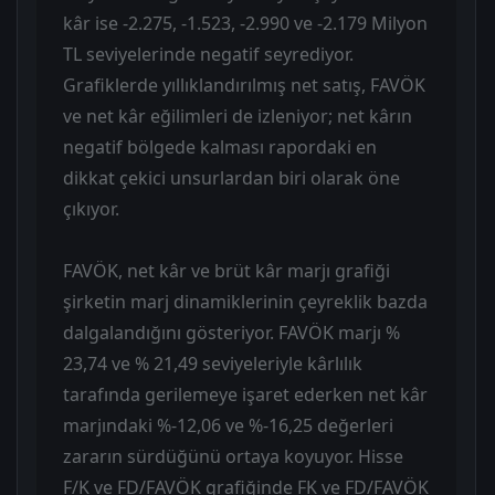
kâr ise -2.275, -1.523, -2.990 ve -2.179 Milyon
TL seviyelerinde negatif seyrediyor.
Grafiklerde yıllıklandırılmış net satış, FAVÖK
ve net kâr eğilimleri de izleniyor; net kârın
negatif bölgede kalması rapordaki en
dikkat çekici unsurlardan biri olarak öne
çıkıyor.
FAVÖK, net kâr ve brüt kâr marjı grafiği
şirketin marj dinamiklerinin çeyreklik bazda
dalgalandığını gösteriyor. FAVÖK marjı %
23,74 ve % 21,49 seviyeleriyle kârlılık
tarafında gerilemeye işaret ederken net kâr
marjındaki %-12,06 ve %-16,25 değerleri
zararın sürdüğünü ortaya koyuyor. Hisse
F/K ve FD/FAVÖK grafiğinde FK ve FD/FAVÖK