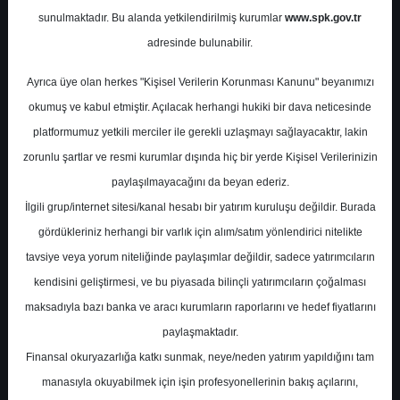
Finansalları
sunulmaktadır. Bu alanda yetkilendirilmiş kurumlar
www.spk.gov.tr
adresinde bulunabilir.
İnfo Yatırım
28 Nisan 2026
Ayrıca üye olan herkes "Kişisel Verilerin Korunması Kanunu" beyanımızı
okumuş ve kabul etmiştir. Açılacak herhangi hukiki bir dava neticesinde
platformumuz yetkili merciler ile gerekli uzlaşmayı sağlayacaktır, lakin
zorunlu şartlar ve resmi kurumlar dışında hiç bir yerde Kişisel Verilerinizin
paylaşılmayacağını da beyan ederiz.
İlgili grup/internet sitesi/kanal hesabı bir yatırım kuruluşu değildir. Burada
gördükleriniz herhangi bir varlık için alım/satım yönlendirici nitelikte
A-
A+
tavsiye veya yorum niteliğinde paylaşımlar değildir, sadece yatırımcıların
kendisini geliştirmesi, ve bu piyasada bilinçli yatırımcıların çoğalması
Grafiklerle TAVHL Finansalları
maksadıyla bazı banka ve aracı kurumların raporlarını ve hedef fiyatlarını
paylaşmaktadır.
Raporda TAV Havalimanları için 2026/03
Finansal okuryazarlığa katkı sunmak, neye/neden yatırım yapıldığını tam
dönemine ait çeyreklik finansal görünüm
manasıyla okuyabilmek için işin profesyonellerinin bakış açılarını,
öne çıkarılıyor ve hisse fiyatı 242,00 ile