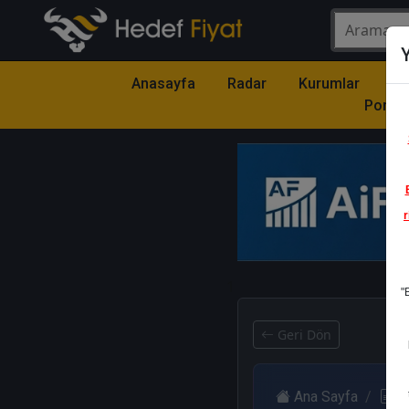
Y
Anasayfa
Radar
Kurumlar
Mo
Portfö
r
1
"
Geri Dön
Ana Sayfa
R