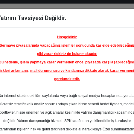
atırım Tavsiyesi Değildir.
del
Hisse
Öne
Raporlar
Partnerlerimi
y
Karşılaştır
Çıkanlar
Hoşgeldiniz
Sermaye piyasalarında yapacağınız işlemler sonucunda kar elde edebileceğini
gibi zarar riskiniz de bulunmaktadır.
Bu nedenle, işlem yapmaya karar vermeden önce, piyasada karşılaşabileceğini
iskleri anlamanız, mali durumunuzu ve kısıtlarınızı dikkate alarak karar vermen
gerekmektedir.
Bu internet sitesindeki tüm sayfalarda veya bağlı sosyal medya hesaplarında yer al
ücretsiz temel/teknik analiz sonucu ortaya çıkan hisse senedi hedef fiyatları, model
portföyler, hisse önerileri ve açıklamalar kesinlikle yatırım danışmanlığı kapsamınd
değildir. Yatırım danışmanlığı hizmeti, SPK tarafından yetkilendirilmiş kuruluşlar
aporlar
Phillip Capital
Rapor Detay
tarafından kişilerin risk ve getiri tercihleri dikkate alınarak kişiye Özel sunulmaktadır