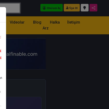
Oturum Aç
Üye Ol
z
Videolar
Blog
Halka
İletişim
Arz
z
z
iz
an
a
.