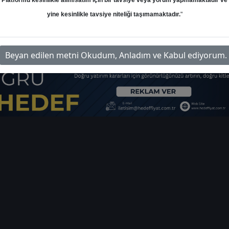
Platformu kesinlikle alım/satım için bir tavsiye veya yorum yapmamaktadır ve
yine kesinlikle tavsiye niteliği taşımamaktadır.
"
al-gunluk-bulten-ve-hisse-onerileri-4746
Beyan edilen metni Okudum, Anladım ve Kabul ediyorum.