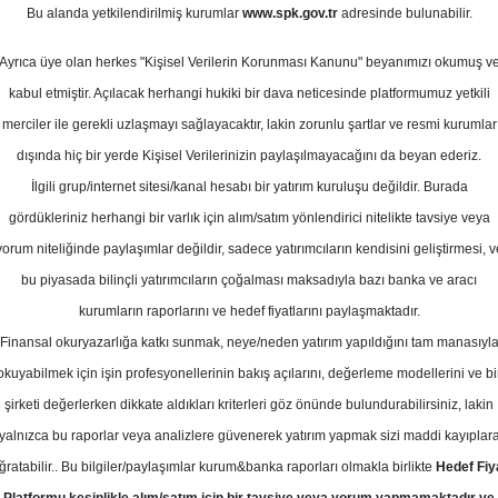
Bu alanda yetkilendirilmiş kurumlar
www.spk.gov.tr
adresinde bulunabilir.
en ve Hisse Önerileri
Ayrıca üye olan herkes "Kişisel Verilerin Korunması Kanunu" beyanımızı okumuş v
27 Ağustos 2025
kabul etmiştir. Açılacak herhangi hukiki bir dava neticesinde platformumuz yetkili
merciler ile gerekli uzlaşmayı sağlayacaktır, lakin zorunlu şartlar ve resmi kurumlar
dışında hiç bir yerde Kişisel Verilerinizin paylaşılmayacağını da beyan ederiz.
İlgili grup/internet sitesi/kanal hesabı bir yatırım kuruluşu değildir. Burada
gördükleriniz herhangi bir varlık için alım/satım yönlendirici nitelikte tavsiye veya
yorum niteliğinde paylaşımlar değildir, sadece yatırımcıların kendisini geliştirmesi, v
bu piyasada bilinçli yatırımcıların çoğalması maksadıyla bazı banka ve aracı
kurumların raporlarını ve hedef fiyatlarını paylaşmaktadır.
Finansal okuryazarlığa katkı sunmak, neye/neden yatırım yapıldığını tam manasıyl
okuyabilmek için işin profesyonellerinin bakış açılarını, değerleme modellerini ve bi
sse Önerileri
şirketi değerlerken dikkate aldıkları kriterleri göz önünde bulundurabilirsiniz, lakin
yalnızca bu raporlar veya analizlere güvenerek yatırım yapmak sizi maddi kayıplar
ğratabilir.. Bu bilgiler/paylaşımlar kurum&banka raporları olmakla birlikte
Hedef Fiy