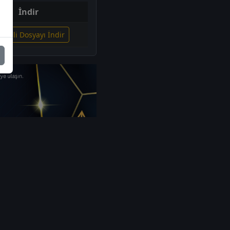
İndir
İlgili Dosyayı İndir