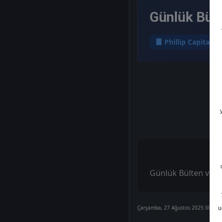
Günlük Bült
Phillip Capital
Günlük Bülten ve Hi
Çarşamba, 27 Ağustos 2025 00:00
u