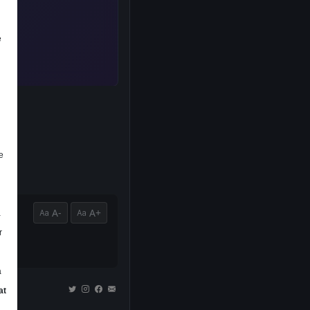
e
e
A-
A+
a
r
a
at