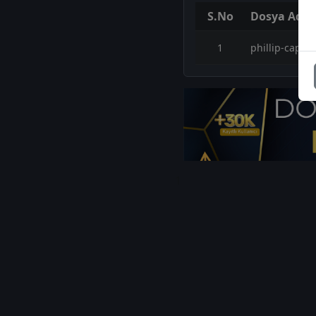
S.No
Dosya Adı
1
phillip-capit
1