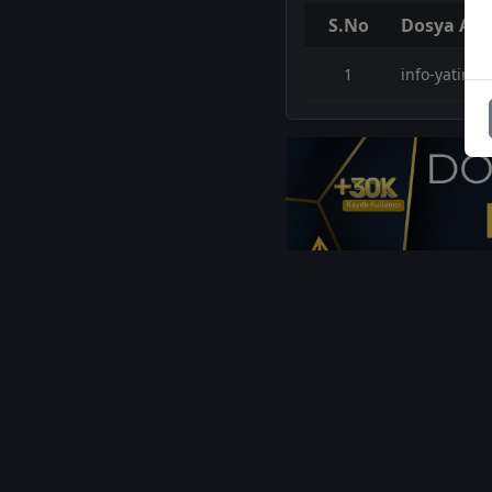
S.No
Dosya Adı
1
info-yatiri
1