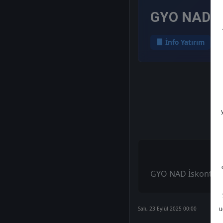
GYO NAD İs
İnfo Yatırım
GYO NAD İskontola
Salı, 23 Eylül 2025 00:00
u