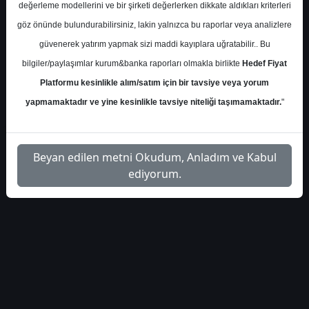
İlgili
değerleme modellerini ve bir şirketi değerlerken dikkate aldıkları kriterleri
info-yatirim-gyo-nad-
1
Dosyayı
göz önünde bulundurabilirsiniz, lakin yalnızca bu raporlar veya analizlere
iskonto-raporu-52024
İndir
güvenerek yatırım yapmak sizi maddi kayıplara uğratabilir.. Bu
bilgiler/paylaşımlar kurum&banka raporları olmakla birlikte
Hedef Fiyat
Platformu kesinlikle alım/satım için bir tavsiye veya yorum
yapmamaktadır ve yine kesinlikle tavsiye niteliği taşımamaktadır.
"
1
Beyan edilen metni Okudum, Anladım ve Kabul
ediyorum.