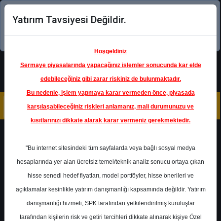
Yatırım Tavsiyesi Değildir.
Şimdi uygulamayı indirin!
Hoşgeldiniz
Sermaye piyasalarında yapacağınız işlemler sonucunda kar elde
edebileceğiniz gibi zarar riskiniz de bulunmaktadır.
Bu nedenle, işlem yapmaya karar vermeden önce, piyasada
karşılaşabileceğiniz riskleri anlamanız, mali durumunuzu ve
kısıtlarınızı dikkate alarak karar vermeniz gerekmektedir.
Geri Dön
"Bu internet sitesindeki tüm sayfalarda veya bağlı sosyal medya
hesaplarında yer alan ücretsiz temel/teknik analiz sonucu ortaya çıkan
Ana Sayfa
Raporlar
İnfo Yatırım
hisse senedi hedef fiyatları, model portföyler, hisse önerileri ve
Rapor Detay
açıklamalar kesinlikle yatırım danışmanlığı kapsamında değildir. Yatırım
danışmanlığı hizmeti, SPK tarafından yetkilendirilmiş kuruluşlar
GYO NAD İskontoları
tarafından kişilerin risk ve getiri tercihleri dikkate alınarak kişiye Özel