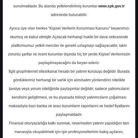
sunulmaktadır. Bu alanda yetkilendirilmiş kurumlar
www.spk.gov.tr
İnfo Yatırım
05 Ocak 2026
adresinde bulunabilir.
Ayrıca üye olan herkes "Kişisel Verilerin Korunması Kanunu" beyanımızı
okumuş ve kabul etmiştir. Açılacak herhangi hukiki bir dava neticesinde
platformumuz yetkili merciler ile gerekli uzlaşmayı sağlayacaktır, lakin
zorunlu şartlar ve resmi kurumlar dışında hiç bir yerde Kişisel Verilerinizin
paylaşılmayacağını da beyan ederiz.
İlgili grup/internet sitesi/kanal hesabı bir yatırım kuruluşu değildir. Burada
A-
A+
gördükleriniz herhangi bir varlık için alım/satım yönlendirici nitelikte
GYO NAD İskontoları
tavsiye veya yorum niteliğinde paylaşımlar değildir, sadece yatırımcıların
kendisini geliştirmesi, ve bu piyasada bilinçli yatırımcıların çoğalması
maksadıyla bazı banka ve aracı kurumların raporlarını ve hedef fiyatlarını
Pazartesi, 05 Ocak 2026 00:00
paylaşmaktadır.
Finansal okuryazarlığa katkı sunmak, neye/neden yatırım yapıldığını tam
S.No
Dosya Adı
İndir
manasıyla okuyabilmek için işin profesyonellerinin bakış açılarını,