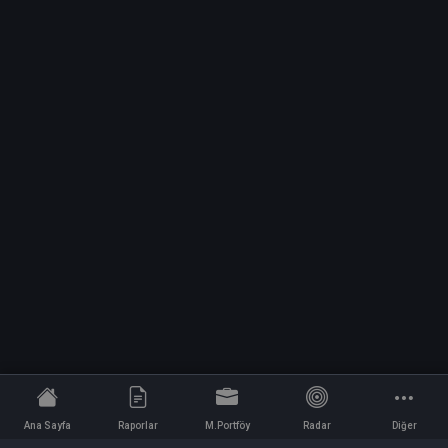
Ana Sayfa
Raporlar
M.Portföy
Radar
Diğer