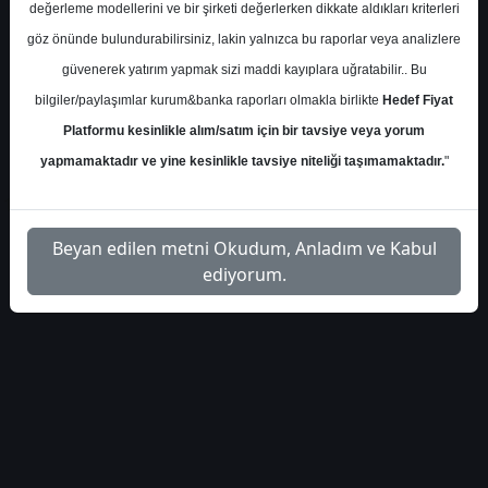
İlgili
değerleme modellerini ve bir şirketi değerlerken dikkate aldıkları kriterleri
info-gyo-net-aktif-deger-
1
Dosyayı
göz önünde bulundurabilirsiniz, lakin yalnızca bu raporlar veya analizlere
iskonto-tablosu-4403
İndir
güvenerek yatırım yapmak sizi maddi kayıplara uğratabilir.. Bu
bilgiler/paylaşımlar kurum&banka raporları olmakla birlikte
Hedef Fiyat
Platformu kesinlikle alım/satım için bir tavsiye veya yorum
yapmamaktadır ve yine kesinlikle tavsiye niteliği taşımamaktadır.
"
1
Beyan edilen metni Okudum, Anladım ve Kabul
ediyorum.