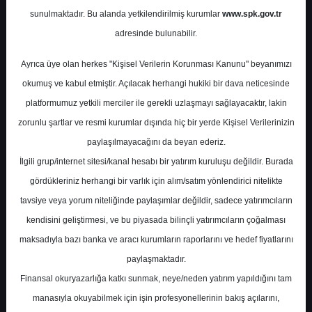
sunulmaktadır. Bu alanda yetkilendirilmiş kurumlar
www.spk.gov.tr
İnfo Yatırım
18 Ağustos 2025
adresinde bulunabilir.
Ayrıca üye olan herkes "Kişisel Verilerin Korunması Kanunu" beyanımızı
okumuş ve kabul etmiştir. Açılacak herhangi hukiki bir dava neticesinde
platformumuz yetkili merciler ile gerekli uzlaşmayı sağlayacaktır, lakin
zorunlu şartlar ve resmi kurumlar dışında hiç bir yerde Kişisel Verilerinizin
paylaşılmayacağını da beyan ederiz.
İlgili grup/internet sitesi/kanal hesabı bir yatırım kuruluşu değildir. Burada
A-
A+
gördükleriniz herhangi bir varlık için alım/satım yönlendirici nitelikte
GYO'ların NAD İskontoları
tavsiye veya yorum niteliğinde paylaşımlar değildir, sadece yatırımcıların
kendisini geliştirmesi, ve bu piyasada bilinçli yatırımcıların çoğalması
maksadıyla bazı banka ve aracı kurumların raporlarını ve hedef fiyatlarını
Pazartesi, 18 Ağustos 2025 00:00
paylaşmaktadır.
Finansal okuryazarlığa katkı sunmak, neye/neden yatırım yapıldığını tam
S.No
Dosya Adı
İndir
manasıyla okuyabilmek için işin profesyonellerinin bakış açılarını,