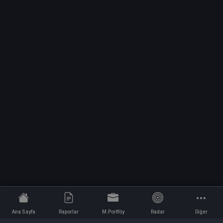
Ana Sayfa
Raporlar
M.Portföy
Radar
Diğer