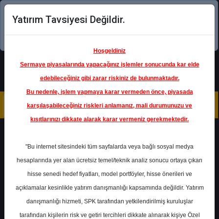
Yatırım Tavsiyesi Değildir.
Şimdi uygulamayı indirin!
Hoşgeldiniz
Sermaye piyasalarında yapacağınız işlemler sonucunda kar elde
edebileceğiniz gibi zarar riskiniz de bulunmaktadır.
Bu nedenle, işlem yapmaya karar vermeden önce, piyasada
karşılaşabileceğiniz riskleri anlamanız, mali durumunuzu ve
kısıtlarınızı dikkate alarak karar vermeniz gerekmektedir.
Geri Dön
"Bu internet sitesindeki tüm sayfalarda veya bağlı sosyal medya
hesaplarında yer alan ücretsiz temel/teknik analiz sonucu ortaya çıkan
Ana Sayfa
Raporlar
İnfo Yatırım
hisse senedi hedef fiyatları, model portföyler, hisse önerileri ve
Rapor Detay
açıklamalar kesinlikle yatırım danışmanlığı kapsamında değildir. Yatırım
danışmanlığı hizmeti, SPK tarafından yetkilendirilmiş kuruluşlar
GYO NAD İskontoları
tarafından kişilerin risk ve getiri tercihleri dikkate alınarak kişiye Özel