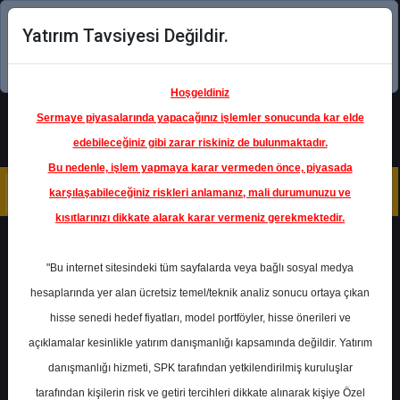
Yatırım Tavsiyesi Değildir.
Şimdi uygulamayı indirin!
Hoşgeldiniz
Sermaye piyasalarında yapacağınız işlemler sonucunda kar elde
edebileceğiniz gibi zarar riskiniz de bulunmaktadır.
Bu nedenle, işlem yapmaya karar vermeden önce, piyasada
karşılaşabileceğiniz riskleri anlamanız, mali durumunuzu ve
kısıtlarınızı dikkate alarak karar vermeniz gerekmektedir.
Geri Dön
"Bu internet sitesindeki tüm sayfalarda veya bağlı sosyal medya
hesaplarında yer alan ücretsiz temel/teknik analiz sonucu ortaya çıkan
Ana Sayfa
Raporlar
İnfo Yatırım
hisse senedi hedef fiyatları, model portföyler, hisse önerileri ve
Rapor Detay
açıklamalar kesinlikle yatırım danışmanlığı kapsamında değildir. Yatırım
danışmanlığı hizmeti, SPK tarafından yetkilendirilmiş kuruluşlar
GYO NAD İskontoları
tarafından kişilerin risk ve getiri tercihleri dikkate alınarak kişiye Özel