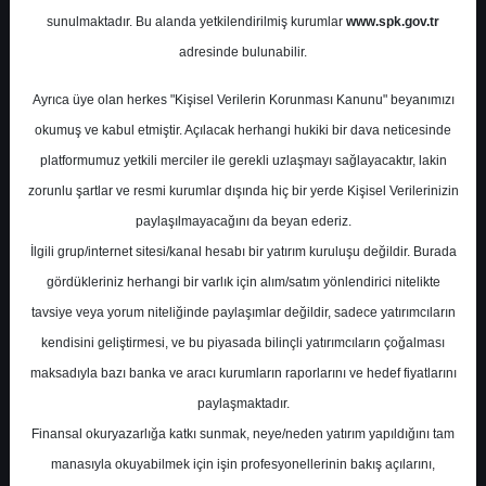
sunulmaktadır. Bu alanda yetkilendirilmiş kurumlar
www.spk.gov.tr
İnfo Yatırım
01 Eylül 2025
adresinde bulunabilir.
Ayrıca üye olan herkes "Kişisel Verilerin Korunması Kanunu" beyanımızı
okumuş ve kabul etmiştir. Açılacak herhangi hukiki bir dava neticesinde
platformumuz yetkili merciler ile gerekli uzlaşmayı sağlayacaktır, lakin
zorunlu şartlar ve resmi kurumlar dışında hiç bir yerde Kişisel Verilerinizin
paylaşılmayacağını da beyan ederiz.
İlgili grup/internet sitesi/kanal hesabı bir yatırım kuruluşu değildir. Burada
A-
A+
gördükleriniz herhangi bir varlık için alım/satım yönlendirici nitelikte
GYO NAD İskontoları
tavsiye veya yorum niteliğinde paylaşımlar değildir, sadece yatırımcıların
kendisini geliştirmesi, ve bu piyasada bilinçli yatırımcıların çoğalması
maksadıyla bazı banka ve aracı kurumların raporlarını ve hedef fiyatlarını
Pazartesi, 01 Eylül 2025 00:00
paylaşmaktadır.
Finansal okuryazarlığa katkı sunmak, neye/neden yatırım yapıldığını tam
S.No
Dosya Adı
İndir
manasıyla okuyabilmek için işin profesyonellerinin bakış açılarını,