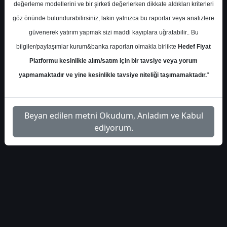
İlgili
değerleme modellerini ve bir şirketi değerlerken dikkate aldıkları kriterleri
info-yatirim-gyo-nad-
1
Dosyayı
göz önünde bulundurabilirsiniz, lakin yalnızca bu raporlar veya analizlere
iskonto-raporu-52614
İndir
güvenerek yatırım yapmak sizi maddi kayıplara uğratabilir.. Bu
bilgiler/paylaşımlar kurum&banka raporları olmakla birlikte
Hedef Fiyat
Platformu kesinlikle alım/satım için bir tavsiye veya yorum
yapmamaktadır ve yine kesinlikle tavsiye niteliği taşımamaktadır.
"
1
Beyan edilen metni Okudum, Anladım ve Kabul
ediyorum.