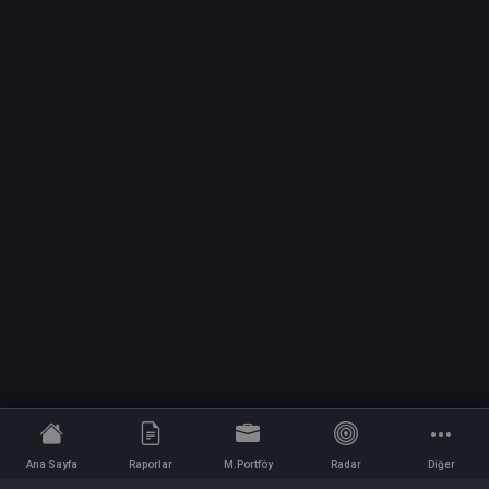
Ana Sayfa
Raporlar
M.Portföy
Radar
Diğer