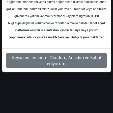
1
Dosyayı
değerleme modellerini ve bir şirketi değerlerken dikkate aldıkları kriterleri
model-portfoy-446622
İndir
göz önünde bulundurabilirsiniz, lakin yalnızca bu raporlar veya analizlere
güvenerek yatırım yapmak sizi maddi kayıplara uğratabilir.. Bu
bilgiler/paylaşımlar kurum&banka raporları olmakla birlikte
Hedef Fiyat
Platformu kesinlikle alım/satım için bir tavsiye veya yorum
yapmamaktadır ve yine kesinlikle tavsiye niteliği taşımamaktadır.
"
1
Beyan edilen metni Okudum, Anladım ve Kabul
ediyorum.