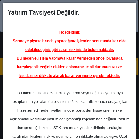
Yatırım Tavsiyesi Değildir.
Şimdi uygulamayı indirin!
Hoşgeldiniz
Sermaye piyasalarında yapacağınız işlemler sonucunda kar elde
edebileceğiniz gibi zarar riskiniz de bulunmaktadır.
Bu nedenle, işlem yapmaya karar vermeden önce, piyasada
karşılaşabileceğiniz riskleri anlamanız, mali durumunuzu ve
kısıtlarınızı dikkate alarak karar vermeniz gerekmektedir.
Geri Dön
"Bu internet sitesindeki tüm sayfalarda veya bağlı sosyal medya
hesaplarında yer alan ücretsiz temel/teknik analiz sonucu ortaya çıkan
Ana Sayfa
Raporlar
Phillip Capital
hisse senedi hedef fiyatları, model portföyler, hisse önerileri ve
Rapor Detay
açıklamalar kesinlikle yatırım danışmanlığı kapsamında değildir. Yatırım
danışmanlığı hizmeti, SPK tarafından yetkilendirilmiş kuruluşlar
Haftalık Model Portföy
tarafından kişilerin risk ve getiri tercihleri dikkate alınarak kişiye Özel