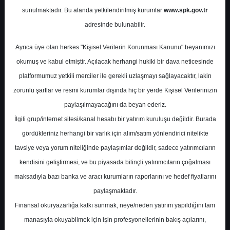
sunulmaktadır. Bu alanda yetkilendirilmiş kurumlar
www.spk.gov.tr
Phillip Capital
21 Ekim 2024
adresinde bulunabilir.
Ayrıca üye olan herkes "Kişisel Verilerin Korunması Kanunu" beyanımızı
okumuş ve kabul etmiştir. Açılacak herhangi hukiki bir dava neticesinde
platformumuz yetkili merciler ile gerekli uzlaşmayı sağlayacaktır, lakin
zorunlu şartlar ve resmi kurumlar dışında hiç bir yerde Kişisel Verilerinizin
paylaşılmayacağını da beyan ederiz.
İlgili grup/internet sitesi/kanal hesabı bir yatırım kuruluşu değildir. Burada
A-
A+
gördükleriniz herhangi bir varlık için alım/satım yönlendirici nitelikte
tavsiye veya yorum niteliğinde paylaşımlar değildir, sadece yatırımcıların
kendisini geliştirmesi, ve bu piyasada bilinçli yatırımcıların çoğalması
Pazartesi, 21 Ekim 2024 00:00
maksadıyla bazı banka ve aracı kurumların raporlarını ve hedef fiyatlarını
paylaşmaktadır.
S.No
Dosya Adı
İndir
Finansal okuryazarlığa katkı sunmak, neye/neden yatırım yapıldığını tam
İlgili
manasıyla okuyabilmek için işin profesyonellerinin bakış açılarını,
phillip-capital-haftalik-