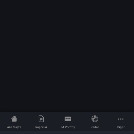
Ana Sayfa
Raporlar
M.Portföy
Radar
Diğer