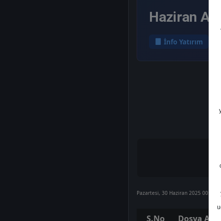
Haziran Ayı
İnfo Yatırım
Pazartesi, 30 Haziran 2025 00:00
u
S.No
Dosya Adı