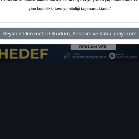
Platformu kesinlikle alım/satım için bir tavsiye veya yorum yapmamaktadır ve
yine kesinlikle tavsiye niteliği taşımamaktadır.
"
haziran-ayi-teknik-oneriler-40393
İ
Beyan edilen metni Okudum, Anladım ve Kabul ediyorum.