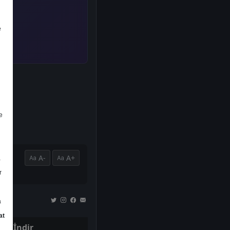
e
e
A-
A+
a
r
a
at
İndir