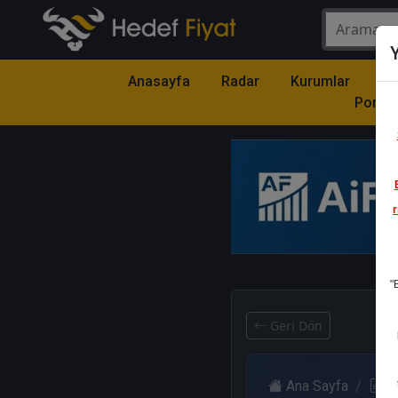
Y
Anasayfa
Radar
Kurumlar
Mo
Portfö
r
1
"
Geri Dön
Ana Sayfa
R