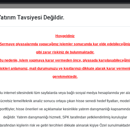
atırım Tavsiyesi Değildir.
del
Hisse
Öne
Raporlar
Partnerlerimi
y
Karşılaştır
Çıkanlar
Hoşgeldiniz
Sermaye piyasalarında yapacağınız işlemler sonucunda kar elde edebileceğini
gibi zarar riskiniz de bulunmaktadır.
Bu nedenle, işlem yapmaya karar vermeden önce, piyasada karşılaşabileceğini
iskleri anlamanız, mali durumunuzu ve kısıtlarınızı dikkate alarak karar vermen
gerekmektedir.
Bu internet sitesindeki tüm sayfalarda veya bağlı sosyal medya hesaplarında yer al
ücretsiz temel/teknik analiz sonucu ortaya çıkan hisse senedi hedef fiyatları, model
portföyler, hisse önerileri ve açıklamalar kesinlikle yatırım danışmanlığı kapsamınd
değildir. Yatırım danışmanlığı hizmeti, SPK tarafından yetkilendirilmiş kuruluşlar
aporlar
İnfo Yatırım
Rapor Detay
tarafından kişilerin risk ve getiri tercihleri dikkate alınarak kişiye Özel sunulmaktadır