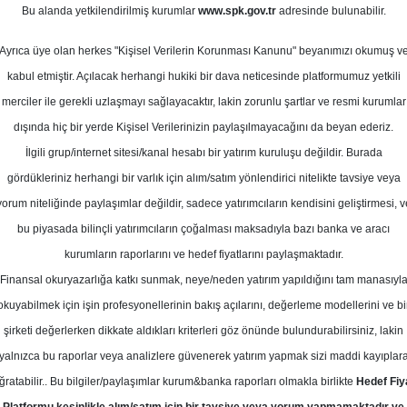
Bu alanda yetkilendirilmiş kurumlar
www.spk.gov.tr
adresinde bulunabilir.
 Teknik Öneriler
Ayrıca üye olan herkes "Kişisel Verilerin Korunması Kanunu" beyanımızı okumuş v
30 Haziran 2025
kabul etmiştir. Açılacak herhangi hukiki bir dava neticesinde platformumuz yetkili
merciler ile gerekli uzlaşmayı sağlayacaktır, lakin zorunlu şartlar ve resmi kurumlar
dışında hiç bir yerde Kişisel Verilerinizin paylaşılmayacağını da beyan ederiz.
İlgili grup/internet sitesi/kanal hesabı bir yatırım kuruluşu değildir. Burada
gördükleriniz herhangi bir varlık için alım/satım yönlendirici nitelikte tavsiye veya
yorum niteliğinde paylaşımlar değildir, sadece yatırımcıların kendisini geliştirmesi, v
bu piyasada bilinçli yatırımcıların çoğalması maksadıyla bazı banka ve aracı
kurumların raporlarını ve hedef fiyatlarını paylaşmaktadır.
Finansal okuryazarlığa katkı sunmak, neye/neden yatırım yapıldığını tam manasıyl
okuyabilmek için işin profesyonellerinin bakış açılarını, değerleme modellerini ve bi
şirketi değerlerken dikkate aldıkları kriterleri göz önünde bulundurabilirsiniz, lakin
yalnızca bu raporlar veya analizlere güvenerek yatırım yapmak sizi maddi kayıplar
ğratabilir.. Bu bilgiler/paylaşımlar kurum&banka raporları olmakla birlikte
Hedef Fiy