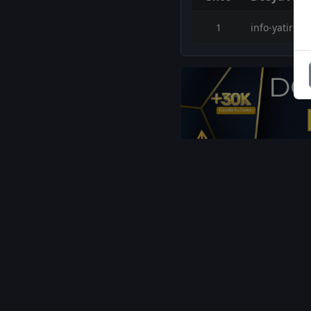
1
info-yatirim-
1