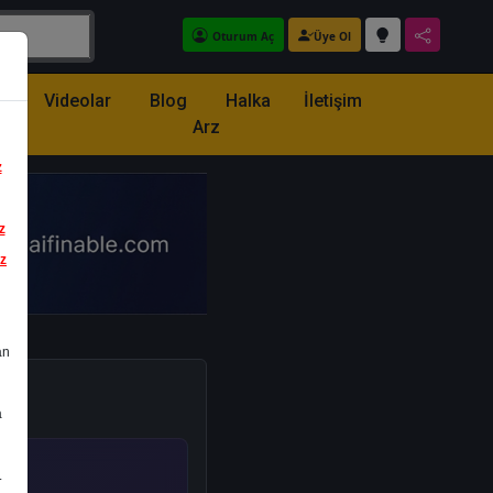
Oturum Aç
Üye Ol
z
Videolar
Blog
Halka
İletişim
Arz
z
z
iz
an
a
.