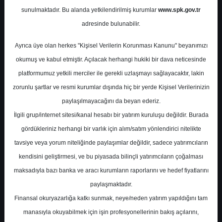
Bilanço Değerlendirmesi
sunulmaktadır. Bu alanda yetkilendirilmiş kurumlar
www.spk.gov.tr
adresinde bulunabilir.
Deniz Yatırım
22 Nisan 2026
Ayrıca üye olan herkes "Kişisel Verilerin Korunması Kanunu" beyanımızı
okumuş ve kabul etmiştir. Açılacak herhangi hukiki bir dava neticesinde
platformumuz yetkili merciler ile gerekli uzlaşmayı sağlayacaktır, lakin
zorunlu şartlar ve resmi kurumlar dışında hiç bir yerde Kişisel Verilerinizin
paylaşılmayacağını da beyan ederiz.
İlgili grup/internet sitesi/kanal hesabı bir yatırım kuruluşu değildir. Burada
gördükleriniz herhangi bir varlık için alım/satım yönlendirici nitelikte
A-
A+
tavsiye veya yorum niteliğinde paylaşımlar değildir, sadece yatırımcıların
kendisini geliştirmesi, ve bu piyasada bilinçli yatırımcıların çoğalması
Hisse Notu: TABGD - Bilanço
maksadıyla bazı banka ve aracı kurumların raporlarını ve hedef fiyatlarını
Değerlendirmesi
paylaşmaktadır.
Finansal okuryazarlığa katkı sunmak, neye/neden yatırım yapıldığını tam
Deniz Yatırım, TAB Gıda için 1Ç26
manasıyla okuyabilmek için işin profesyonellerinin bakış açılarını,
sonuçlarını hem operasyonel hem de