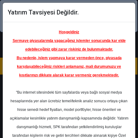
Yatırım Tavsiyesi Değildir.
Şimdi uygulamayı indirin!
Hoşgeldiniz
Sermaye piyasalarında yapacağınız işlemler sonucunda kar elde
edebileceğiniz gibi zarar riskiniz de bulunmaktadır.
Bu nedenle, işlem yapmaya karar vermeden önce, piyasada
karşılaşabileceğiniz riskleri anlamanız, mali durumunuzu ve
kısıtlarınızı dikkate alarak karar vermeniz gerekmektedir.
Geri Dön
"Bu internet sitesindeki tüm sayfalarda veya bağlı sosyal medya
hesaplarında yer alan ücretsiz temel/teknik analiz sonucu ortaya çıkan
Ana Sayfa
Raporlar
Deniz Yatırım
hisse senedi hedef fiyatları, model portföyler, hisse önerileri ve
Rapor Detay
açıklamalar kesinlikle yatırım danışmanlığı kapsamında değildir. Yatırım
danışmanlığı hizmeti, SPK tarafından yetkilendirilmiş kuruluşlar
Hisse Notu: TABGD -
tarafından kişilerin risk ve getiri tercihleri dikkate alınarak kişiye Özel