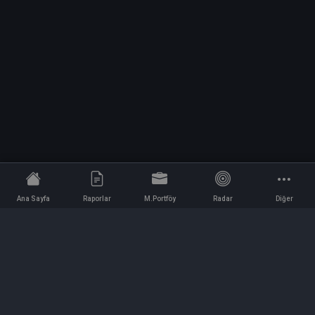
Ana Sayfa
Raporlar
M.Portföy
Radar
Diğer