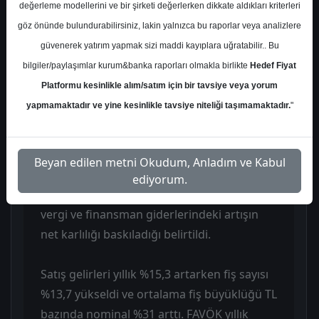
değerleme modellerini ve bir şirketi değerlerken dikkate aldıkları kriterleri
finansal anlamda olumlu değerlendirdi.
göz önünde bulundurabilirsiniz, lakin yalnızca bu raporlar veya analizlere
Şirket 1Ç26’da 13.150 milyon TL satış geliri,
güvenerek yatırım yapmak sizi maddi kayıplara uğratabilir.. Bu
2.235 milyon TL FAVÖK ve 224 milyon TL net
bilgiler/paylaşımlar kurum&banka raporları olmakla birlikte
Hedef Fiyat
kar açıkladı. Analist, düşük mevsimsellik ve
Platformu kesinlikle alım/satım için bir tavsiye veya yorum
talep görünümündeki görece zayıf seyre
yapmamaktadır ve yine kesinlikle tavsiye niteliği taşımamaktadır.
"
karşın beklentinin üzerinde reel ciro
büyümesi ve operasyonel giderlerin iyi
yönetimi sayesinde FAVÖK marjında
Beyan edilen metni Okudum, Anladım ve Kabul
iyileşme görülmesini öne çıkardı. Buna
ediyorum.
karşılık brüt kâr marjındaki gerileme ile
vergi ve finansman giderlerindeki artışın
net karlılığı baskıladığı belirtildi.
Satış gelirleri yıllık %15,3 artarken fiş sayısı
%13,7 yükseldi ve ortalama fiş büyüklüğü TL
bazında nominal %31 arttı. FAVÖK yıllık