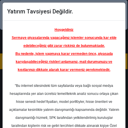
Yatırım Tavsiyesi Değildir.
Şimdi uygulamayı indirin!
Hoşgeldiniz
Sermaye piyasalarında yapacağınız işlemler sonucunda kar elde
edebileceğiniz gibi zarar riskiniz de bulunmaktadır.
Bu nedenle, işlem yapmaya karar vermeden önce, piyasada
karşılaşabileceğiniz riskleri anlamanız, mali durumunuzu ve
kısıtlarınızı dikkate alarak karar vermeniz gerekmektedir.
Geri Dön
"Bu internet sitesindeki tüm sayfalarda veya bağlı sosyal medya
hesaplarında yer alan ücretsiz temel/teknik analiz sonucu ortaya çıkan
Ana Sayfa
Raporlar
ICBC Yatırım
hisse senedi hedef fiyatları, model portföyler, hisse önerileri ve
Rapor Detay
açıklamalar kesinlikle yatırım danışmanlığı kapsamında değildir. Yatırım
danışmanlığı hizmeti, SPK tarafından yetkilendirilmiş kuruluşlar
Karsan Otomotiv Raporu
tarafından kişilerin risk ve getiri tercihleri dikkate alınarak kişiye Özel