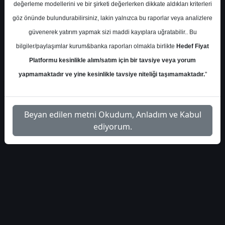
icbc-karsan-otomotiv-
İlgili Dosyayı
değerleme modellerini ve bir şirketi değerlerken dikkate aldıkları kriterleri
1
raporu-4493
İndir
göz önünde bulundurabilirsiniz, lakin yalnızca bu raporlar veya analizlere
güvenerek yatırım yapmak sizi maddi kayıplara uğratabilir.. Bu
bilgiler/paylaşımlar kurum&banka raporları olmakla birlikte
Hedef Fiyat
Platformu kesinlikle alım/satım için bir tavsiye veya yorum
yapmamaktadır ve yine kesinlikle tavsiye niteliği taşımamaktadır.
"
1
Beyan edilen metni Okudum, Anladım ve Kabul
ediyorum.