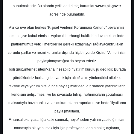
sunulmaktadır. Bu alanda yetkilendirilmiş kurumlar
www.spk.gov.tr
ICBC Yatırım
27 Mayıs 2024
adresinde bulunabilir.
Ayrıca üye olan herkes "Kişisel Verilerin Korunması Kanunu" beyanımızı
okumuş ve kabul etmiştir. Açılacak herhangi hukiki bir dava neticesinde
platformumuz yetkili merciler ile gerekli uzlaşmayı sağlayacaktır, lakin
zorunlu şartlar ve resmi kurumlar dışında hiç bir yerde Kişisel Verilerinizin
paylaşılmayacağını da beyan ederiz.
İlgili grup/internet sitesi/kanal hesabı bir yatırım kuruluşu değildir. Burada
A-
A+
gördükleriniz herhangi bir varlık için alım/satım yönlendirici nitelikte
Karsan Otomotiv Analist Toplantı Notları
tavsiye veya yorum niteliğinde paylaşımlar değildir, sadece yatırımcıların
kendisini geliştirmesi, ve bu piyasada bilinçli yatırımcıların çoğalması
maksadıyla bazı banka ve aracı kurumların raporlarını ve hedef fiyatlarını
Pazartesi, 27 Mayıs 2024 00:00
paylaşmaktadır.
Finansal okuryazarlığa katkı sunmak, neye/neden yatırım yapıldığını tam
S.No
Dosya Adı
İndir
manasıyla okuyabilmek için işin profesyonellerinin bakış açılarını,