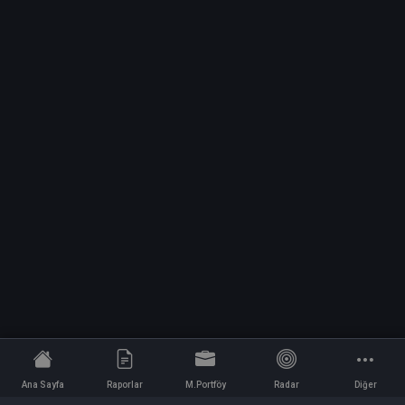
Ana Sayfa
Raporlar
M.Portföy
Radar
Diğer