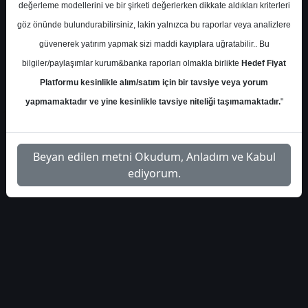
phillip-capital-karsn-
İlgili
değerleme modellerini ve bir şirketi değerlerken dikkate aldıkları kriterleri
1
toplanti-notu-6644
Dosyayı İndir
göz önünde bulundurabilirsiniz, lakin yalnızca bu raporlar veya analizlere
güvenerek yatırım yapmak sizi maddi kayıplara uğratabilir.. Bu
bilgiler/paylaşımlar kurum&banka raporları olmakla birlikte
Hedef Fiyat
Platformu kesinlikle alım/satım için bir tavsiye veya yorum
yapmamaktadır ve yine kesinlikle tavsiye niteliği taşımamaktadır.
"
1
Beyan edilen metni Okudum, Anladım ve Kabul
ediyorum.