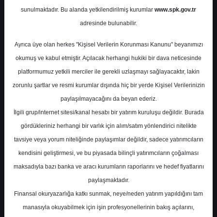
sunulmaktadır. Bu alanda yetkilendirilmiş kurumlar
www.spk.gov.tr
Phillip Capital
16 Mart 2026
adresinde bulunabilir.
Ayrıca üye olan herkes "Kişisel Verilerin Korunması Kanunu" beyanımızı
okumuş ve kabul etmiştir. Açılacak herhangi hukiki bir dava neticesinde
platformumuz yetkili merciler ile gerekli uzlaşmayı sağlayacaktır, lakin
zorunlu şartlar ve resmi kurumlar dışında hiç bir yerde Kişisel Verilerinizin
paylaşılmayacağını da beyan ederiz.
İlgili grup/internet sitesi/kanal hesabı bir yatırım kuruluşu değildir. Burada
A-
A+
gördükleriniz herhangi bir varlık için alım/satım yönlendirici nitelikte
KARSN - Toplantı Notu
tavsiye veya yorum niteliğinde paylaşımlar değildir, sadece yatırımcıların
kendisini geliştirmesi, ve bu piyasada bilinçli yatırımcıların çoğalması
maksadıyla bazı banka ve aracı kurumların raporlarını ve hedef fiyatlarını
Pazartesi, 16 Mart 2026 00:00
paylaşmaktadır.
Finansal okuryazarlığa katkı sunmak, neye/neden yatırım yapıldığını tam
S.No
Dosya Adı
İndir
manasıyla okuyabilmek için işin profesyonellerinin bakış açılarını,