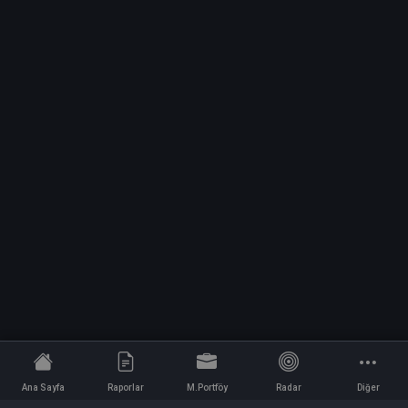
Ana Sayfa
Raporlar
M.Portföy
Radar
Diğer