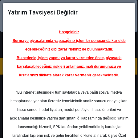
Yatırım Tavsiyesi Değildir.
Şimdi uygulamayı indirin!
Hoşgeldiniz
Sermaye piyasalarında yapacağınız işlemler sonucunda kar elde
edebileceğiniz gibi zarar riskiniz de bulunmaktadır.
Bu nedenle, işlem yapmaya karar vermeden önce, piyasada
karşılaşabileceğiniz riskleri anlamanız, mali durumunuzu ve
kısıtlarınızı dikkate alarak karar vermeniz gerekmektedir.
Geri Dön
"Bu internet sitesindeki tüm sayfalarda veya bağlı sosyal medya
hesaplarında yer alan ücretsiz temel/teknik analiz sonucu ortaya çıkan
Ana Sayfa
Raporlar
Phillip Capital
hisse senedi hedef fiyatları, model portföyler, hisse önerileri ve
Rapor Detay
açıklamalar kesinlikle yatırım danışmanlığı kapsamında değildir. Yatırım
danışmanlığı hizmeti, SPK tarafından yetkilendirilmiş kuruluşlar
KARSN - Toplantı Notu
tarafından kişilerin risk ve getiri tercihleri dikkate alınarak kişiye Özel