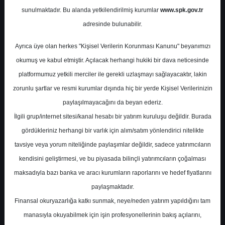
sunulmaktadır. Bu alanda yetkilendirilmiş kurumlar
www.spk.gov.tr
İnfo Yatırım
10 Mart 2025
adresinde bulunabilir.
Ayrıca üye olan herkes "Kişisel Verilerin Korunması Kanunu" beyanımızı
okumuş ve kabul etmiştir. Açılacak herhangi hukiki bir dava neticesinde
platformumuz yetkili merciler ile gerekli uzlaşmayı sağlayacaktır, lakin
zorunlu şartlar ve resmi kurumlar dışında hiç bir yerde Kişisel Verilerinizin
paylaşılmayacağını da beyan ederiz.
İlgili grup/internet sitesi/kanal hesabı bir yatırım kuruluşu değildir. Burada
A-
A+
gördükleriniz herhangi bir varlık için alım/satım yönlendirici nitelikte
2024/12 Dönemi Grafiklerle Finansal
tavsiye veya yorum niteliğinde paylaşımlar değildir, sadece yatırımcıların
Değerlendirme
kendisini geliştirmesi, ve bu piyasada bilinçli yatırımcıların çoğalması
maksadıyla bazı banka ve aracı kurumların raporlarını ve hedef fiyatlarını
paylaşmaktadır.
Pazartesi, 10 Mart 2025 00:00
Finansal okuryazarlığa katkı sunmak, neye/neden yatırım yapıldığını tam
manasıyla okuyabilmek için işin profesyonellerinin bakış açılarını,
S.No
Dosya Adı
İndir