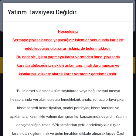
Yatırım Tavsiyesi Değildir.
Şimdi uygulamayı indirin!
Hoşgeldiniz
Sermaye piyasalarında yapacağınız işlemler sonucunda kar elde
edebileceğiniz gibi zarar riskiniz de bulunmaktadır.
Bu nedenle, işlem yapmaya karar vermeden önce, piyasada
karşılaşabileceğiniz riskleri anlamanız, mali durumunuzu ve
kısıtlarınızı dikkate alarak karar vermeniz gerekmektedir.
Geri Dön
"Bu internet sitesindeki tüm sayfalarda veya bağlı sosyal medya
hesaplarında yer alan ücretsiz temel/teknik analiz sonucu ortaya çıkan
Ana Sayfa
Raporlar
İnfo Yatırım
hisse senedi hedef fiyatları, model portföyler, hisse önerileri ve
Rapor Detay
açıklamalar kesinlikle yatırım danışmanlığı kapsamında değildir. Yatırım
danışmanlığı hizmeti, SPK tarafından yetkilendirilmiş kuruluşlar
KRDMD - Bilanço Analizi
tarafından kişilerin risk ve getiri tercihleri dikkate alınarak kişiye Özel