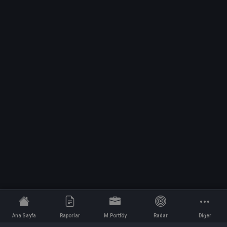
Ana Sayfa
Raporlar
M.Portföy
Radar
Diğer