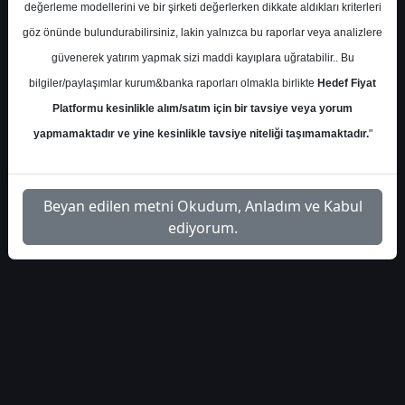
değerleme modellerini ve bir şirketi değerlerken dikkate aldıkları kriterleri
info-kardemir-d-bilanco-
İlgili
göz önünde bulundurabilirsiniz, lakin yalnızca bu raporlar veya analizlere
1
analizi-5594382
Dosyayı İndir
güvenerek yatırım yapmak sizi maddi kayıplara uğratabilir.. Bu
bilgiler/paylaşımlar kurum&banka raporları olmakla birlikte
Hedef Fiyat
Platformu kesinlikle alım/satım için bir tavsiye veya yorum
yapmamaktadır ve yine kesinlikle tavsiye niteliği taşımamaktadır.
"
1
Beyan edilen metni Okudum, Anladım ve Kabul
ediyorum.