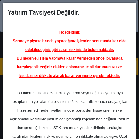
Yatırım Tavsiyesi Değildir.
Şimdi uygulamayı indirin!
Hoşgeldiniz
Sermaye piyasalarında yapacağınız işlemler sonucunda kar elde
edebileceğiniz gibi zarar riskiniz de bulunmaktadır.
Bu nedenle, işlem yapmaya karar vermeden önce, piyasada
karşılaşabileceğiniz riskleri anlamanız, mali durumunuzu ve
kısıtlarınızı dikkate alarak karar vermeniz gerekmektedir.
Geri Dön
"Bu internet sitesindeki tüm sayfalarda veya bağlı sosyal medya
hesaplarında yer alan ücretsiz temel/teknik analiz sonucu ortaya çıkan
Ana Sayfa
Raporlar
ICBC Yatırım
hisse senedi hedef fiyatları, model portföyler, hisse önerileri ve
Rapor Detay
açıklamalar kesinlikle yatırım danışmanlığı kapsamında değildir. Yatırım
danışmanlığı hizmeti, SPK tarafından yetkilendirilmiş kuruluşlar
MGROS - Hedef Fiyat
tarafından kişilerin risk ve getiri tercihleri dikkate alınarak kişiye Özel