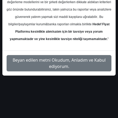
değerleme modellerini ve bir şirketi değerlerken dikkate aldıkları kriterleri
S.No
Dosya Adı
İndir
göz önünde bulundurabilirsiniz, lakin yalnızca bu raporlar veya analizlere
İlgili
güvenerek yatırım yapmak sizi maddi kayıplara uğratabilir.. Bu
icbc-yatirim-migros-ticaret-
1
Dosyayı
bilgiler/paylaşımlar kurum&banka raporları olmakla birlikte
Hedef Fiyat
hedef-fiyat-55933
İndir
Platformu kesinlikle alım/satım için bir tavsiye veya yorum
yapmamaktadır ve yine kesinlikle tavsiye niteliği taşımamaktadır.
"
Beyan edilen metni Okudum, Anladım ve Kabul
1
ediyorum.