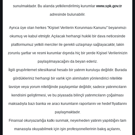
sunulmaktadır. Bu alanda yetkilendirilmiş kurumlar
www.spk.gov.tr
ICBC Yatırım
08 Mayıs 2025
adresinde bulunabilir.
Ayrıca üye olan herkes "Kişisel Verilerin Korunması Kanunu" beyanımızı
okumuş ve kabul etmiştir. Açılacak herhangi hukiki bir dava neticesinde
platformumuz yetkili merciler ile gerekli uzlaşmayı sağlayacaktır, lakin
zorunlu şartlar ve resmi kurumlar dışında hiç bir yerde Kişisel Verilerinizin
paylaşılmayacağını da beyan ederiz.
İlgili grup/internet sitesi/kanal hesabı bir yatırım kuruluşu değildir. Burada
A-
A+
gördükleriniz herhangi bir varlık için alım/satım yönlendirici nitelikte
ICBC Yatırım, MGROS-Migros için hedef
tavsiye veya yorum niteliğinde paylaşımlar değildir, sadece yatırımcıların
fiyatını 750 TL'den 780 TL'ye yükseltti,
kendisini geliştirmesi, ve bu piyasada bilinçli yatırımcıların çoğalması
tavsiyesini "al" olarak korudu
maksadıyla bazı banka ve aracı kurumların raporlarını ve hedef fiyatlarını
paylaşmaktadır.
Finansal okuryazarlığa katkı sunmak, neye/neden yatırım yapıldığını tam
Perşembe, 08 Mayıs 2025 00:00
manasıyla okuyabilmek için işin profesyonellerinin bakış açılarını,