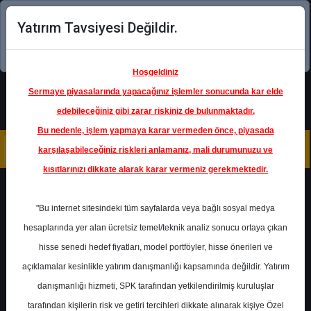
Yatırım Tavsiyesi Değildir.
Şimdi uygulamayı indirin!
Hoşgeldiniz
Sermaye piyasalarında yapacağınız işlemler sonucunda kar elde
edebileceğiniz gibi zarar riskiniz de bulunmaktadır.
Bu nedenle, işlem yapmaya karar vermeden önce, piyasada
karşılaşabileceğiniz riskleri anlamanız, mali durumunuzu ve
kısıtlarınızı dikkate alarak karar vermeniz gerekmektedir.
Geri Dön
"Bu internet sitesindeki tüm sayfalarda veya bağlı sosyal medya
hesaplarında yer alan ücretsiz temel/teknik analiz sonucu ortaya çıkan
Ana Sayfa
Raporlar
Vakıf Yatırım
hisse senedi hedef fiyatları, model portföyler, hisse önerileri ve
Rapor Detay
açıklamalar kesinlikle yatırım danışmanlığı kapsamında değildir. Yatırım
danışmanlığı hizmeti, SPK tarafından yetkilendirilmiş kuruluşlar
Model Portföy
tarafından kişilerin risk ve getiri tercihleri dikkate alınarak kişiye Özel