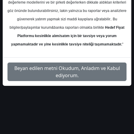
değerleme modellerini ve bir şirketi değerlerken dikkate aldıkları kriterleri
S.No
Dosya Adı
İndir
göz önünde bulundurabilirsiniz, lakin yalnızca bu raporlar veya analizlere
vakif-yatirim-model-
İlgili Dosyayı
güvenerek yatırım yapmak sizi maddi kayıplara uğratabilir.. Bu
1
portfoy-2025
İndir
bilgiler/paylaşımlar kurum&banka raporları olmakla birlikte
Hedef Fiyat
Platformu kesinlikle alım/satım için bir tavsiye veya yorum
yapmamaktadır ve yine kesinlikle tavsiye niteliği taşımamaktadır.
"
1
Beyan edilen metni Okudum, Anladım ve Kabul
ediyorum.