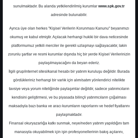
sunulmaktadır. Bu alanda yetkilendirilmiş kurumlar
www.spk.gov.tr
Vakıf Yatırım
08 Ocak 2025
adresinde bulunabilir.
Ayrıca üye olan herkes "Kişisel Verilerin Korunması Kanunu" beyanımızı
okumuş ve kabul etmiştir. Açılacak herhangi hukiki bir dava neticesinde
platformumuz yetkili merciler ile gerekli uzlaşmayı sağlayacaktır, lakin
zorunlu şartlar ve resmi kurumlar dışında hiç bir yerde Kişisel Verilerinizin
paylaşılmayacağını da beyan ederiz.
İlgili grup/internet sitesi/kanal hesabı bir yatırım kuruluşu değildir. Burada
A-
A+
gördükleriniz herhangi bir varlık için alım/satım yönlendirici nitelikte
Vakıf Yatırım, ASELSAN'ı 108,00 TL hedef
tavsiye veya yorum niteliğinde paylaşımlar değildir, sadece yatırımcıların
fiyat ile model portföyüne eklerken, Vestel
kendisini geliştirmesi, ve bu piyasada bilinçli yatırımcıların çoğalması
Elektronik'i model portföyünden çıkardı
maksadıyla bazı banka ve aracı kurumların raporlarını ve hedef fiyatlarını
paylaşmaktadır.
Finansal okuryazarlığa katkı sunmak, neye/neden yatırım yapıldığını tam
Çarşamba, 08 Ocak 2025 00:00
manasıyla okuyabilmek için işin profesyonellerinin bakış açılarını,