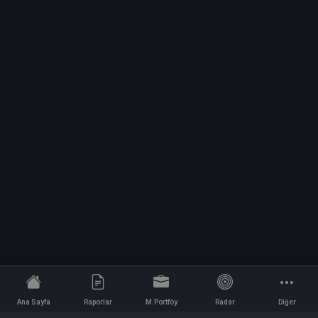
Ana Sayfa
Raporlar
M.Portföy
Radar
Diğer